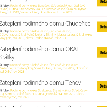
Deta
Štítky:
Rodinné domy
,
okres Benešov
,
Středočeský kraj
,
Čedičové
vlákno
,
Dutina
,
Středočeský kraj
,
Celulózové vlákno
,
Šikmina
,
Bytové
domy
,
rok 2019
,
Volné foukáníí
,
okres Rakovník
,
rok 2023
Zateplení rodinného domu Chudeřice
Deta
Štítky:
Rodinné domy
,
Skelné vlákno
,
Čedičové vlákno
,
Královéhradecký kraj
,
Volné foukání
,
Šikminy
,
Moravskoslezský kraj
,
okres
Nový Jičín
,
rok 2019
,
okres Hradec Králové
,
rok 2023
Zateplení rodinného domu OKAL
Deta
Králíky
Štítky:
Rodinné domy
,
Skelné vlákno
,
Čedičové vlákno
,
okres
Pardubice
,
Pardubický kraj
,
Volné foukání
,
Dutina
,
rok 2019
,
okres Ústí
nad Orlicí
,
rok 2023
Zateplení rodinného domu Tehov
Deta
Štítky:
Rodinné domy
,
okres Strakonice
,
Skelné vlákno
,
Středočeský
kraj
,
Šikmina
,
Volné foukání
,
Dutina
,
Jihočeský kraj
,
rok 2019
,
okres
Praha-východ
,
rok 2023