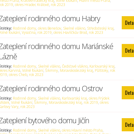
město Praha
,
Královéhradecký kraj
,
Volné foukání
,
Hlavní město Praha
,
rok 2019
,
okres Hradec Králové
,
rok 2023
Zateplení rodinného domu Habry
Deta
Štítky:
Rodinné domy
,
okres Benešov
,
Skelné vlákno
,
Středočeský kraj
,
Volné foukání
,
Vysočina
,
rok 2019
,
okres Havlíčkův Brod
,
rok 2023
Zateplení rodinného domu Mariánské
Deta
Lázně
Štítky:
Rodinné domy
,
Skelné vlákno
,
Čedičové vlákno
,
Karlovarský kraj
,
okres Karviná
,
Volné foukání
,
Šikminy
,
Moravskoslezský kraj
,
Půlštoky
,
rok
2019
,
okres Cheb
,
rok 2023
Zateplení rodinného domu Ostrov
Deta
Štítky:
Rodinné domy
,
Skelné vlákno
,
Karlovarský kraj
,
okres Frýdek
Místek
,
Volné foukání
,
Šikminy
,
Moravskoslezský kraj
,
rok 2019
,
okres
Karlovy Vary
,
rok 2023
Zateplení bytového domu Jičín
Deta
Štítky:
Rodinné domy
,
Skelné vlákno
,
okres Hlavní město Praha
,