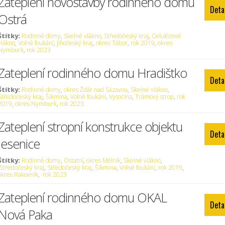
Zateplení novostavby rodinného domu
Deta
Ostrá
Štítky:
Rodinné domy
,
Skelné vlákno
,
Středočeský kraj
,
Celulózové
vlákno
,
Volné foukání
,
Jihočeský kraj
,
okres Tábor
,
rok 2019
,
okres
Nymburk
,
rok 2023
Zateplení rodinného domu Hradištko
Deta
Štítky:
Rodinné domy
,
okres Žďár nad Sázavou
,
Skelné vlákno
,
Středočeský kraj
,
Šikmina
,
Volné foukání
,
Vysočina
,
Trámový strop
,
rok
2019
,
okres Nymburk
,
rok 2023
Zateplení stropní konstrukce objektu
Deta
Jesenice
Štítky:
Rodinné domy
,
Ostatní
,
okres Mělník
,
Skelné vlákno
,
Středočeský kraj
,
Středočeský kraj
,
Šikmina
,
Volné foukání
,
rok 2019
,
okres Rakovník
,
rok 2023
Zateplení rodinného domu OKAL
Deta
Nová Paka