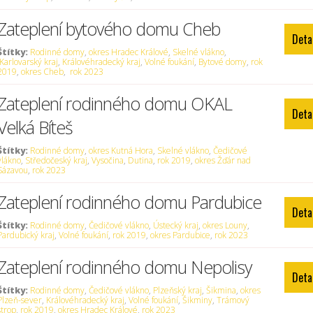
Zateplení bytového domu Cheb
Deta
Štítky:
Rodinné domy
,
okres Hradec Králové
,
Skelné vlákno
,
Karlovarský kraj
,
Královéhradecký kraj
,
Volné foukání
,
Bytové domy
,
rok
2019
,
okres Cheb
,
rok 2023
Zateplení rodinného domu OKAL
Deta
Velká Bíteš
Štítky:
Rodinné domy
,
okres Kutná Hora
,
Skelné vlákno
,
Čedičové
vlákno
,
Středočeský kraj
,
Vysočina
,
Dutina
,
rok 2019
,
okres Žďár nad
Sázavou
,
rok 2023
Zateplení rodinného domu Pardubice
Deta
Štítky:
Rodinné domy
,
Čedičové vlákno
,
Ústecký kraj
,
okres Louny
,
Pardubický kraj
,
Volné foukání
,
rok 2019
,
okres Pardubice
,
rok 2023
Zateplení rodinného domu Nepolisy
Deta
Štítky:
Rodinné domy
,
Čedičové vlákno
,
Plzeňský kraj
,
Šikmina
,
okres
Plzeň-sever
,
Královéhradecký kraj
,
Volné foukání
,
Šikminy
,
Trámový
strop
,
rok 2019
,
okres Hradec Králové
,
rok 2023