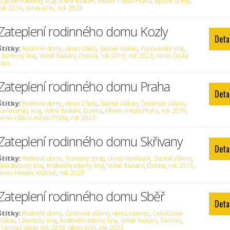
Královéhradecký kraj
,
Volné foukání
,
Hlavní město Praha
,
Bytové domy
,
rok 2019
,
okres Jičín
,
rok 2023
Zateplení rodinného domu Kozly
Deta
Štítky:
Rodinné domy
,
okres Cheb
,
Skelné vlákno
,
Karlovarský kraj
,
Liberecký kraj
,
Volné foukání
,
Dutina
,
rok 2019
,
rok 2023
,
okres Česká
Lípa
Zateplení rodinného domu Praha
Deta
Štítky:
Rodinné domy
,
okres Cheb
,
Skelné vlákno
,
Čedičové vlákno
,
Karlovarský kraj
,
Volné foukání
,
Dutina
,
Hlavní město Praha
,
rok 2019
,
okres Hlavní město Praha
,
rok 2023
Zateplení rodinného domu Skřivany
Deta
Štítky:
Rodinné domy
,
Trámový strop
,
okres Nymburk
,
Skelné vlákno
,
Středočeský kraj
,
Královéhradecký kraj
,
Volné foukání
,
Dutina
,
rok 2019
,
okres Hradec Králové
,
rok 2023
Zateplení rodinného domu Sběř
Deta
Štítky:
Rodinné domy
,
Čedičové vlákno
,
okres Liberec
,
Celulózové
vlákno
,
Liberecký kraj
,
Královéhradecký kraj
,
Volné foukání
,
Šikminy
,
Trámový strop
,
rok 2019
,
okres Jičín
,
rok 2023