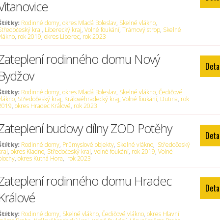
Vitanovice
Štítky:
Rodinné domy
,
okres Mladá Boleslav
,
Skelné vlákno
,
Středočeský kraj
,
Liberecký kraj
,
Volné foukání
,
Trámový strop
,
Skelné
vlákno
,
rok 2019
,
okres Liberec
,
rok 2023
Zateplení rodinného domu Nový
Deta
Bydžov
Štítky:
Rodinné domy
,
okres Mladá Boleslav
,
Skelné vlákno
,
Čedičové
vlákno
,
Středočeský kraj
,
Královéhradecký kraj
,
Volné foukání
,
Dutina
,
rok
2019
,
okres Hradec Králové
,
rok 2023
Zateplení budovy dílny ZOD Potěhy
Deta
Štítky:
Rodinné domy
,
Průmyslové objekty
,
Skelné vlákno
,
Středočeský
kraj
,
okres Kladno
,
Středočeský kraj
,
Volné foukání
,
rok 2019
,
Volné
plochy
,
okres Kutná Hora
,
rok 2023
Zateplení rodinného domu Hradec
Deta
Králové
Štítky:
Rodinné domy
,
Skelné vlákno
,
Čedičové vlákno
,
okres Hlavní