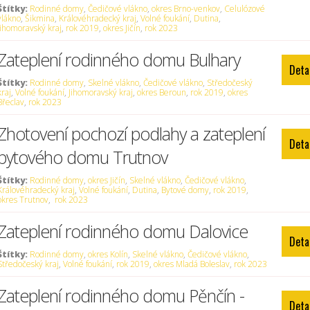
Štítky:
Rodinné domy
,
Čedičové vlákno
,
okres Brno-venkov
,
Celulózové
vlákno
,
Šikmina
,
Královéhradecký kraj
,
Volné foukání
,
Dutina
,
Jihomoravský kraj
,
rok 2019
,
okres Jičín
,
rok 2023
Zateplení rodinného domu Bulhary
Deta
Štítky:
Rodinné domy
,
Skelné vlákno
,
Čedičové vlákno
,
Středočeský
kraj
,
Volné foukání
,
Jihomoravský kraj
,
okres Beroun
,
rok 2019
,
okres
Břeclav
,
rok 2023
Zhotovení pochozí podlahy a zateplení
Deta
bytového domu Trutnov
Štítky:
Rodinné domy
,
okres Jičín
,
Skelné vlákno
,
Čedičové vlákno
,
Královéhradecký kraj
,
Volné foukání
,
Dutina
,
Bytové domy
,
rok 2019
,
okres Trutnov
,
rok 2023
Zateplení rodinného domu Dalovice
Deta
Štítky:
Rodinné domy
,
okres Kolín
,
Skelné vlákno
,
Čedičové vlákno
,
Středočeský kraj
,
Volné foukání
,
rok 2019
,
okres Mladá Boleslav
,
rok 2023
Zateplení rodinného domu Pěnčín -
Deta