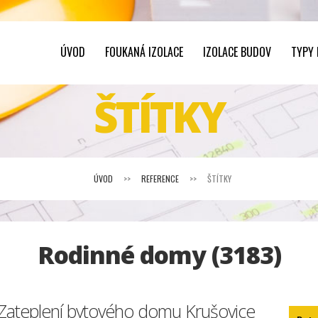
ÚVOD
FOUKANÁ IZOLACE
IZOLACE BUDOV
TYPY
ŠTÍTKY
ÚVOD
>>
REFERENCE
>>
ŠTÍTKY
Rodinné domy (3183)
Zateplení bytového domu Krušovice