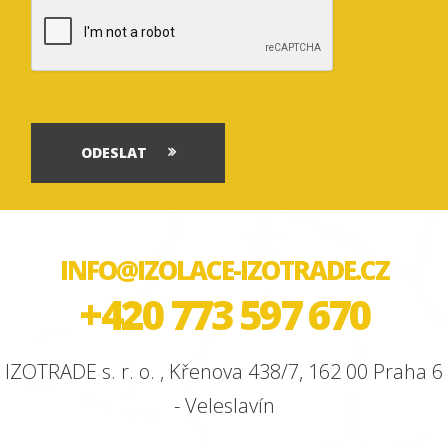
ODESLAT
INFO@IZOLACE-IZOTRADE.CZ
+420 773 597 670
IZOTRADE s. r. o. , Křenova 438/7, 162 00 Praha 6
- Veleslavín