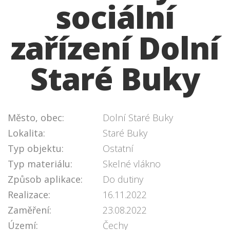
sociální
zařízení Dolní
Staré Buky
Město, obec:
Dolní Staré Buky
Lokalita:
Staré Buky
Typ objektu:
Ostatní
Typ materiálu:
Skelné vlákno
Způsob aplikace:
Do dutiny
Realizace:
16.11.2022
Zaměření:
23.08.2022
Území:
Čechy