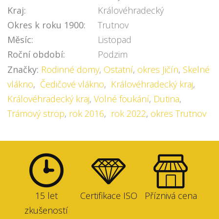
Kraj:
Královéhradecký
Okres k roku 1900:
Trutnov
Měsíc:
Listopad
Roční období:
Podzim
Značky:
Rodinné domy
,
Ostatní
,
okres Jičín
,
Skelné
vlákno
,
Čedičové vlákno
,
Královéhradecký kraj
,
Královéhradecký kraj
,
Volné foukání
,
Dutina
,
Trámový strop
,
rok 2016
,
rok 2022
,
okres Trutnov
15 let
Certifikace ISO
Příznivá cena
zkušeností