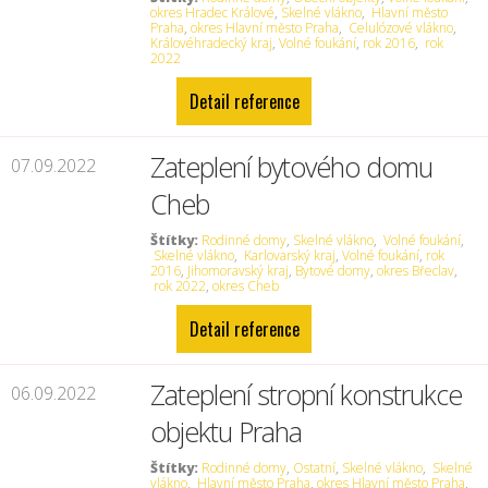
okres Hradec Králové
,
Skelné vlákno
,
Hlavní město
Praha
,
okres Hlavní město Praha
,
Celulózové vlákno
,
Královéhradecký kraj
,
Volné foukání
,
rok 2016
,
rok
2022
Detail reference
Zateplení bytového domu
07.09.2022
Cheb
Štítky:
Rodinné domy
,
Skelné vlákno
,
Volné foukání
,
Skelné vlákno
,
Karlovarský kraj
,
Volné foukání
,
rok
2016
,
Jihomoravský kraj
,
Bytové domy
,
okres Břeclav
,
rok 2022
,
okres Cheb
Detail reference
Zateplení stropní konstrukce
06.09.2022
objektu Praha
Štítky:
Rodinné domy
,
Ostatní
,
Skelné vlákno
,
Skelné
vlákno
,
Hlavní město Praha
,
okres Hlavní město Praha
,