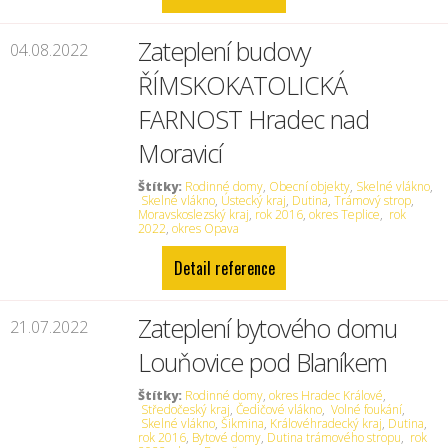
Zateplení budovy
04.08.2022
ŘÍMSKOKATOLICKÁ
FARNOST Hradec nad
Moravicí
Štítky:
Rodinné domy
,
Obecní objekty
,
Skelné vlákno
,
Skelné vlákno
,
Ústecký kraj
,
Dutina
,
Trámový strop
,
Moravskoslezský kraj
,
rok 2016
,
okres Teplice
,
rok
2022
,
okres Opava
Detail reference
Zateplení bytového domu
21.07.2022
Louňovice pod Blaníkem
Štítky:
Rodinné domy
,
okres Hradec Králové
,
Středočeský kraj
,
Čedičové vlákno
,
Volné foukání
,
Skelné vlákno
,
Šikmina
,
Královéhradecký kraj
,
Dutina
,
rok 2016
,
Bytové domy
,
Dutina trámového stropu
,
rok