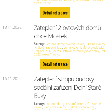
okres Přerov
Detail reference
Zateplení 2 bytových domů
18.11.2022
obce Mostek
Štítky:
Rodinné domy
,
Skelné vlákno
,
Skelné vlákno
,
Královéhradecký kraj
,
Volné foukání
,
Moravskoslezský
kraj
,
rok 2016
,
okres Ostrava-město
,
Bytové domy
,
rok
2022
,
okres Trutnov
Detail reference
Zateplení stropu budovy
16.11.2022
sociální zařízení Dolní Staré
Buky
Štítky:
Rodinné domy
,
Ostatní
,
okres Jičín
,
Skelné
vlákno
,
Čedičové vlákno
,
Královéhradecký kraj
,