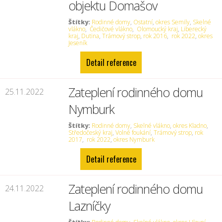
objektu Domašov
Štítky:
Rodinné domy
,
Ostatní
,
okres Semily
,
Skelné
vlákno
,
Čedičové vlákno
,
Olomoucký kraj
,
Liberecký
kraj
,
Dutina
,
Trámový strop
,
rok 2016
,
rok 2022
,
okres
Jeseník
Detail reference
Zateplení rodinného domu
25.11.2022
Nymburk
Štítky:
Rodinné domy
,
Skelné vlákno
,
okres Kladno
,
Středočeský kraj
,
Volné foukání
,
Trámový strop
,
rok
2017
,
rok 2022
,
okres Nymburk
Detail reference
Zateplení rodinného domu
24.11.2022
Lazníčky