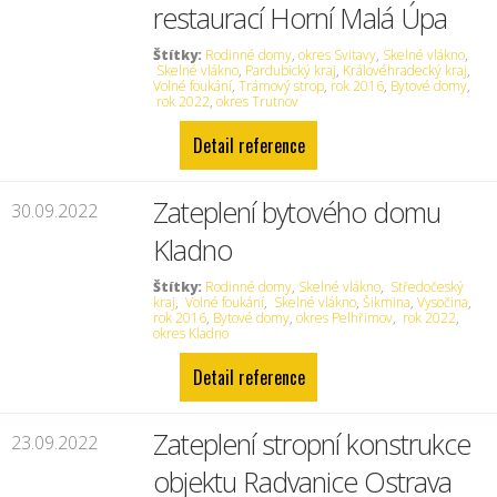
restaurací Horní Malá Úpa
Štítky:
Rodinné domy
,
okres Svitavy
,
Skelné vlákno
,
Skelné vlákno
,
Pardubický kraj
,
Královéhradecký kraj
,
Volné foukání
,
Trámový strop
,
rok 2016
,
Bytové domy
,
rok 2022
,
okres Trutnov
Detail reference
Zateplení bytového domu
30.09.2022
Kladno
Štítky:
Rodinné domy
,
Skelné vlákno
,
Středočeský
kraj
,
Volné foukání
,
Skelné vlákno
,
Šikmina
,
Vysočina
,
rok 2016
,
Bytové domy
,
okres Pelhřimov
,
rok 2022
,
okres Kladno
Detail reference
Zateplení stropní konstrukce
23.09.2022
objektu Radvanice Ostrava