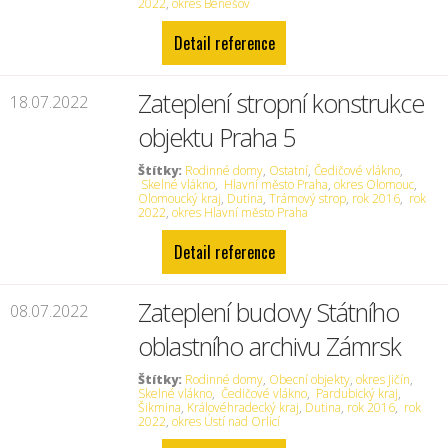
2022
,
okres Benešov
Detail reference
Zateplení stropní konstrukce
18.07.2022
objektu Praha 5
Štítky:
Rodinné domy
,
Ostatní
,
Čedičové vlákno
,
Skelné vlákno
,
Hlavní město Praha
,
okres Olomouc
,
Olomoucký kraj
,
Dutina
,
Trámový strop
,
rok 2016
,
rok
2022
,
okres Hlavní město Praha
Detail reference
Zateplení budovy Státního
08.07.2022
oblastního archivu Zámrsk
Štítky:
Rodinné domy
,
Obecní objekty
,
okres Jičín
,
Skelné vlákno
,
Čedičové vlákno
,
Pardubický kraj
,
Šikmina
,
Královéhradecký kraj
,
Dutina
,
rok 2016
,
rok
2022
,
okres Ústí nad Orlicí