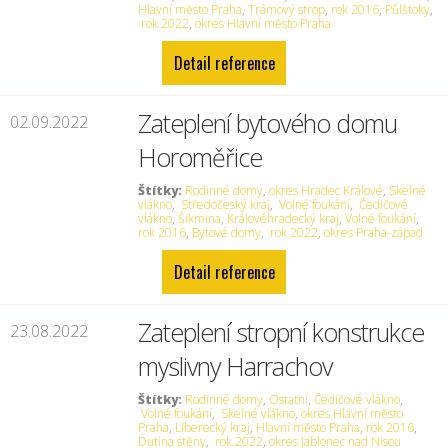
Hlavní město Praha
,
Trámový strop
,
rok 2016
,
Půlštoky
,
rok 2022
,
okres Hlavní město Praha
Detail reference
Zateplení bytového domu
02.09.2022
Horoměřice
Štítky:
Rodinné domy
,
okres Hradec Králové
,
Skelné
vlákno
,
Středočeský kraj
,
Volné foukání
,
Čedičové
vlákno
,
Šikmina
,
Královéhradecký kraj
,
Volné foukání
,
rok 2016
,
Bytové domy
,
rok 2022
,
okres Praha-západ
Detail reference
Zateplení stropní konstrukce
23.08.2022
myslivny Harrachov
Štítky:
Rodinné domy
,
Ostatní
,
Čedičové vlákno
,
Volné foukání
,
Skelné vlákno
,
okres Hlavní město
Praha
,
Liberecký kraj
,
Hlavní město Praha
,
rok 2016
,
Dutina stěny
,
rok 2022
,
okres Jablonec nad Nisou