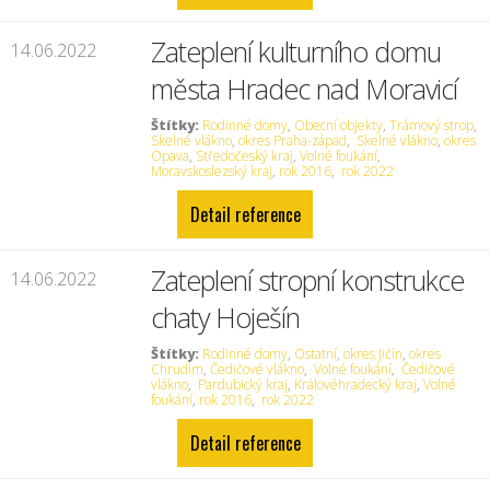
Zateplení kulturního domu
14.06.2022
města Hradec nad Moravicí
Štítky:
Rodinné domy
,
Obecní objekty
,
Trámový strop
,
Skelné vlákno
,
okres Praha-západ
,
Skelné vlákno
,
okres
Opava
,
Středočeský kraj
,
Volné foukání
,
Moravskoslezský kraj
,
rok 2016
,
rok 2022
Detail reference
Zateplení stropní konstrukce
14.06.2022
chaty Hoješín
Štítky:
Rodinné domy
,
Ostatní
,
okres Jičín
,
okres
Chrudim
,
Čedičové vlákno
,
Volné foukání
,
Čedičové
vlákno
,
Pardubický kraj
,
Královéhradecký kraj
,
Volné
foukání
,
rok 2016
,
rok 2022
Detail reference