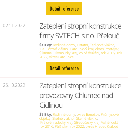
Detail reference
Zateplení stropní konstrukce
02.11.2022
firmy SVTECH s.r.o. Přelouč
Štítky:
Rodinné domy
,
Ostatní
,
Čedičové vlákno
,
Celulózové vlákno
,
Pardubický kraj
,
okres Prostějov
,
Šikmina
,
Olomoucký kraj
,
Volné foukání
,
rok 2016
,
rok
2022
,
okres Pardubice
Detail reference
Zateplení stropní konstrukce
26.10.2022
provozovny Chlumec nad
Cidlinou
Štítky:
Rodinné domy
,
okres Benešov
,
Průmyslové
objekty
,
Skelné vlákno
,
Skelné vlákno
,
Královéhradecký kraj
,
Středočeský kraj
,
Volné foukání
,
rok 2016
,
Půlštoky
,
rok 2022
,
okres Hradec Králové