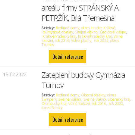
areálu firmy STRÁNSKÝ A
PETRŽÍK, Bílá Třemešná
Štítky:
Rodinné domy
,
okres Hradec Králové
,
Průmyslové objekty
,
Skelné vlákno
,
Čedičové vlákno
,
Královéhradecký kraj
,
Královéhradecký kraj
,
Volné
foukání
,
rok 2016
,
Volné plochy
,
rok 2022
,
okres
Trutnov
Detail reference
Zateplení budovy Gymnázia
15.12.2022
Turnov
Štítky:
Rodinné domy
,
Obecní objekty
,
okres
Šumperk
,
Skelné vlákno
,
Skelné vlákno
,
Liberecký kraj
,
Olomoucký kraj
,
Volné foukání
,
rok 2016
,
rok 2022
,
okres Semily
Detail reference