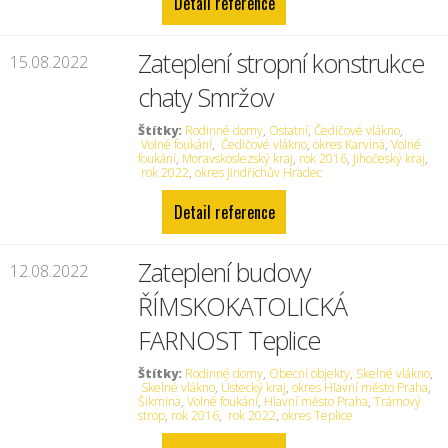
Detail reference
Zateplení stropní konstrukce
15.08.2022
chaty Smržov
Štítky:
Rodinné domy
,
Ostatní
,
Čedičové vlákno
,
Volné foukání
,
Čedičové vlákno
,
okres Karviná
,
Volné
foukání
,
Moravskoslezský kraj
,
rok 2016
,
Jihočeský kraj
,
rok 2022
,
okres Jindřichův Hradec
Detail reference
Zateplení budovy
12.08.2022
ŘÍMSKOKATOLICKÁ
FARNOST Teplice
Štítky:
Rodinné domy
,
Obecní objekty
,
Skelné vlákno
,
Skelné vlákno
,
Ústecký kraj
,
okres Hlavní město Praha
,
Šikmina
,
Volné foukání
,
Hlavní město Praha
,
Trámový
strop
,
rok 2016
,
rok 2022
,
okres Teplice