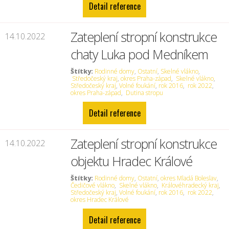
Detail reference
Zateplení stropní konstrukce
14.10.2022
chaty Luka pod Medníkem
Štítky:
Rodinné domy
,
Ostatní
,
Skelné vlákno
,
Středočeský kraj
,
okres Praha-západ
,
Skelné vlákno
,
Středočeský kraj
,
Volné foukání
,
rok 2016
,
rok 2022
,
okres Praha-západ
,
Dutina stropu
Detail reference
Zateplení stropní konstrukce
14.10.2022
objektu Hradec Králové
Štítky:
Rodinné domy
,
Ostatní
,
okres Mladá Boleslav
,
Čedičové vlákno
,
Skelné vlákno
,
Královéhradecký kraj
,
Středočeský kraj
,
Volné foukání
,
rok 2016
,
rok 2022
,
okres Hradec Králové
Detail reference