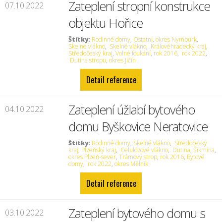
Zateplení stropní konstrukce
07.10.2022
objektu Hořice
Štítky:
Rodinné domy
,
Ostatní
,
okres Nymburk
,
Skelné vlákno
,
Skelné vlákno
,
Královéhradecký kraj
,
Středočeský kraj
,
Volné foukání
,
rok 2016
,
rok 2022
,
Dutina stropu
,
okres Jičín
Detail reference
Zateplení úžlabí bytového
04.10.2022
domu Byškovice Neratovice
Štítky:
Rodinné domy
,
Skelné vlákno
,
Středočeský
kraj
,
Plzeňský kraj
,
Celulózové vlákno
,
Dutina
,
Šikmina
,
okres Plzeň-sever
,
Trámový strop
,
rok 2016
,
Bytové
domy
,
rok 2022
,
okres Mělník
Detail reference
Zateplení bytového domu s
03.10.2022