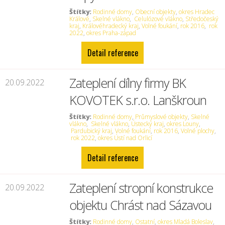
Štítky:
Rodinné domy
,
Obecní objekty
,
okres Hradec
Králové
,
Skelné vlákno
,
Celulózové vlákno
,
Středočeský
kraj
,
Královéhradecký kraj
,
Volné foukání
,
rok 2016
,
rok
2022
,
okres Praha-západ
Detail reference
Zateplení dílny firmy BK
20.09.2022
KOVOTEK s.r.o. Lanškroun
Štítky:
Rodinné domy
,
Průmyslové objekty
,
Skelné
vlákno
,
Skelné vlákno
,
Ústecký kraj
,
okres Louny
,
Pardubický kraj
,
Volné foukání
,
rok 2016
,
Volné plochy
,
rok 2022
,
okres Ústí nad Orlicí
Detail reference
Zateplení stropní konstrukce
20.09.2022
objektu Chrást nad Sázavou
Štítky:
Rodinné domy
,
Ostatní
,
okres Mladá Boleslav
,