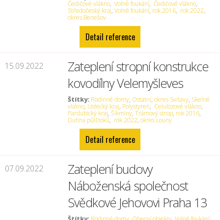
Čedičové vlákno
,
Volné foukání
,
Čedičové vlákno
,
Středočeský kraj
,
Volné foukání
,
rok 2016
,
rok 2022
,
okres Benešov
Detail reference
Zateplení stropní konstrukce
15.09.2022
kovodílny Velemyšleves
Štítky:
Rodinné domy
,
Ostatní
,
okres Svitavy
,
Skelné
vlákno
,
Ústecký kraj
,
Polystyren
,
Celulózové vlákno
,
Pardubický kraj
,
Šikminy
,
Trámový strop
,
rok 2016
,
Dutina půlštoků
,
rok 2022
,
okres Louny
Detail reference
Zateplení budovy
07.09.2022
Náboženská společnost
Svědkové Jehovovi Praha 13
Štítky:
Rodinné domy
,
Obecní objekty
,
Volné foukání
,