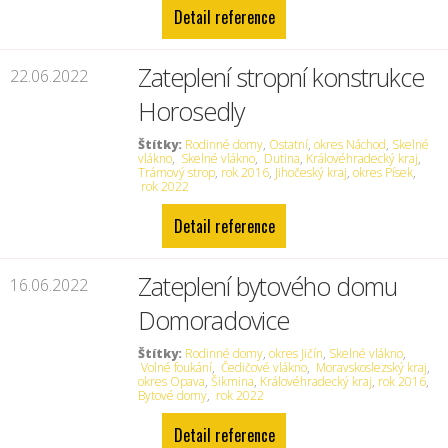
Detail reference
Zateplení stropní konstrukce
22.06.2022
Horosedly
Štítky:
Rodinné domy
,
Ostatní
,
okres Náchod
,
Skelné
vlákno
,
Skelné vlákno
,
Dutina
,
Královéhradecký kraj
,
Trámový strop
,
rok 2016
,
Jihočeský kraj
,
okres Písek
,
rok 2022
Detail reference
Zateplení bytového domu
16.06.2022
Domoradovice
Štítky:
Rodinné domy
,
okres Jičín
,
Skelné vlákno
,
Volné foukání
,
Čedičové vlákno
,
Moravskoslezský kraj
,
okres Opava
,
Šikmina
,
Královéhradecký kraj
,
rok 2016
,
Bytové domy
,
rok 2022
Detail reference