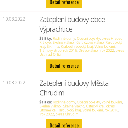
Detail reference
Zateplení budovy obce
10.08.2022
Výprachtice
Štítky:
Rodinné domy
,
Obecní objekty
,
okres Hradec
Králové
,
Skelné vlákno
,
Celulózové vlákno
,
Pardubický
kraj
,
Šikmina
,
Královéhradecký kraj
,
Volné foukání
,
Trámový strop
,
rok 2016
,
Dřevovlákno
,
rok 2022
,
okres
Ústí nad Orlicí
Detail reference
Zateplení budovy Města
10.08.2022
Chrudim
Štítky:
Rodinné domy
,
Obecní objekty
,
Volné foukání
,
Skelné vlákno
,
Skelné vlákno
,
Ústecký kraj
,
okres
Litoměřice
,
Pardubický kraj
,
Volné foukání
,
rok 2016
,
rok 2022
,
okres Chrudim
Detail reference