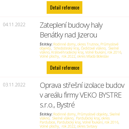
Detail reference
Zateplení budovy haly
04.11.2022
Benátky nad Jizerou
Štítky:
Rodinné domy
,
okres Trutnov
,
Průmyslové
objekty
,
Středočeský kraj
,
Čedičové vlákno
,
Skelné
vlákno
,
Královéhradecký kraj
,
Volné foukání
,
rok 2016
,
Volné plochy
,
rok 2022
,
okres Mladá Boleslav
Detail reference
Oprava střešní izolace budov
03.11.2022
v areálu firmy VEKO BYSTRE
s.r.o., Bystré
Štítky:
Rodinné domy
,
Průmyslové objekty
,
Skelné
vlákno
,
Skelné vlákno
,
Pardubický kraj
,
okres
Pardubice
,
Pardubický kraj
,
Volné foukání
,
rok 2016
,
Volné plochy
,
rok 2022
,
okres Svitavy