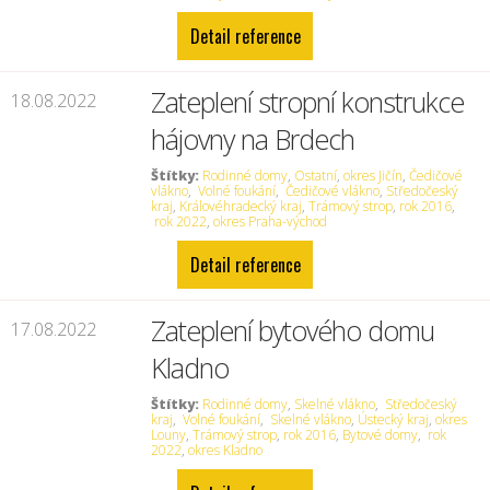
Detail reference
Zateplení stropní konstrukce
18.08.2022
hájovny na Brdech
Štítky:
Rodinné domy
,
Ostatní
,
okres Jičín
,
Čedičové
vlákno
,
Volné foukání
,
Čedičové vlákno
,
Středočeský
kraj
,
Královéhradecký kraj
,
Trámový strop
,
rok 2016
,
rok 2022
,
okres Praha-východ
Detail reference
Zateplení bytového domu
17.08.2022
Kladno
Štítky:
Rodinné domy
,
Skelné vlákno
,
Středočeský
kraj
,
Volné foukání
,
Skelné vlákno
,
Ústecký kraj
,
okres
Louny
,
Trámový strop
,
rok 2016
,
Bytové domy
,
rok
2022
,
okres Kladno