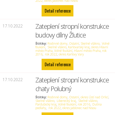
2022
,
okres Jablonec nad Nisou
Detail reference
Zateplení stropní konstrukce
17.10.2022
budovy dílny Žlutice
Štítky:
Rodinné domy
,
Ostatní
,
Skelné vlákno
,
Volné
foukání
,
Skelné vlákno
,
Karlovarský kraj
,
okres Hlavní
město Praha
,
Volné foukání
,
Hlavní město Praha
,
rok
2016
,
rok 2022
,
okres Karlovy Vary
Detail reference
Zateplení stropní konstrukce
17.10.2022
chaty Polubný
Štítky:
Rodinné domy
,
Ostatní
,
okres Ústí nad Orlicí
,
Skelné vlákno
,
Liberecký kraj
,
Skelné vlákno
,
Pardubický kraj
,
Volné foukání
,
rok 2016
,
Dutina
podlahy
,
rok 2022
,
okres Jablonec nad Nisou