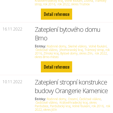
Královéhradecký kraj
,
Volné foukání
,
Dutina
,
Trámový
strop
,
rok 2016
,
rok 2022
,
okres Trutnov
Detail reference
Zateplení bytového domu
16.11.2022
Brno
Štítky:
Rodinné domy
,
Skelné vlákno
,
Volné foukání
,
Čedičové vlákno
,
Jihomoravský kraj
,
Trámový strop
,
rok
2016
,
Zlínský kraj
,
Bytové domy
,
okres Zlín
,
rok 2022
,
okres Brno-město
Detail reference
Zateplení stropní konstrukce
10.11.2022
budovy Orangerie Kamenice
Štítky:
Rodinné domy
,
Ostatní
,
Čedičové vlákno
,
Čedičové vlákno
,
Královéhradecký kraj
,
okres
Pardubice
,
Pardubický kraj
,
Volné foukání
,
rok 2016
,
rok
2022
,
okres Jičín