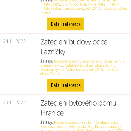
Štítky:
Rodinné domy
,
Skelné vlákno
,
okres Hlavní
město Praha
,
Olomoucký kraj
,
Volné foukání
,
Hlavní
město Praha
,
Trámový strop
,
rok 2017
,
rok 2022
,
okres
Přerov
Detail reference
Zateplení budovy obce
24.11.2022
Lazníčky
Štítky:
Rodinné domy
,
Obecní objekty
,
okres Semily
,
Skelné vlákno
,
Celulózové vlákno
,
Liberecký kraj
,
Olomoucký kraj
,
Volné foukání
,
rok 2016
,
rok 2022
,
okres Přerov
Detail reference
Zateplení bytového domu
23.11.2022
Hranice
Štítky:
Rodinné domy
,
okres Jičín
,
Skelné vlákno
,
Čedičové vlákno
,
Olomoucký kraj
,
Královéhradecký
kraj
,
Volné foukání
,
rok 2016
,
Bytové domy
,
rok 2022
,