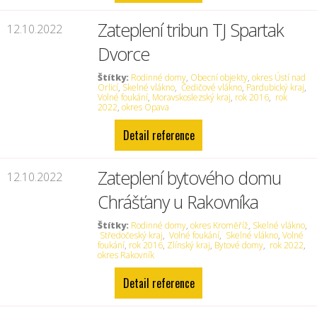
Zateplení tribun TJ Spartak
12.10.2022
Dvorce
Štítky:
Rodinné domy
,
Obecní objekty
,
okres Ústí nad
Orlicí
,
Skelné vlákno
,
Čedičové vlákno
,
Pardubický kraj
,
Volné foukání
,
Moravskoslezský kraj
,
rok 2016
,
rok
2022
,
okres Opava
Detail reference
Zateplení bytového domu
12.10.2022
Chrášťany u Rakovníka
Štítky:
Rodinné domy
,
okres Kroměříž
,
Skelné vlákno
,
Středočeský kraj
,
Volné foukání
,
Skelné vlákno
,
Volné
foukání
,
rok 2016
,
Zlínský kraj
,
Bytové domy
,
rok 2022
,
okres Rakovník
Detail reference