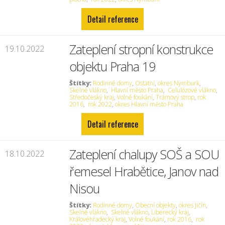
Detail reference
Zateplení stropní konstrukce
19.10.2022
objektu Praha 19
Štítky:
Rodinné domy
,
Ostatní
,
okres Nymburk
,
Skelné vlákno
,
Hlavní město Praha
,
Celulózové vlákno
,
Středočeský kraj
,
Volné foukání
,
Trámový strop
,
rok
2016
,
rok 2022
,
okres Hlavní město Praha
Detail reference
Zateplení chalupy SOŠ a SOU
18.10.2022
řemesel Hrabětice, Janov nad
Nisou
Štítky:
Rodinné domy
,
Obecní objekty
,
okres Jičín
,
Skelné vlákno
,
Skelné vlákno
,
Liberecký kraj
,
Královéhradecký kraj
,
Volné foukání
,
rok 2016
,
rok