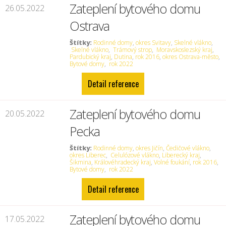
Zateplení bytového domu
26.05.2022
Ostrava
Štítky:
Rodinné domy
,
okres Svitavy
,
Skelné vlákno
,
Skelné vlákno
,
Trámový strop
,
Moravskoslezský kraj
,
Pardubický kraj
,
Dutina
,
rok 2016
,
okres Ostrava-město
,
Bytové domy
,
rok 2022
Detail reference
Zateplení bytového domu
20.05.2022
Pecka
Štítky:
Rodinné domy
,
okres Jičín
,
Čedičové vlákno
,
okres Liberec
,
Celulózové vlákno
,
Liberecký kraj
,
Šikmina
,
Královéhradecký kraj
,
Volné foukání
,
rok 2016
,
Bytové domy
,
rok 2022
Detail reference
Zateplení bytového domu
17.05.2022