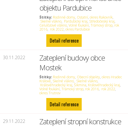
objektu Pardubice
Štítky:
Rodinné domy
,
Ostatní
,
okres Rakovník
,
Skelné vlákno
,
Pardubický kraj
,
Středočeský kraj
,
Celulózové vlákno
,
Volné foukání
,
Trámový strop
,
rok
2016
,
rok 2022
,
okres Pardubice
Detail reference
Zateplení budovy obce
30.11.2022
Mostek
Štítky:
Rodinné domy
,
Obecní objekty
,
okres Hradec
Králové
,
Skelné vlákno
,
Skelné vlákno
,
Královéhradecký kraj
,
Šikmina
,
Královéhradecký kraj
,
Volné foukání
,
Trámový strop
,
rok 2016
,
rok 2022
,
okres Trutnov
Detail reference
Zateplení stropní konstrukce
29.11.2022