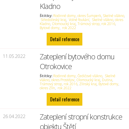
Kladno
Štítky:
Rodinné domy
,
okres Šumperk
,
Skelné vlákno
,
Středočeský kraj
,
Volné foukání
,
Skelné vlákno
,
okres
Kladno
,
Olomoucký kraj
,
Trámový strop
,
rok 2016
,
Bytové domy
,
rok 2022
Detail reference
Zateplení bytového domu
11.05.2022
Otrokovice
Štítky:
Rodinné domy
,
Čedičové vlákno
,
Skelné
vlákno
,
okres Prostějov
,
Olomoucký kraj
,
Dutina
,
Trámový strop
,
rok 2016
,
Zlínský kraj
,
Bytové domy
,
okres Zlín
,
rok 2022
Detail reference
Zateplení stropní konstrukce
26.04.2022
objektu Štětí