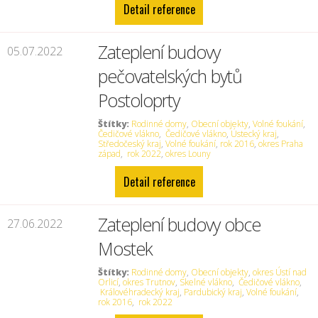
Detail reference
Zateplení budovy
05.07.2022
pečovatelských bytů
Postoloprty
Štítky:
Rodinné domy
,
Obecní objekty
,
Volné foukání
,
Čedičové vlákno
,
Čedičové vlákno
,
Ústecký kraj
,
Středočeský kraj
,
Volné foukání
,
rok 2016
,
okres Praha
západ
,
rok 2022
,
okres Louny
Detail reference
Zateplení budovy obce
27.06.2022
Mostek
Štítky:
Rodinné domy
,
Obecní objekty
,
okres Ústí nad
Orlicí
,
okres Trutnov
,
Skelné vlákno
,
Čedičové vlákno
,
Královéhradecký kraj
,
Pardubický kraj
,
Volné foukání
,
rok 2016
,
rok 2022