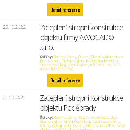
Detail reference
Zateplení stropní konstrukce
25.10.2022
objektu firmy AWOCADO
s.r.o.
Štítky:
Rodinné domy
,
Ostatní
,
Skelné vlákno
,
okres
Praha-západ
,
Skelné vlákno
,
Královéhradecký kraj
,
Středočeský kraj
,
Volné foukání
,
rok 2016
,
rok 2022
,
okres Hradec Králové
Detail reference
Zateplení stropní konstrukce
21.10.2022
objektu Poděbrady
Štítky:
Rodinné domy
,
Ostatní
,
okres Česká Lípa
,
Skelné vlákno
,
Středočeský kraj
,
Celulózové vlákno
,
Liberecký kraj
,
Volné foukání
,
Šikminy
,
rok 2016
,
Svislá
plocha
,
rok 2022
,
okres Nymburk