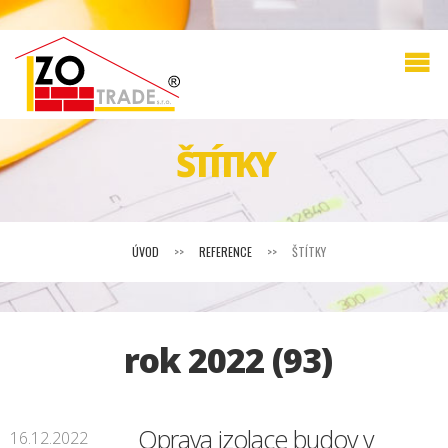
ŠTÍTKY
ÚVOD
>>
REFERENCE
>>
ŠTÍTKY
rok 2022 (93)
Oprava izolace budov v
16.12.2022