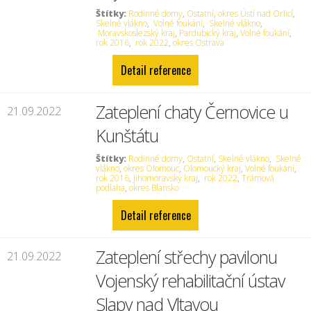
Štítky:
Rodinné domy
,
Ostatní
,
okres Ústí nad Orlicí
,
Skelné vlákno
,
Volné foukání
,
Skelné vlákno
,
Moravskoslezský kraj
,
Pardubický kraj
,
Volné foukání
,
rok 2016
,
rok 2022
,
okres Ostrava
Detail reference
Zateplení chaty Černovice u
21.09.2022
Kunštátu
Štítky:
Rodinné domy
,
Ostatní
,
Skelné vlákno
,
Skelné
vlákno
,
okres Olomouc
,
Olomoucký kraj
,
Volné foukání
,
rok 2016
,
Jihomoravský kraj
,
rok 2022
,
Trámová
podlaha
,
okres Blansko
Detail reference
Zateplení střechy pavilonu
21.09.2022
Vojenský rehabilitační ústav
Slapy nad Vltavou