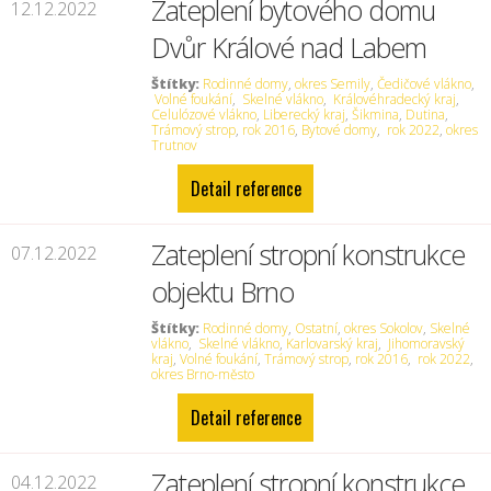
Zateplení bytového domu
12.12.2022
Dvůr Králové nad Labem
Štítky:
Rodinné domy
,
okres Semily
,
Čedičové vlákno
,
Volné foukání
,
Skelné vlákno
,
Královéhradecký kraj
,
Celulózové vlákno
,
Liberecký kraj
,
Šikmina
,
Dutina
,
Trámový strop
,
rok 2016
,
Bytové domy
,
rok 2022
,
okres
Trutnov
Detail reference
Zateplení stropní konstrukce
07.12.2022
objektu Brno
Štítky:
Rodinné domy
,
Ostatní
,
okres Sokolov
,
Skelné
vlákno
,
Skelné vlákno
,
Karlovarský kraj
,
Jihomoravský
kraj
,
Volné foukání
,
Trámový strop
,
rok 2016
,
rok 2022
,
okres Brno-město
Detail reference
Zateplení stropní konstrukce
04.12.2022