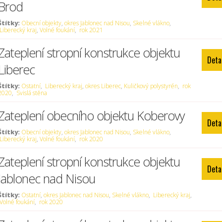
Brod
Štítky:
Obecní objekty
,
okres Jablonec nad Nisou
,
Skelné vlákno
,
Liberecký kraj
,
Volné foukání
,
rok 2021
Zateplení stropní konstrukce objektu
Deta
Liberec
Štítky:
Ostatní
,
Liberecký kraj
,
okres Liberec
,
Kuličkový polystyrén
,
rok
2020
,
Svislá stěna
Zateplení obecního objektu Koberovy
Deta
Štítky:
Obecní objekty
,
okres Jablonec nad Nisou
,
Skelné vlákno
,
Liberecký kraj
,
Volné foukání
,
rok 2020
Zateplení stropní konstrukce objektu
Deta
Jablonec nad Nisou
Štítky:
Ostatní
,
okres Jablonec nad Nisou
,
Skelné vlákno
,
Liberecký kraj
,
Volné foukání
,
rok 2020