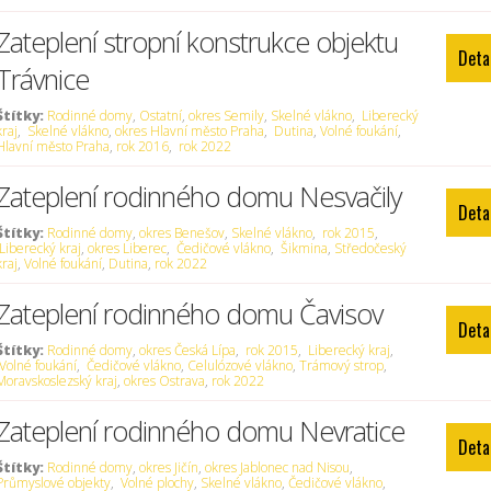
Zateplení stropní konstrukce objektu
Deta
Trávnice
Štítky:
Rodinné domy
,
Ostatní
,
okres Semily
,
Skelné vlákno
,
Liberecký
kraj
,
Skelné vlákno
,
okres Hlavní město Praha
,
Dutina
,
Volné foukání
,
Hlavní město Praha
,
rok 2016
,
rok 2022
Zateplení rodinného domu Nesvačily
Deta
Štítky:
Rodinné domy
,
okres Benešov
,
Skelné vlákno
,
rok 2015
,
Liberecký kraj
,
okres Liberec
,
Čedičové vlákno
,
Šikmina
,
Středočeský
kraj
,
Volné foukání
,
Dutina
,
rok 2022
Zateplení rodinného domu Čavisov
Deta
Štítky:
Rodinné domy
,
okres Česká Lípa
,
rok 2015
,
Liberecký kraj
,
Volné foukání
,
Čedičové vlákno
,
Celulózové vlákno
,
Trámový strop
,
Moravskoslezský kraj
,
okres Ostrava
,
rok 2022
Zateplení rodinného domu Nevratice
Deta
Štítky:
Rodinné domy
,
okres Jičín
,
okres Jablonec nad Nisou
,
Průmyslové objekty
,
Volné plochy
,
Skelné vlákno
,
Čedičové vlákno
,