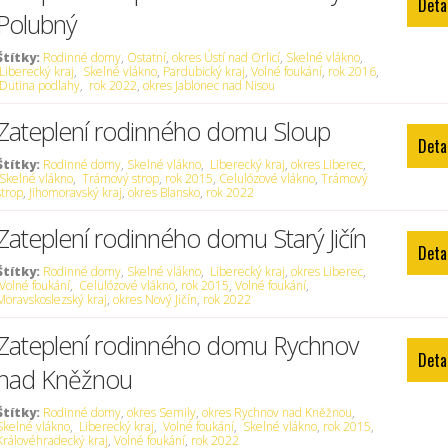
Deta
Polubný
Štítky:
Rodinné domy
,
Ostatní
,
okres Ústí nad Orlicí
,
Skelné vlákno
,
Liberecký kraj
,
Skelné vlákno
,
Pardubický kraj
,
Volné foukání
,
rok 2016
,
Dutina podlahy
,
rok 2022
,
okres Jablonec nad Nisou
Zateplení rodinného domu Sloup
Deta
Štítky:
Rodinné domy
,
Skelné vlákno
,
Liberecký kraj
,
okres Liberec
,
Skelné vlákno
,
Trámový strop
,
rok 2015
,
Celulózové vlákno
,
Trámový
strop
,
Jihomoravský kraj
,
okres Blansko
,
rok 2022
Zateplení rodinného domu Starý Jičín
Deta
Štítky:
Rodinné domy
,
Skelné vlákno
,
Liberecký kraj
,
okres Liberec
,
Volné foukání
,
Celulózové vlákno
,
rok 2015
,
Volné foukání
,
Moravskoslezský kraj
,
okres Nový Jičín
,
rok 2022
Zateplení rodinného domu Rychnov
Deta
nad Kněžnou
Štítky:
Rodinné domy
,
okres Semily
,
okres Rychnov nad Kněžnou
,
Skelné vlákno
,
Liberecký kraj
,
Volné foukání
,
Skelné vlákno
,
rok 2015
,
Královéhradecký kraj
,
Volné foukání
,
rok 2022