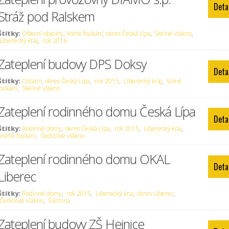
Deta
Stráž pod Ralskem
Štítky:
Obecní objekty
,
Volné foukání
,
okres Česká Lípa
,
Skelné vlákno
,
Liberecký kraj
,
rok 2016
Zateplení budovy DPS Doksy
Deta
Štítky:
Ostatní
,
okres Česká Lípa
,
rok 2015
,
Liberecký kraj
,
Volné
foukání
,
Skelné vlákno
Zateplení rodinného domu Česká Lípa
Deta
Štítky:
Rodinné domy
,
okres Česká Lípa
,
rok 2015
,
Liberecký kraj
,
Volné foukání
,
Čedičové vlákno
Zateplení rodinného domu OKAL
Deta
Liberec
Štítky:
Rodinné domy
,
rok 2015
,
Liberecký kraj
,
okres Liberec
,
Čedičové vlákno
,
Šikmina
Zateplení budovy ZŠ Hejnice