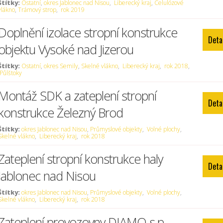
Štítky:
Ostatní
,
okres Jablonec nad Nisou
,
Liberecký kraj
,
Celulózové
vlákno
,
Trámový strop
,
rok 2019
Doplnění izolace stropní konstrukce
Deta
objektu Vysoké nad Jizerou
Štítky:
Ostatní
,
okres Semily
,
Skelné vlákno
,
Liberecký kraj
,
rok 2018
,
Půlštoky
Montáž SDK a zateplení stropní
Deta
konstrukce Železný Brod
Štítky:
okres Jablonec nad Nisou
,
Průmyslové objekty
,
Volné plochy
,
Skelné vlákno
,
Liberecký kraj
,
rok 2018
Zateplení stropní konstrukce haly
Deta
Jablonec nad Nisou
Štítky:
okres Jablonec nad Nisou
,
Průmyslové objekty
,
Volné plochy
,
Skelné vlákno
,
Liberecký kraj
,
rok 2018
Zateplení provozovny DIAMO s.p.