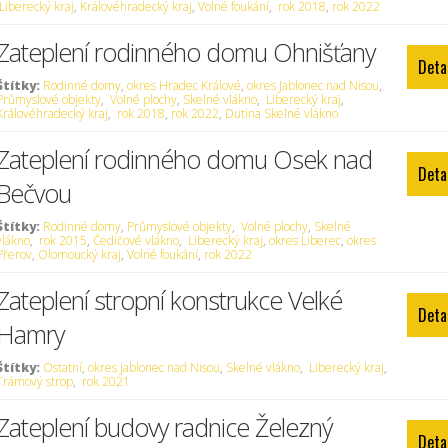
Liberecký kraj
,
Královéhradecký kraj
,
Volné foukání
,
rok 2018
,
rok 2022
Zateplení rodinného domu Ohnišťany
Deta
Štítky:
Rodinné domy
,
okres Hradec Králové
,
okres Jablonec nad Nisou
,
Průmyslové objekty
,
Volné plochy
,
Skelné vlákno
,
Liberecký kraj
,
Královéhradecký kraj
,
rok 2018
,
rok 2022
,
Dutina Skelné vlákno
Zateplení rodinného domu Osek nad
Deta
Bečvou
Štítky:
Rodinné domy
,
Průmyslové objekty
,
Volné plochy
,
Skelné
vlákno
,
rok 2015
,
Čedičové vlákno
,
Liberecký kraj
,
okres Liberec
,
okres
Přerov
,
Olomoucký kraj
,
Volné foukání
,
rok 2022
Zateplení stropní konstrukce Velké
Deta
Hamry
Štítky:
Ostatní
,
okres Jablonec nad Nisou
,
Skelné vlákno
,
Liberecký kraj
,
Trámový strop
,
rok 2021
Zateplení budovy radnice Železný
Deta