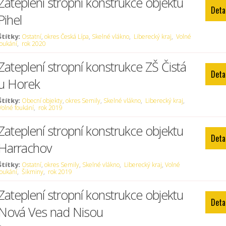
Zateplení stropní konstrukce objektu
Deta
Pihel
Štítky:
Ostatní
,
okres Česká Lípa
,
Skelné vlákno
,
Liberecký kraj
,
Volné
foukání
,
rok 2020
Zateplení stropní konstrukce ZŠ Čistá
Deta
u Horek
Štítky:
Obecní objekty
,
okres Semily
,
Skelné vlákno
,
Liberecký kraj
,
Volné foukání
,
rok 2019
Zateplení stropní konstrukce objektu
Deta
Harrachov
Štítky:
Ostatní
,
okres Semily
,
Skelné vlákno
,
Liberecký kraj
,
Volné
foukání
,
Šikminy
,
rok 2019
Zateplení stropní konstrukce objektu
Deta
Nová Ves nad Nisou