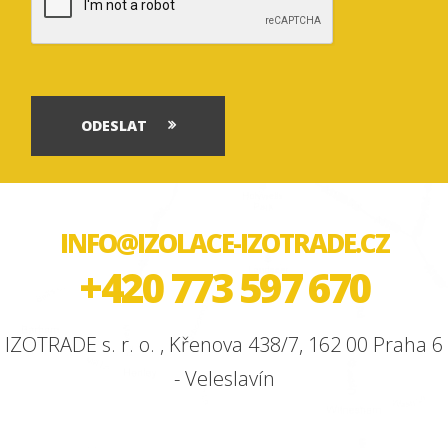
ODESLAT
INFO@IZOLACE-IZOTRADE.CZ
+420 773 597 670
IZOTRADE s. r. o. , Křenova 438/7, 162 00 Praha 6
- Veleslavín