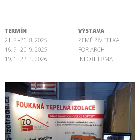
TERMÍN
VÝSTAVA
21. 8.–26. 8. 2025
ZEMĚ ŽIVITELKA
16. 9.–20. 9. 2025
FOR ARCH
19. 1.–22. 1. 2026
INFOTHERMA