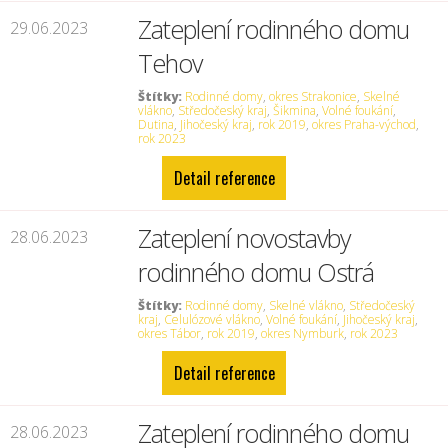
Zateplení rodinného domu
29.06.2023
Tehov
Štítky:
Rodinné domy
,
okres Strakonice
,
Skelné
vlákno
,
Středočeský kraj
,
Šikmina
,
Volné foukání
,
Dutina
,
Jihočeský kraj
,
rok 2019
,
okres Praha-východ
,
rok 2023
Detail reference
Zateplení novostavby
28.06.2023
rodinného domu Ostrá
Štítky:
Rodinné domy
,
Skelné vlákno
,
Středočeský
kraj
,
Celulózové vlákno
,
Volné foukání
,
Jihočeský kraj
,
okres Tábor
,
rok 2019
,
okres Nymburk
,
rok 2023
Detail reference
Zateplení rodinného domu
28.06.2023