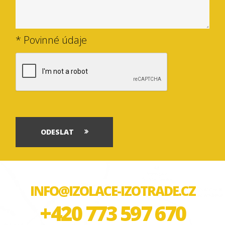
* Povinné údaje
ODESLAT
INFO@IZOLACE-IZOTRADE.CZ
+420 773 597 670