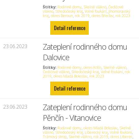
Štítky:
Rodinné domy
,
Skelné vlákno
,
Čedičové
vlákno
,
Středočeský kraj
,
Volné foukání
,
Jihomoravský
kraj
,
okres Beroun
,
rok 2019
,
okres Břeclav
,
rok 2023
Detail reference
Zateplení rodinného domu
23.06.2023
Dalovice
Štítky:
Rodinné domy
,
okres Kolín
,
Skelné vlákno
,
Čedičové vlákno
,
Středočeský kraj
,
Volné foukání
,
rok
2019
,
okres Mladá Boleslav
,
rok 2023
Detail reference
Zateplení rodinného domu
23.06.2023
Pěnčín - Vitanovice
Štítky:
Rodinné domy
,
okres Mladá Boleslav
,
Skelné
vlákno
,
Středočeský kraj
,
Liberecký kraj
,
Volné foukání
,
Trámový strop
,
Skelné vlákno
,
rok 2019
,
okres Liberec
,