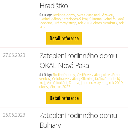
Hradištko
Štítky:
Rodinné domy
,
okres Žďár nad Sázavou
,
Skelné vlákno
,
Středočeský kraj
,
Šikmina
,
Volné foukání
,
Vysočina
,
Trámový strop
,
rok 2019
,
okres Nymburk
,
rok
2023
Detail reference
Zateplení rodinného domu
27.06.2023
OKAL Nová Paka
Štítky:
Rodinné domy
,
Čedičové vlákno
,
okres Brno-
venkov
,
Celulózové vlákno
,
Šikmina
,
Královéhradecký
kraj
,
Volné foukání
,
Dutina
,
Jihomoravský kraj
,
rok 2019
,
okres Jičín
,
rok 2023
Detail reference
Zateplení rodinného domu
26.06.2023
Bulhary