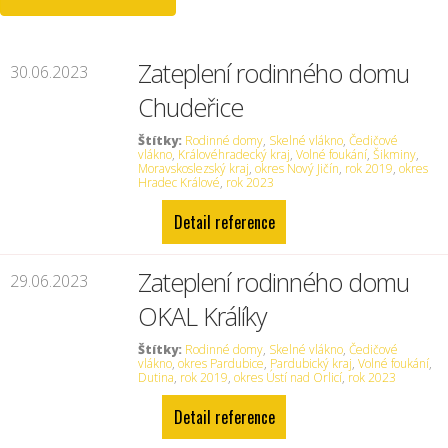
Zateplení rodinného domu
30.06.2023
Chudeřice
Štítky:
Rodinné domy
,
Skelné vlákno
,
Čedičové
vlákno
,
Královéhradecký kraj
,
Volné foukání
,
Šikminy
,
Moravskoslezský kraj
,
okres Nový Jičín
,
rok 2019
,
okres
Hradec Králové
,
rok 2023
Detail reference
Zateplení rodinného domu
29.06.2023
OKAL Králíky
Štítky:
Rodinné domy
,
Skelné vlákno
,
Čedičové
vlákno
,
okres Pardubice
,
Pardubický kraj
,
Volné foukání
,
Dutina
,
rok 2019
,
okres Ústí nad Orlicí
,
rok 2023
Detail reference