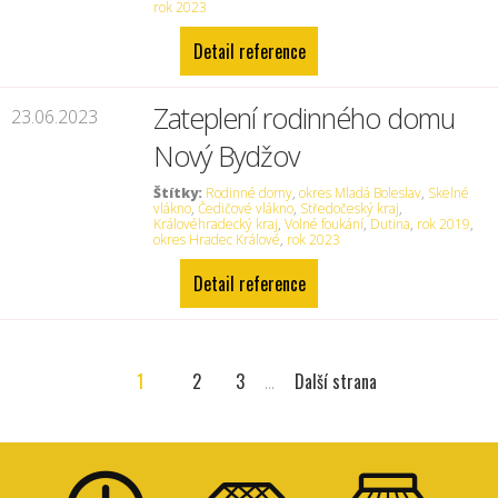
rok 2023
Detail reference
Zateplení rodinného domu
23.06.2023
Nový Bydžov
Štítky:
Rodinné domy
,
okres Mladá Boleslav
,
Skelné
vlákno
,
Čedičové vlákno
,
Středočeský kraj
,
Královéhradecký kraj
,
Volné foukání
,
Dutina
,
rok 2019
,
okres Hradec Králové
,
rok 2023
Detail reference
1
2
3
...
Další strana