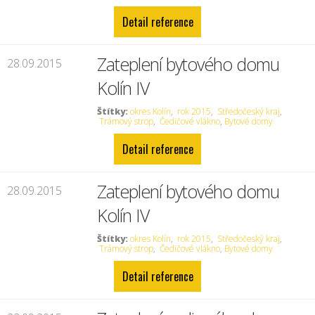
Detail reference
Zateplení bytového domu
28.09.2015
Kolín IV
Štítky:
okres Kolín
,
rok 2015
,
Středočeský kraj
,
Trámový strop
,
Čedičové vlákno
,
Bytové domy
Detail reference
Zateplení bytového domu
28.09.2015
Kolín IV
Štítky:
okres Kolín
,
rok 2015
,
Středočeský kraj
,
Trámový strop
,
Čedičové vlákno
,
Bytové domy
Detail reference