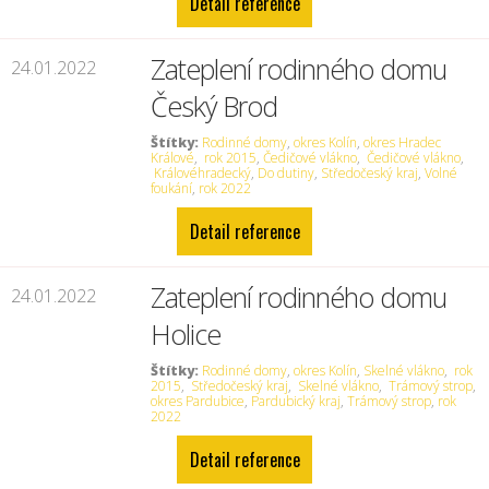
Detail reference
Zateplení rodinného domu
24.01.2022
Český Brod
Štítky:
Rodinné domy
,
okres Kolín
,
okres Hradec
Králové
,
rok 2015
,
Čedičové vlákno
,
Čedičové vlákno
,
Královéhradecký
,
Do dutiny
,
Středočeský kraj
,
Volné
foukání
,
rok 2022
Detail reference
Zateplení rodinného domu
24.01.2022
Holice
Štítky:
Rodinné domy
,
okres Kolín
,
Skelné vlákno
,
rok
2015
,
Středočeský kraj
,
Skelné vlákno
,
Trámový strop
,
okres Pardubice
,
Pardubický kraj
,
Trámový strop
,
rok
2022
Detail reference