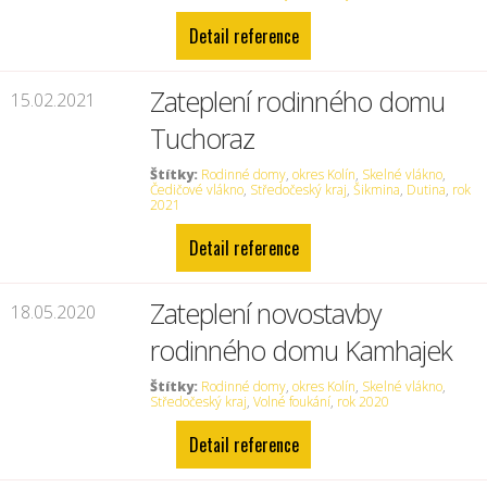
Detail reference
Zateplení rodinného domu
15.02.2021
Tuchoraz
Štítky:
Rodinné domy
,
okres Kolín
,
Skelné vlákno
,
Čedičové vlákno
,
Středočeský kraj
,
Šikmina
,
Dutina
,
rok
2021
Detail reference
Zateplení novostavby
18.05.2020
rodinného domu Kamhajek
Štítky:
Rodinné domy
,
okres Kolín
,
Skelné vlákno
,
Středočeský kraj
,
Volné foukání
,
rok 2020
Detail reference