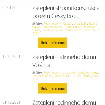
Zateplení stropní konstrukce
04.01.2022
objektu Český Brod
Štítky:
Rodinné domy
,
Ostatní
,
okres Kolín
,
Skelné
vlákno
,
Středočeský kraj
,
Volné foukání
,
Čedičové
vlákno
,
Středočeský kraj
,
Trámový strop
,
rok 2016
,
rok
2022
Detail reference
Zateplení rodinného domu
17.12.2021
Volárna
Štítky:
Rodinné domy
,
okres Kolín
,
Čedičové vlákno
,
Středočeský kraj
,
Volné foukání
,
Dutina
,
Šikminy
,
rok
2021
Detail reference
Zateplení rodinného domu
01.12.2021