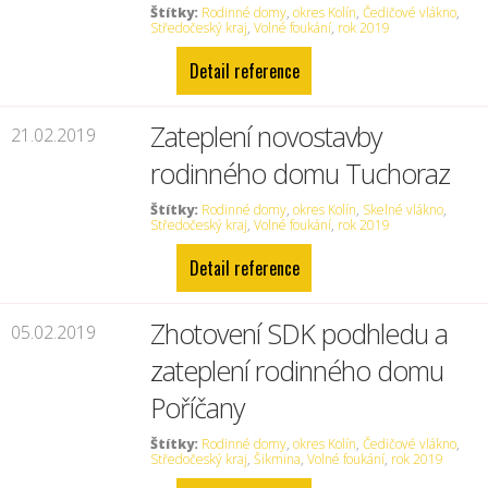
Štítky:
Rodinné domy
,
okres Kolín
,
Čedičové vlákno
,
Středočeský kraj
,
Volné foukání
,
rok 2019
Detail reference
Zateplení novostavby
21.02.2019
rodinného domu Tuchoraz
Štítky:
Rodinné domy
,
okres Kolín
,
Skelné vlákno
,
Středočeský kraj
,
Volné foukání
,
rok 2019
Detail reference
Zhotovení SDK podhledu a
05.02.2019
zateplení rodinného domu
Poříčany
Štítky:
Rodinné domy
,
okres Kolín
,
Čedičové vlákno
,
Středočeský kraj
,
Šikmina
,
Volné foukání
,
rok 2019