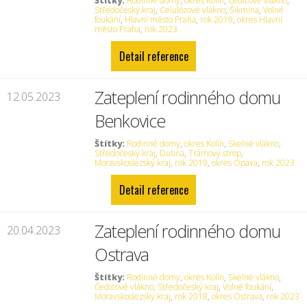
Štítky:
Rodinné domy
,
okres Kolín
,
Čedičové vlákno
,
Středočeský kraj
,
Celulózové vlákno
,
Šikmina
,
Volné
foukání
,
Hlavní město Praha
,
rok 2019
,
okres Hlavní
město Praha
,
rok 2023
Detail reference
Zateplení rodinného domu
12.05.2023
Benkovice
Štítky:
Rodinné domy
,
okres Kolín
,
Skelné vlákno
,
Středočeský kraj
,
Dutina
,
Trámový strop
,
Moravskoslezský kraj
,
rok 2019
,
okres Opava
,
rok 2023
Detail reference
Zateplení rodinného domu
20.04.2023
Ostrava
Štítky:
Rodinné domy
,
okres Kolín
,
Skelné vlákno
,
Čedičové vlákno
,
Středočeský kraj
,
Volné foukání
,
Moravskoslezský kraj
,
rok 2018
,
okres Ostrava
,
rok 2023