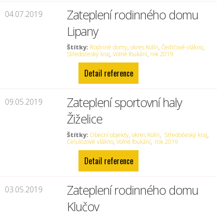
Zateplení rodinného domu
04.07.2019
Lipany
Štítky:
Rodinné domy
,
okres Kolín
,
Čedičové vlákno
,
Středočeský kraj
,
Volné foukání
,
rok 2019
Detail reference
Zateplení sportovní haly
09.05.2019
Žiželice
Štítky:
Obecní objekty
,
okres Kolín
,
Středočeský kraj
,
Celulózové vlákno
,
Volné foukání
,
rok 2019
Detail reference
Zateplení rodinného domu
03.05.2019
Klučov