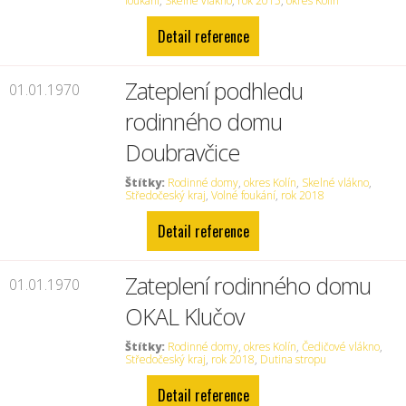
foukání
,
Skelné vlákno
,
rok 2015
,
okres Kolín
Detail reference
Zateplení podhledu
01.01.1970
rodinného domu
Doubravčice
Štítky:
Rodinné domy
,
okres Kolín
,
Skelné vlákno
,
Středočeský kraj
,
Volné foukání
,
rok 2018
Detail reference
Zateplení rodinného domu
01.01.1970
OKAL Klučov
Štítky:
Rodinné domy
,
okres Kolín
,
Čedičové vlákno
,
Středočeský kraj
,
rok 2018
,
Dutina stropu
Detail reference