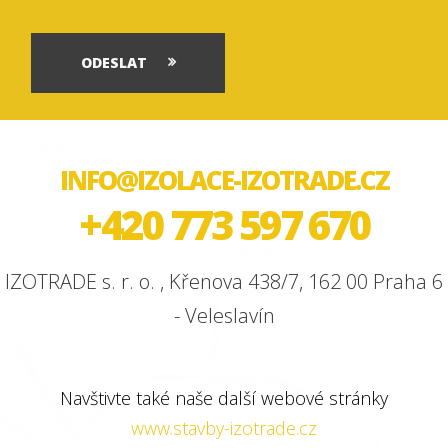
ODESLAT
INFO@IZOLACE-IZOTRADE.CZ
+420 773 597 670
IZOTRADE s. r. o. , Křenova 438/7, 162 00 Praha 6
- Veleslavín
Navštivte také naše další webové stránky
www.stavby-izotrade.cz