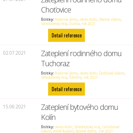
Choťovice
Štítky:
Rodinné domy
,
okres Kolín
,
Skelné vlákno
,
Středočeský kraj
,
Dutina
,
rok 2021
Detail reference
Zateplení rodinného domu
02.07.2021
Tuchoraz
Štítky:
Rodinné domy
,
okres Kolín
,
Čedičové vlákno
,
Středočeský kraj
,
Šikminy
,
rok 2021
Detail reference
Zateplení bytového domu
15.06.2021
Kolín
Štítky:
okres Kolín
,
Středočeský kraj
,
Celulózové
vlákno
,
Volné foukání
,
Bytové domy
,
rok 2021