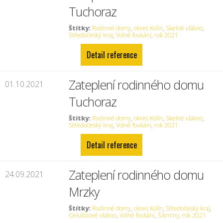
Tuchoraz
Štítky:
Rodinné domy
,
okres Kolín
,
Skelné vlákno
,
Středočeský kraj
,
Volné foukání
,
rok 2021
Detail reference
Zateplení rodinného domu
01.10.2021
Tuchoraz
Štítky:
Rodinné domy
,
okres Kolín
,
Skelné vlákno
,
Středočeský kraj
,
Volné foukání
,
rok 2021
Detail reference
Zateplení rodinného domu
24.09.2021
Mrzky
Štítky:
Rodinné domy
,
okres Kolín
,
Středočeský kraj
,
Celulózové vlákno
,
Volné foukání
,
Šikminy
,
rok 2021