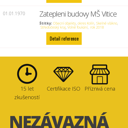
Zatepleni budovy MŠ Vitice
01.01.1970
Štítky:
Obecní objekty
,
okres Kolín
,
Skelné vlákno
,
Středočeský kraj
,
Volné foukání
,
rok 2018
Detail reference
15 let
Certifikace ISO
Příznivá cena
zkušeností
NEZÁVAZNÁ