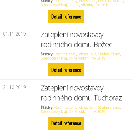
Štítky:
Rodinné domy
,
okres Kolín
,
Čedičové vlákno
,
Středočeský kraj
,
Dutina
,
Šikminy
,
rok 2019
Detail reference
Zateplení novostavby
01.11.2019
rodinného domu Božec
Štítky:
Rodinné domy
,
okres Kolín
,
Skelné vlákno
,
Středočeský kraj
,
Volné foukání
,
rok 2019
Detail reference
Zateplení novostavby
21.10.2019
rodinného domu Tuchoraz
Štítky:
Rodinné domy
,
okres Kolín
,
Skelné vlákno
,
Středočeský kraj
,
Volné foukání
,
rok 2019
Detail reference