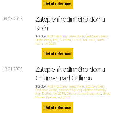
Detail reference
Zateplení rodinného domu
09.03.2023
Kolín
Štítky:
Rodinné domy
,
okres Kolín
,
Čedičové vlákno
,
Středočeský kraj
,
Šikmina
,
Dutina
,
rok 2018
,
okres
Kolín
,
rok 2023
Detail reference
Zateplení rodinného domu
13.01.2023
Chlumec nad Cidlinou
Štítky:
Rodinné domy
,
okres Kolín
,
Skelné vlákno
,
Čedičové vlákno
,
Středočeský kraj
,
Královéhradecký
kraj
,
Dutina
,
rok 2018
,
Dutina trámového stropu
,
okres
Hradec Králové
,
rok 2023
Detail reference