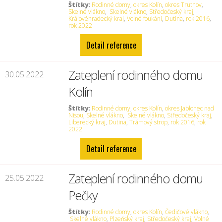
Štítky:
Rodinné domy
,
okres Kolín
,
okres Trutnov
,
Skelné vlákno
,
Skelné vlákno
,
Středočeský kraj
,
Královéhradecký kraj
,
Volné foukání
,
Dutina
,
rok 2016
,
rok 2022
Detail reference
Zateplení rodinného domu
30.05.2022
Kolín
Štítky:
Rodinné domy
,
okres Kolín
,
okres Jablonec nad
Nisou
,
Skelné vlákno
,
Skelné vlákno
,
Středočeský kraj
,
Liberecký kraj
,
Dutina
,
Trámový strop
,
rok 2016
,
rok
2022
Detail reference
Zateplení rodinného domu
25.05.2022
Pečky
Štítky:
Rodinné domy
,
okres Kolín
,
Čedičové vlákno
,
Skelné vlákno
,
Plzeňský kraj
,
Středočeský kraj
,
Volné