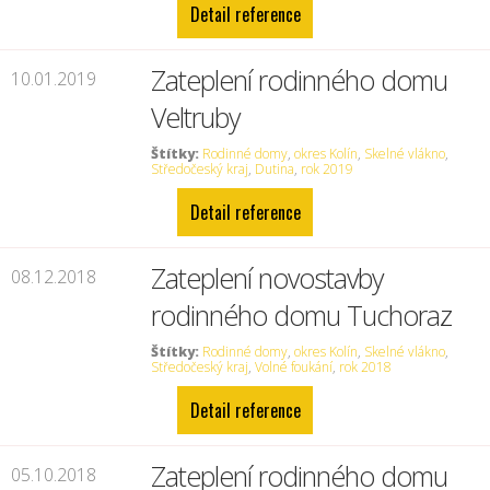
Detail reference
Zateplení rodinného domu
10.01.2019
Veltruby
Štítky:
Rodinné domy
,
okres Kolín
,
Skelné vlákno
,
Středočeský kraj
,
Dutina
,
rok 2019
Detail reference
Zateplení novostavby
08.12.2018
rodinného domu Tuchoraz
Štítky:
Rodinné domy
,
okres Kolín
,
Skelné vlákno
,
Středočeský kraj
,
Volné foukání
,
rok 2018
Detail reference
Zateplení rodinného domu
05.10.2018