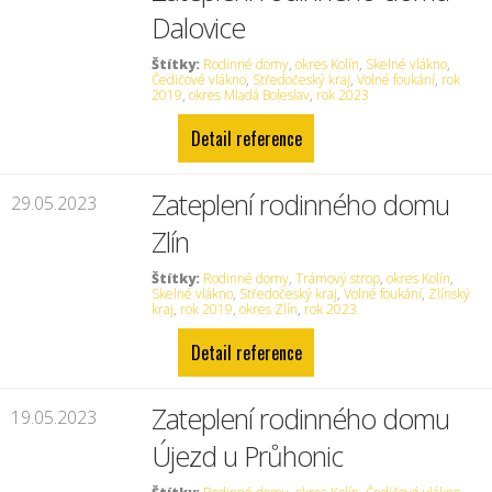
Dalovice
Štítky:
Rodinné domy
,
okres Kolín
,
Skelné vlákno
,
Čedičové vlákno
,
Středočeský kraj
,
Volné foukání
,
rok
2019
,
okres Mladá Boleslav
,
rok 2023
Detail reference
Zateplení rodinného domu
29.05.2023
Zlín
Štítky:
Rodinné domy
,
Trámový strop
,
okres Kolín
,
Skelné vlákno
,
Středočeský kraj
,
Volné foukání
,
Zlínský
kraj
,
rok 2019
,
okres Zlín
,
rok 2023
Detail reference
Zateplení rodinného domu
19.05.2023
Újezd u Průhonic