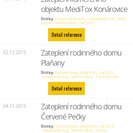
objektu MediTox Konárovice
Štítky:
Ostatní
,
okres Kolín
,
Středočeský kraj
,
Volné
foukání
,
Skelné vlákno
,
rok 2016
Detail reference
Zateplení rodinného domu
02.12.2015
Plaňany
Štítky:
Rodinné domy
,
okres Kolín
,
rok 2015
,
Středočeský kraj
,
Skelné vlákno
,
Trámový strop
Detail reference
Zateplení rodinného domu
04.11.2015
Červené Pečky
Štítky:
Rodinné domy
,
okres Kolín
,
rok 2015
,
Středočeský kraj
,
Skelné vlákno
,
Dutina