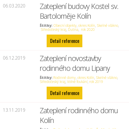
Zateplení budovy Kostel sv.
06.03.2020
Bartoloměje Kolín
Štítky:
Obecní objekty
,
okres Kolín
,
Skelné vlákno
,
Středočeský kraj
,
Dutina
,
rok 2020
Detail reference
Zateplení novostavby
06.12.2019
rodinného domu Lipany
Štítky:
Rodinné domy
,
okres Kolín
,
Skelné vlákno
,
Středočeský kraj
,
Volné foukání
,
rok 2019
Detail reference
Zateplení rodinného domu
13.11.2019
Kolín