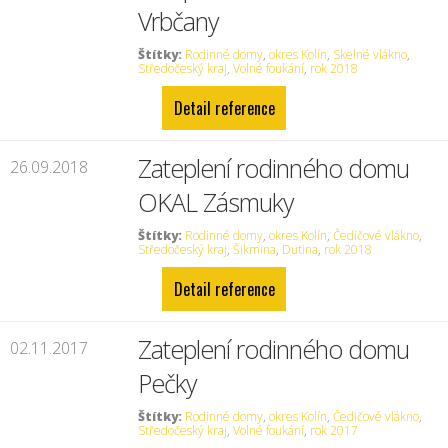
Vrbčany
Štítky:
Rodinné domy
,
okres Kolín
,
Skelné vlákno
,
Středočeský kraj
,
Volné foukání
,
rok 2018
Detail reference
Zateplení rodinného domu
26.09.2018
OKAL Zásmuky
Štítky:
Rodinné domy
,
okres Kolín
,
Čedičové vlákno
,
Středočeský kraj
,
Šikmina
,
Dutina
,
rok 2018
Detail reference
Zateplení rodinného domu
02.11.2017
Pečky
Štítky:
Rodinné domy
,
okres Kolín
,
Čedičové vlákno
,
Středočeský kraj
,
Volné foukání
,
rok 2017