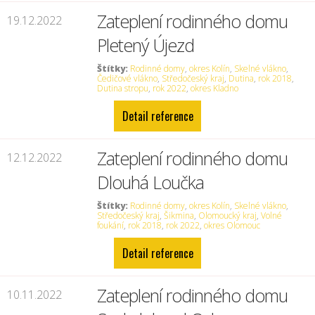
Zateplení rodinného domu
19.12.2022
Pletený Újezd
Štítky:
Rodinné domy
,
okres Kolín
,
Skelné vlákno
,
Čedičové vlákno
,
Středočeský kraj
,
Dutina
,
rok 2018
,
Dutina stropu
,
rok 2022
,
okres Kladno
Detail reference
Zateplení rodinného domu
12.12.2022
Dlouhá Loučka
Štítky:
Rodinné domy
,
okres Kolín
,
Skelné vlákno
,
Středočeský kraj
,
Šikmina
,
Olomoucký kraj
,
Volné
foukání
,
rok 2018
,
rok 2022
,
okres Olomouc
Detail reference
Zateplení rodinného domu
10.11.2022