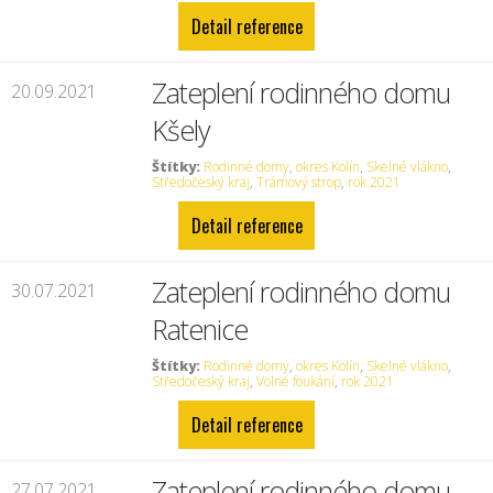
Detail reference
Zateplení rodinného domu
20.09.2021
Kšely
Štítky:
Rodinné domy
,
okres Kolín
,
Skelné vlákno
,
Středočeský kraj
,
Trámový strop
,
rok 2021
Detail reference
Zateplení rodinného domu
30.07.2021
Ratenice
Štítky:
Rodinné domy
,
okres Kolín
,
Skelné vlákno
,
Středočeský kraj
,
Volné foukání
,
rok 2021
Detail reference
Zateplení rodinného domu
27.07.2021