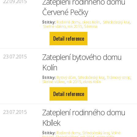
Zateplení rodinného domu
22.09.2015
Červené Pečky
Štítky:
Rodinné domy
,
okres Kolín
,
Středočeský kraj
,
Skelné vlákno
,
rok 2015
,
Šikmina
Detail reference
Zateplení bytového domu
23.07.2015
Kolín
Štítky:
Bytový dům
,
Středočeský kraj
,
Trámový strop
,
Skelné vlákno
,
rok 2015
,
okres Kolín
Detail reference
Zateplení rodinného domu
23.07.2015
Kbílek
Štítky:
Rodinné domy
,
Středočeský kraj
,
Volné