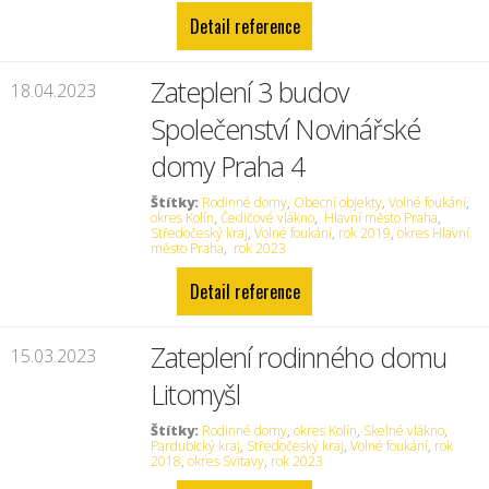
Detail reference
Zateplení 3 budov
18.04.2023
Společenství Novinářské
domy Praha 4
Štítky:
Rodinné domy
,
Obecní objekty
,
Volné foukání
,
okres Kolín
,
Čedičové vlákno
,
Hlavní město Praha
,
Středočeský kraj
,
Volné foukání
,
rok 2019
,
okres Hlavní
město Praha
,
rok 2023
Detail reference
Zateplení rodinného domu
15.03.2023
Litomyšl
Štítky:
Rodinné domy
,
okres Kolín
,
Skelné vlákno
,
Pardubický kraj
,
Středočeský kraj
,
Volné foukání
,
rok
2018
,
okres Svitavy
,
rok 2023