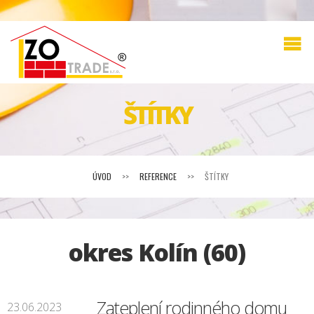
ŠTÍTKY
ÚVOD
>>
REFERENCE
>>
ŠTÍTKY
okres Kolín (60)
Zateplení rodinného domu
23.06.2023