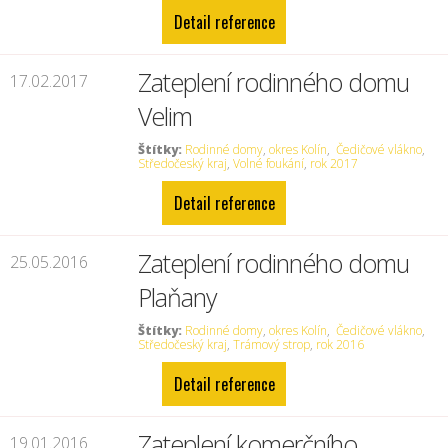
Detail reference
Zateplení rodinného domu
17.02.2017
Velim
Štítky:
Rodinné domy
,
okres Kolín
,
Čedičové vlákno
,
Středočeský kraj
,
Volné foukání
,
rok 2017
Detail reference
Zateplení rodinného domu
25.05.2016
Plaňany
Štítky:
Rodinné domy
,
okres Kolín
,
Čedičové vlákno
,
Středočeský kraj
,
Trámový strop
,
rok 2016
Detail reference
Zateplení komerčního
19.01.2016