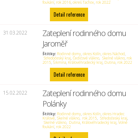
foukání
,
rok 2016
,
okres Tachov
,
rok 2022
Detail reference
Zateplení rodinného domu
31.03.2022
Jaroměř
Štítky:
Rodinné domy
,
okres Kolín
,
okres Náchod
,
Středočeský kraj
,
Čedičové vlákno
,
Skelné vlákno
,
rok
2015
,
Šikmina
,
Královéhradecký kraj
,
Dutina
,
rok 2022
Detail reference
Zateplení rodinného domu
15.02.2022
Polánky
Štítky:
Rodinné domy
,
okres Kolín
,
okres Hradec
Králové
,
Skelné vlákno
,
rok 2015
,
Středočeský kraj
,
Skelné vlákno
,
Dutina
,
Královéhradecký kraj
,
Volné
foukání
,
rok 2022