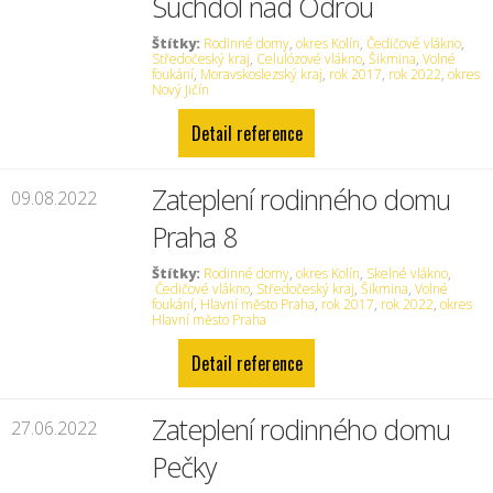
Suchdol nad Odrou
Štítky:
Rodinné domy
,
okres Kolín
,
Čedičové vlákno
,
Středočeský kraj
,
Celulózové vlákno
,
Šikmina
,
Volné
foukání
,
Moravskoslezský kraj
,
rok 2017
,
rok 2022
,
okres
Nový Jičín
Detail reference
Zateplení rodinného domu
09.08.2022
Praha 8
Štítky:
Rodinné domy
,
okres Kolín
,
Skelné vlákno
,
Čedičové vlákno
,
Středočeský kraj
,
Šikmina
,
Volné
foukání
,
Hlavní město Praha
,
rok 2017
,
rok 2022
,
okres
Hlavní město Praha
Detail reference
Zateplení rodinného domu
27.06.2022
Pečky