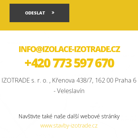
ODESLAT
INFO@IZOLACE-IZOTRADE.CZ
+420 773 597 670
IZOTRADE s. r. o. , Křenova 438/7, 162 00 Praha 6
- Veleslavín
Navštivte také naše další webové stránky
www.stavby-izotrade.cz