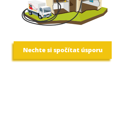
Nechte si spočítat úsporu