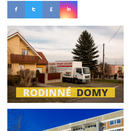
F
T
G
I
vysoké náklady
za vytápění
jaké kroky
Zateplením
ušetříte až 30%
RODINNÉ
DOMY
Zateplení
stropu
Investice
řádech desítek tisíc