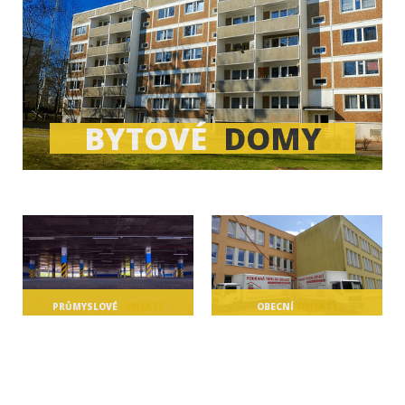
BYTOVÉ
DOMY
PRŮMYSLOVÉ
OBJEKTY
OBECNÍ
OBJEKTY