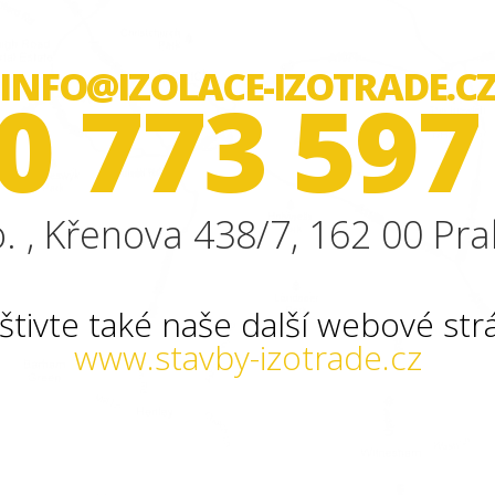
INFO@IZOLACE-IZOTRADE.C
0 773 597
. , Křenova 438/7, 162 00 Pra
štivte také naše další webové str
www.stavby-izotrade.cz