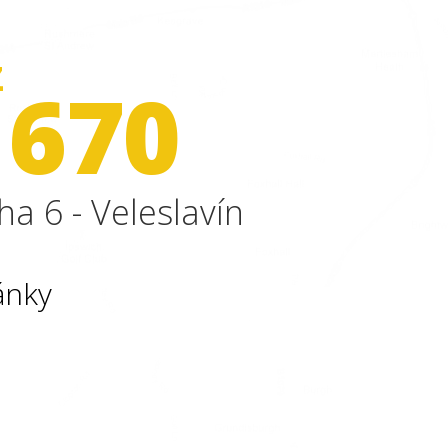
Z
 670
ha 6 - Veleslavín
ánky