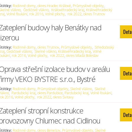
Štítky:
Rodinné domy
,
okres Hradec Králové
,
Průmyslové objekty
,
Skelné vlákno
,
Čedičové vlákno
,
Královéhradecký kraj
,
Královéhradecký
kraj
,
Volné foukání
,
rok 2016
,
Volné plochy
,
rok 2022
,
okres Trutnov
Zateplení budovy haly Benátky nad
Deta
Jizerou
Štítky:
Rodinné domy
,
okres Trutnov
,
Průmyslové objekty
,
Středočeský
kraj
,
Čedičové vlákno
,
Skelné vlákno
,
Královéhradecký kraj
,
Volné
foukání
,
rok 2016
,
Volné plochy
,
rok 2022
,
okres Mladá Boleslav
Oprava střešní izolace budov v areálu
Deta
firmy VEKO BYSTRE s.r.o., Bystré
Štítky:
Rodinné domy
,
Průmyslové objekty
,
Skelné vlákno
,
Skelné
vlákno
,
Pardubický kraj
,
okres Pardubice
,
Pardubický kraj
,
Volné foukání
,
rok 2016
,
Volné plochy
,
rok 2022
,
okres Svitavy
Zateplení stropní konstrukce
Deta
provozovny Chlumec nad Cidlinou
Štítky:
Rodinné domy
,
okres Benešov
,
Průmyslové objekty
,
Skelné