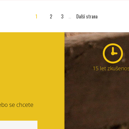
1
2
3
...
Další strana
15 let zkušenos
ebo se chcete