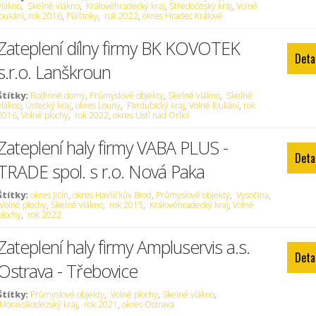
vlákno
,
Skelné vlákno
,
Královéhradecký kraj
,
Středočeský kraj
,
Volné
foukání
,
rok 2016
,
Půlštoky
,
rok 2022
,
okres Hradec Králové
Zateplení dílny firmy BK KOVOTEK
Deta
s.r.o. Lanškroun
Štítky:
Rodinné domy
,
Průmyslové objekty
,
Skelné vlákno
,
Skelné
vlákno
,
Ústecký kraj
,
okres Louny
,
Pardubický kraj
,
Volné foukání
,
rok
2016
,
Volné plochy
,
rok 2022
,
okres Ústí nad Orlicí
Zateplení haly firmy VABA PLUS -
Deta
TRADE spol. s r.o. Nová Paka
Štítky:
okres Jičín
,
okres Havlíčkův Brod
,
Průmyslové objekty
,
Vysočina
,
Volné plochy
,
Skelné vlákno
,
rok 2015
,
Královéhradecký kraj
,
Volné
plochy
,
rok 2022
Zateplení haly firmy Ampluservis a.s.
Deta
Ostrava - Třebovice
Štítky:
Průmyslové objekty
,
Volné plochy
,
Skelné vlákno
,
Moravskoslezský kraj
,
rok 2021
,
okres Ostrava