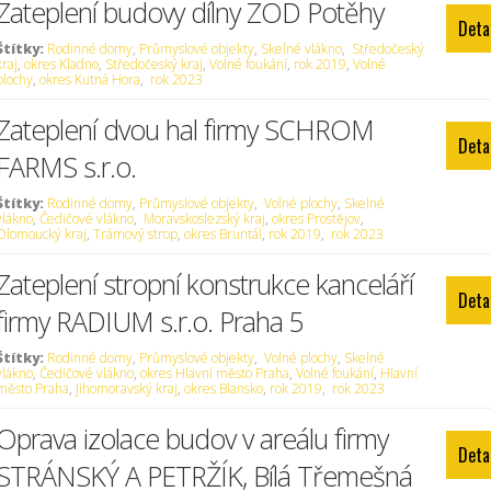
Zateplení budovy dílny ZOD Potěhy
Deta
Štítky:
Rodinné domy
,
Průmyslové objekty
,
Skelné vlákno
,
Středočeský
kraj
,
okres Kladno
,
Středočeský kraj
,
Volné foukání
,
rok 2019
,
Volné
plochy
,
okres Kutná Hora
,
rok 2023
Zateplení dvou hal firmy SCHROM
Deta
FARMS s.r.o.
Štítky:
Rodinné domy
,
Průmyslové objekty
,
Volné plochy
,
Skelné
vlákno
,
Čedičové vlákno
,
Moravskoslezský kraj
,
okres Prostějov
,
Olomoucký kraj
,
Trámový strop
,
okres Bruntál
,
rok 2019
,
rok 2023
Zateplení stropní konstrukce kanceláří
Deta
firmy RADIUM s.r.o. Praha 5
Štítky:
Rodinné domy
,
Průmyslové objekty
,
Volné plochy
,
Skelné
vlákno
,
Čedičové vlákno
,
okres Hlavní město Praha
,
Volné foukání
,
Hlavní
město Praha
,
Jihomoravský kraj
,
okres Blansko
,
rok 2019
,
rok 2023
Oprava izolace budov v areálu firmy
Deta
STRÁNSKÝ A PETRŽÍK, Bílá Třemešná