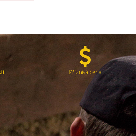
tí
Příznivá cena