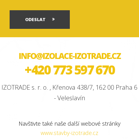
ODESLAT
INFO@IZOLACE-IZOTRADE.CZ
+420 773 597 670
IZOTRADE s. r. o. , Křenova 438/7, 162 00 Praha 6
- Veleslavín
Navštivte také naše další webové stránky
www.stavby-izotrade.cz