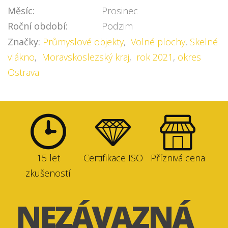
Měsíc:
Prosinec
Roční období:
Podzim
Značky:
Průmyslové objekty
,
Volné plochy
,
Skelné
vlákno
,
Moravskoslezský kraj
,
rok 2021
,
okres
Ostrava
15 let
Certifikace ISO
Příznivá cena
zkušeností
NEZÁVAZNÁ