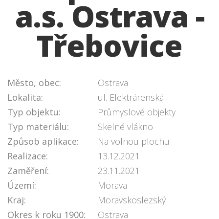
a.s. Ostrava -
Třebovice
Město, obec:
Ostrava
Lokalita:
ul. Elektrárenská
Typ objektu:
Průmyslové objekty
Typ materiálu:
Skelné vlákno
Způsob aplikace:
Na volnou plochu
Realizace:
13.12.2021
Zaměření:
23.11.2021
Území:
Morava
Kraj:
Moravskoslezský
Okres k roku 1900:
Ostrava