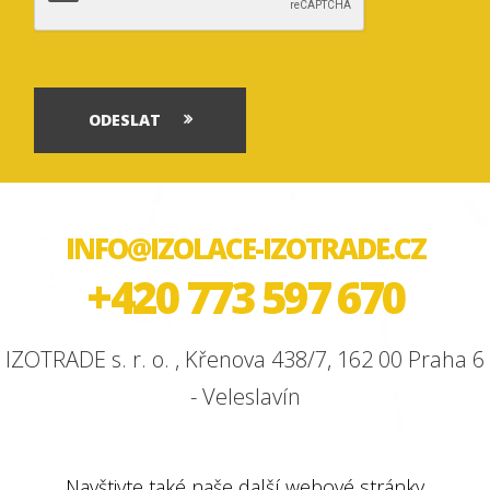
ODESLAT
INFO@IZOLACE-IZOTRADE.CZ
+420 773 597 670
IZOTRADE s. r. o. , Křenova 438/7, 162 00 Praha 6
- Veleslavín
Navštivte také naše další webové stránky