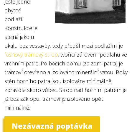
ještě jedno
obytné
podlaží.
Konstrukce je
stejná jako u
okalu bez vestavby, tedy předěl mezi podlažími je
fošnový trámový strop
, tvořící zároveň i podlahu ve
vrchním patře. Po bocích domu (za zdmi patra) je
trámoví otevřeno a izolováno minerální vatou. Boky
stěn horního patra jsou izolovány minimálně,
zpravidla skoro vůbec. Strop nad horním patrem je
již bez záklopu, trámoví je izolováno opět
minimálně.
Nezávazná poptávka