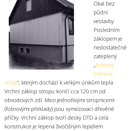
Okal bez
půdní
vestavby.
Posledním
záklopem je
nedostatečně
zateplený
„
fošnový
trámový
strop
“, kterým dochází k velkým únikům tepla.
Vrchní záklop stropu končí cca 120 cm od
obvodových zdí. Mezi jednotlivými stropnicemi
(fošnovými překlady) jsou vymezovací dřevěné
příčky. Vrchní záklop tvoří desky DTD a celá
konstrukce je lepená živočišným lepidlem