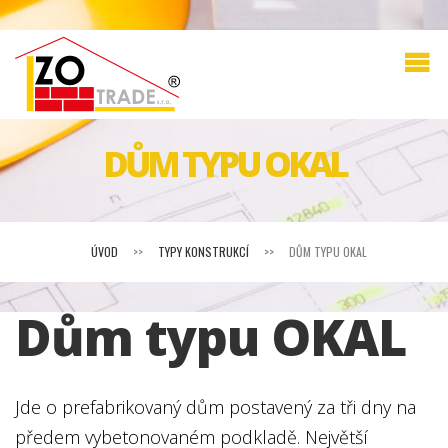
DŮM TYPU OKAL
ÚVOD
>>
TYPY KONSTRUKCÍ
>>
DŮM TYPU OKAL
Dům typu OKAL
Jde o prefabrikovaný dům postavený za tři dny na
předem vybetonovaném podkladě. Největší