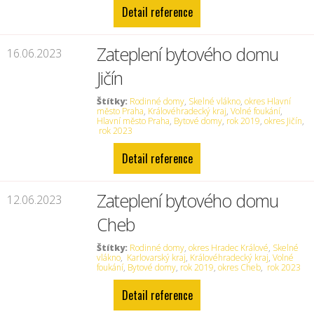
Detail reference
Zateplení bytového domu
16.06.2023
Jičín
Štítky:
Rodinné domy
,
Skelné vlákno
,
okres Hlavní
město Praha
,
Královéhradecký kraj
,
Volné foukání
,
Hlavní město Praha
,
Bytové domy
,
rok 2019
,
okres Jičín
,
rok 2023
Detail reference
Zateplení bytového domu
12.06.2023
Cheb
Štítky:
Rodinné domy
,
okres Hradec Králové
,
Skelné
vlákno
,
Karlovarský kraj
,
Královéhradecký kraj
,
Volné
foukání
,
Bytové domy
,
rok 2019
,
okres Cheb
,
rok 2023
Detail reference