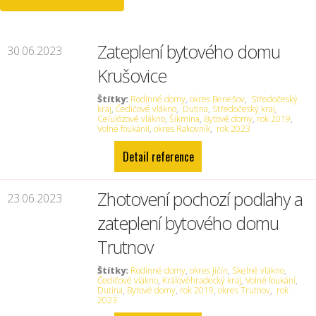
Zateplení bytového domu
30.06.2023
Krušovice
Štítky:
Rodinné domy
,
okres Benešov
,
Středočeský
kraj
,
Čedičové vlákno
,
Dutina
,
Středočeský kraj
,
Celulózové vlákno
,
Šikmina
,
Bytové domy
,
rok 2019
,
Volné foukáníí
,
okres Rakovník
,
rok 2023
Detail reference
Zhotovení pochozí podlahy a
23.06.2023
zateplení bytového domu
Trutnov
Štítky:
Rodinné domy
,
okres Jičín
,
Skelné vlákno
,
Čedičové vlákno
,
Královéhradecký kraj
,
Volné foukání
,
Dutina
,
Bytové domy
,
rok 2019
,
okres Trutnov
,
rok
2023