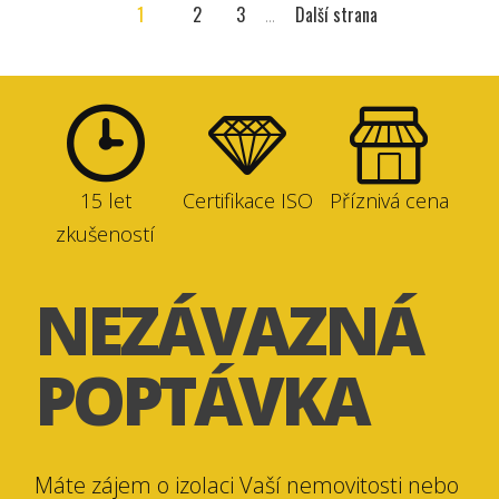
1
2
3
...
Další strana
15 let
Certifikace ISO
Příznivá cena
zkušeností
NEZÁVAZNÁ
POPTÁVKA
Máte zájem o izolaci Vaší nemovitosti nebo