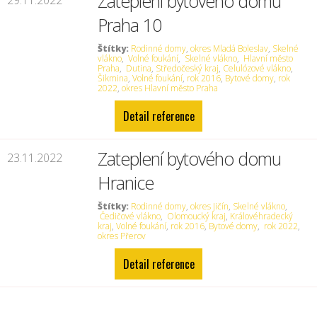
Zateplení bytového domu
29.11.2022
Praha 10
Štítky:
Rodinné domy
,
okres Mladá Boleslav
,
Skelné
vlákno
,
Volné foukání
,
Skelné vlákno
,
Hlavní město
Praha
,
Dutina
,
Středočeský kraj
,
Celulózové vlákno
,
Šikmina
,
Volné foukání
,
rok 2016
,
Bytové domy
,
rok
2022
,
okres Hlavní město Praha
Detail reference
Zateplení bytového domu
23.11.2022
Hranice
Štítky:
Rodinné domy
,
okres Jičín
,
Skelné vlákno
,
Čedičové vlákno
,
Olomoucký kraj
,
Královéhradecký
kraj
,
Volné foukání
,
rok 2016
,
Bytové domy
,
rok 2022
,
okres Přerov
Detail reference