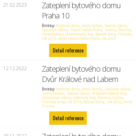
Zateplení bytového domu
21.02.2023
Praha 10
Štítky:
Rodinné domy
,
okres Vyškov
,
Skelné vlákno
,
Čedičové vlákno
,
Hlavní město Praha
,
Dutina
,
Šikmina
,
Volné foukání
,
Jihomoravský kraj
,
Bytové domy
,
Půlštoky
,
rok 2019
,
okres Hlavní město Praha
,
rok 2023
Detail reference
Zateplení bytového domu
12.12.2022
Dvůr Králové nad Labem
Štítky:
Rodinné domy
,
okres Semily
,
Čedičové vlákno
,
Volné foukání
,
Skelné vlákno
,
Královéhradecký kraj
,
Celulózové vlákno
,
Liberecký kraj
,
Šikmina
,
Dutina
,
Trámový strop
,
rok 2016
,
Bytové domy
,
rok 2022
,
okres
Trutnov
Detail reference