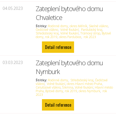
Zateplení bytového domu
04.05.2023
Chvaletice
Štítky:
Rodinné domy
,
okres Mělník
,
Skelné vlákno
,
Čedičové vlákno
,
Volné foukání
,
Pardubický kraj
,
Středočeský kraj
,
Volné foukání
,
Trámový strop
,
Bytové
domy
,
rok 2019
,
okres Pardubice
,
rok 2023
Detail reference
Zateplení bytového domu
03.03.2023
Nymburk
Štítky:
Rodinné domy
,
Středočeský kraj
,
Čedičové
vlákno
,
Volné foukání
,
okres Hlavní město Praha
,
Celulózové vlákno
,
Šikmina
,
Volné foukání
,
Hlavní město
Praha
,
Bytové domy
,
rok 2019
,
okres Nymburk
,
rok
2023
Detail reference