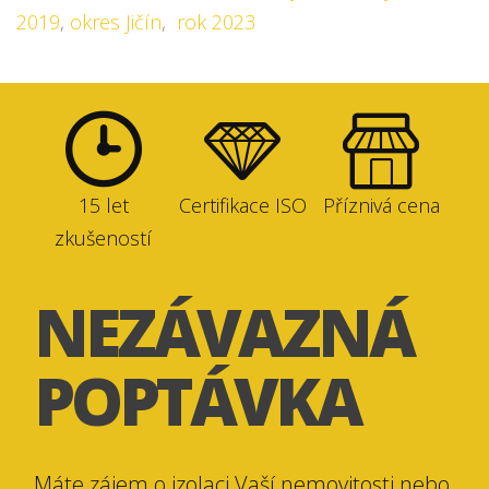
2019
,
okres Jičín
,
rok 2023
15 let
Certifikace ISO
Příznivá cena
zkušeností
NEZÁVAZNÁ
POPTÁVKA
Máte zájem o izolaci Vaší nemovitosti nebo