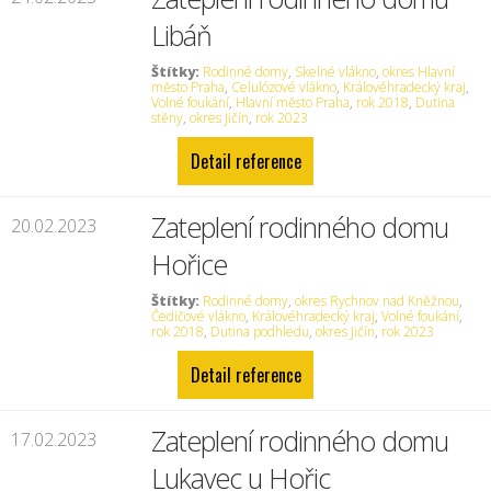
Libáň
Štítky:
Rodinné domy
,
Skelné vlákno
,
okres Hlavní
město Praha
,
Celulózové vlákno
,
Královéhradecký kraj
,
Volné foukání
,
Hlavní město Praha
,
rok 2018
,
Dutina
stěny
,
okres Jičín
,
rok 2023
Detail reference
Zateplení rodinného domu
20.02.2023
Hořice
Štítky:
Rodinné domy
,
okres Rychnov nad Kněžnou
,
Čedičové vlákno
,
Královéhradecký kraj
,
Volné foukání
,
rok 2018
,
Dutina podhledu
,
okres Jičín
,
rok 2023
Detail reference
Zateplení rodinného domu
17.02.2023
Lukavec u Hořic