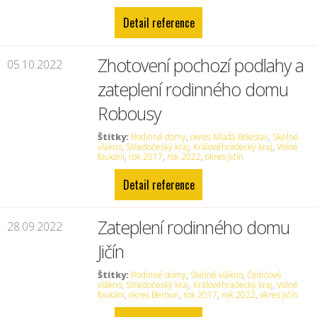
Detail reference
Zhotovení pochozí podlahy a
05.10.2022
zateplení rodinného domu
Robousy
Štítky:
Rodinné domy
,
okres Mladá Boleslav
,
Skelné
vlákno
,
Středočeský kraj
,
Královéhradecký kraj
,
Volné
foukání
,
rok 2017
,
rok 2022
,
okres Jičín
Detail reference
Zateplení rodinného domu
28.09.2022
Jičín
Štítky:
Rodinné domy
,
Skelné vlákno
,
Čedičové
vlákno
,
Středočeský kraj
,
Královéhradecký kraj
,
Volné
foukání
,
okres Beroun
,
rok 2017
,
rok 2022
,
okres Jičín