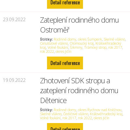
Detail reference
Zateplení rodinného domu
23.09.2022
Ostroměř
Štítky:
Rodinné domy
,
okres Šumperk
,
Skelné vlákno
,
Celulózové vlákno
,
Olomoucký kraj
,
Královéhradecký
kraj
,
Volné foukání
,
Šikminy
,
Trámový strop
,
rok 2017
,
rok 2022
,
okres Jičín
Detail reference
Zhotovení SDK stropu a
19.09.2022
zateplení rodinného domu
Dětenice
Štítky:
Rodinné domy
,
okres Rychnov nad Kněžnou
,
Skelné vlákno
,
Čedičové vlákno
,
Královéhradecký kraj
,
Volné foukání
,
rok 2017
,
rok 2022
,
okres Jičín
Detail reference