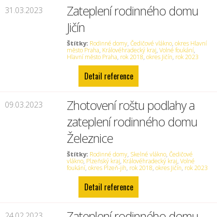
Zateplení rodinného domu
31.03.2023
Jičín
Štítky:
Rodinné domy
,
Čedičové vlákno
,
okres Hlavní
město Praha
,
Královéhradecký kraj
,
Volné foukání
,
Hlavní město Praha
,
rok 2018
,
okres Jičín
,
rok 2023
Detail reference
Zhotovení roštu podlahy a
09.03.2023
zateplení rodinného domu
Železnice
Štítky:
Rodinné domy
,
Skelné vlákno
,
Čedičové
vlákno
,
Plzeňský kraj
,
Královéhradecký kraj
,
Volné
foukání
,
okres Plzeň-jih
,
rok 2018
,
okres Jičín
,
rok 2023
Detail reference
Zateplení rodinného domu
24.02.2023