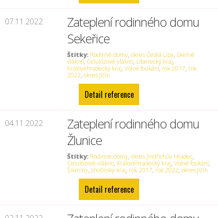
Zateplení rodinného domu
07.11.2022
Sekeřice
Štítky:
Rodinné domy
,
okres Česká Lípa
,
Skelné
vlákno
,
Celulózové vlákno
,
Liberecký kraj
,
Královéhradecký kraj
,
Volné foukání
,
rok 2017
,
rok
2022
,
okres Jičín
Detail reference
Zateplení rodinného domu
04.11.2022
Žlunice
Štítky:
Rodinné domy
,
okres Jindřichův Hradec
,
Celulózové vlákno
,
Královéhradecký kraj
,
Volné foukání
,
Šikminy
,
Jihočeský kraj
,
rok 2017
,
rok 2022
,
okres Jičín
Detail reference