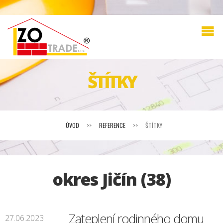
ŠTÍTKY
ÚVOD
>>
REFERENCE
>>
ŠTÍTKY
okres Jičín (38)
Zateplení rodinného domu
27.06.2023