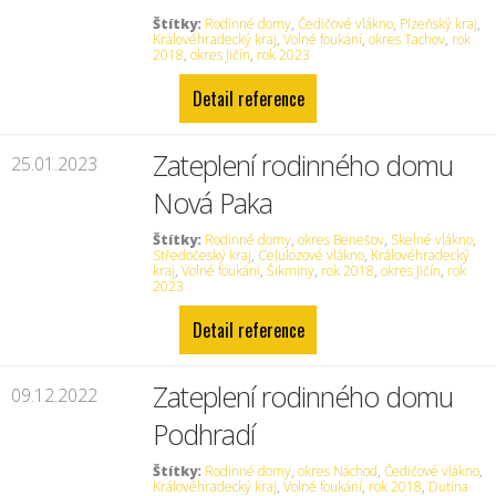
Štítky:
Rodinné domy
,
Čedičové vlákno
,
Plzeňský kraj
,
Královéhradecký kraj
,
Volné foukání
,
okres Tachov
,
rok
2018
,
okres Jičín
,
rok 2023
Detail reference
Zateplení rodinného domu
25.01.2023
Nová Paka
Štítky:
Rodinné domy
,
okres Benešov
,
Skelné vlákno
,
Středočeský kraj
,
Celulózové vlákno
,
Královéhradecký
kraj
,
Volné foukání
,
Šikminy
,
rok 2018
,
okres Jičín
,
rok
2023
Detail reference
Zateplení rodinného domu
09.12.2022
Podhradí
Štítky:
Rodinné domy
,
okres Náchod
,
Čedičové vlákno
,
Královéhradecký kraj
,
Volné foukání
,
rok 2018
,
Dutina