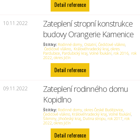
Detail reference
Zateplení stropní konstrukce
10.11.2022
budovy Orangerie Kamenice
Štítky:
Rodinné domy
,
Ostatní
,
Čedičové vlákno
,
Čedičové vlákno
,
Královéhradecký kraj
,
okres
Pardubice
,
Pardubický kraj
,
Volné foukání
,
rok 2016
,
rok
2022
,
okres Jičín
Detail reference
Zateplení rodinného domu
09.11.2022
Kopidlno
Štítky:
Rodinné domy
,
okres České Budějovice
,
Čedičové vlákno
,
Královéhradecký kraj
,
Volné foukání
,
Šikminy
,
Jihočeský kraj
,
Dutina stropu
,
rok 2017
,
rok
2022
,
okres Jičín
Detail reference