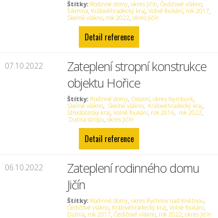
Štítky:
Rodinné domy
,
okres Jičín
,
Čedičové vlákno
,
Šikmina
,
Královéhradecký kraj
,
Volné foukání
,
rok 2017
,
Skelné vlákno
,
rok 2022
,
okres Jičín
Detail reference
Zateplení stropní konstrukce
07.10.2022
objektu Hořice
Štítky:
Rodinné domy
,
Ostatní
,
okres Nymburk
,
Skelné vlákno
,
Skelné vlákno
,
Královéhradecký kraj
,
Středočeský kraj
,
Volné foukání
,
rok 2016
,
rok 2022
,
Dutina stropu
,
okres Jičín
Detail reference
Zateplení rodinného domu
06.10.2022
Jičín
Štítky:
Rodinné domy
,
okres Rychnov nad Kněžnou
,
Čedičové vlákno
,
Královéhradecký kraj
,
Volné foukání
,
Dutina
,
rok 2017
,
Čedičové vlákno
,
rok 2022
,
okres Jičín