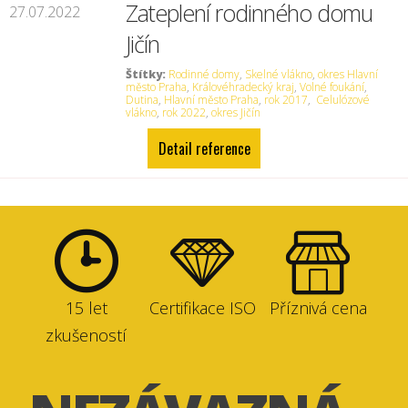
Zateplení rodinného domu
27.07.2022
Jičín
Štítky:
Rodinné domy
,
Skelné vlákno
,
okres Hlavní
město Praha
,
Královéhradecký kraj
,
Volné foukání
,
Dutina
,
Hlavní město Praha
,
rok 2017
,
Celulózové
vlákno
,
rok 2022
,
okres Jičín
Detail reference
15 let
Certifikace ISO
Příznivá cena
zkušeností