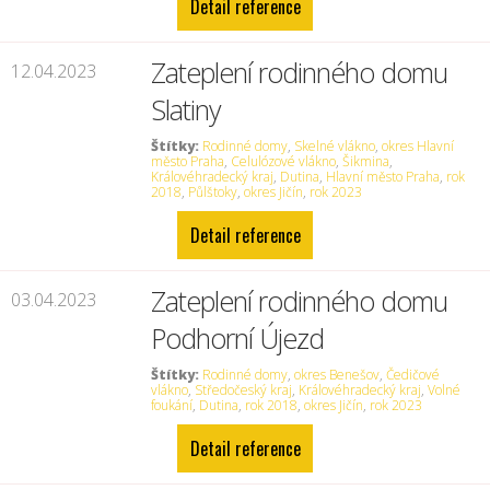
Detail reference
Zateplení rodinného domu
12.04.2023
Slatiny
Štítky:
Rodinné domy
,
Skelné vlákno
,
okres Hlavní
město Praha
,
Celulózové vlákno
,
Šikmina
,
Královéhradecký kraj
,
Dutina
,
Hlavní město Praha
,
rok
2018
,
Půlštoky
,
okres Jičín
,
rok 2023
Detail reference
Zateplení rodinného domu
03.04.2023
Podhorní Újezd
Štítky:
Rodinné domy
,
okres Benešov
,
Čedičové
vlákno
,
Středočeský kraj
,
Královéhradecký kraj
,
Volné
foukání
,
Dutina
,
rok 2018
,
okres Jičín
,
rok 2023
Detail reference