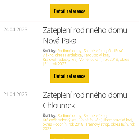
Detail reference
Zateplení rodinného domu
24.04.2023
Nová Paka
Štítky:
Rodinné domy
,
Skelné vlákno
,
Čedičové
vlákno
,
okres Pardubice
,
Pardubický kraj
,
Královéhradecký kraj
,
Volné foukání
,
rok 2018
,
okres
Jičín
,
rok 2023
Detail reference
Zateplení rodinného domu
21.04.2023
Chloumek
Štítky:
Rodinné domy
,
Skelné vlákno
,
Královéhradecký kraj
,
Volné foukání
,
Jihomoravský kraj
,
okres Hodonín
,
rok 2018
,
Trámový strop
,
okres Jičín
,
rok
2023