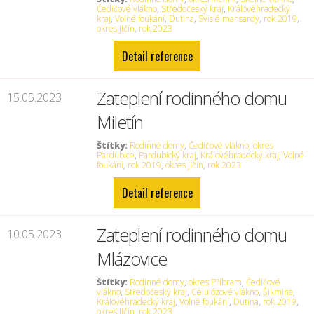
Čedičové vlákno
,
Středočeský kraj
,
Královéhradecký
kraj
,
Volné foukání
,
Dutina
,
Svislé mansardy
,
rok 2019
,
okres Jičín
,
rok 2023
Detail reference
Zateplení rodinného domu
15.05.2023
Miletín
Štítky:
Rodinné domy
,
Čedičové vlákno
,
okres
Pardubice
,
Pardubický kraj
,
Královéhradecký kraj
,
Volné
foukání
,
rok 2019
,
okres Jičín
,
rok 2023
Detail reference
Zateplení rodinného domu
10.05.2023
Mlázovice
Štítky:
Rodinné domy
,
okres Příbram
,
Čedičové
vlákno
,
Středočeský kraj
,
Celulózové vlákno
,
Šikmina
,
Královéhradecký kraj
,
Volné foukání
,
Dutina
,
rok 2019
,
okres Jičín
,
rok 2023