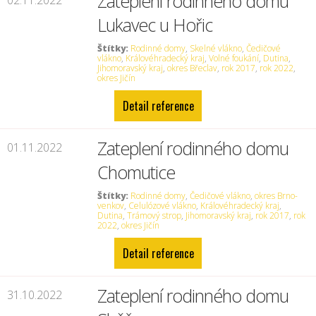
Zateplení rodinného domu
02.11.2022
Lukavec u Hořic
Štítky:
Rodinné domy
,
Skelné vlákno
,
Čedičové
vlákno
,
Královéhradecký kraj
,
Volné foukání
,
Dutina
,
Jihomoravský kraj
,
okres Břeclav
,
rok 2017
,
rok 2022
,
okres Jičín
Detail reference
Zateplení rodinného domu
01.11.2022
Chomutice
Štítky:
Rodinné domy
,
Čedičové vlákno
,
okres Brno-
venkov
,
Celulózové vlákno
,
Královéhradecký kraj
,
Dutina
,
Trámový strop
,
Jihomoravský kraj
,
rok 2017
,
rok
2022
,
okres Jičín
Detail reference
Zateplení rodinného domu
31.10.2022