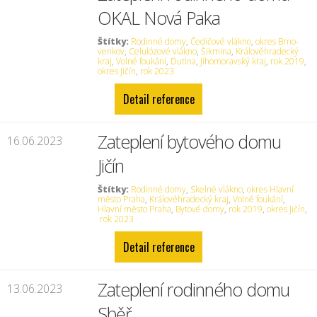
OKAL Nová Paka
Štítky:
Rodinné domy
,
Čedičové vlákno
,
okres Brno-
venkov
,
Celulózové vlákno
,
Šikmina
,
Královéhradecký
kraj
,
Volné foukání
,
Dutina
,
Jihomoravský kraj
,
rok 2019
,
okres Jičín
,
rok 2023
Detail reference
Zateplení bytového domu
16.06.2023
Jičín
Štítky:
Rodinné domy
,
Skelné vlákno
,
okres Hlavní
město Praha
,
Královéhradecký kraj
,
Volné foukání
,
Hlavní město Praha
,
Bytové domy
,
rok 2019
,
okres Jičín
,
rok 2023
Detail reference
Zateplení rodinného domu
13.06.2023
Sběř