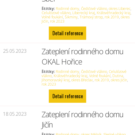
Štítky:
Rodinné domy
,
Čedičové vlákno
,
okres Liberec
,
Celulózové vlákno
,
Liberecký kraj
,
Královéhradecký kraj
,
Volné foukání
,
Šikminy
,
Trámový strop
,
rok 2019
,
okres
Jičín
,
rok 2023
Detail reference
Zateplení rodinného domu
25.05.2023
OKAL Hořice
Štítky:
Rodinné domy
,
Čedičové vlákno
,
Celulózové
vlákno
,
Královéhradecký kraj
,
Volné foukání
,
Dutina
,
Jihomoravský kraj
,
okres Břeclav
,
rok 2019
,
okres Jičín
,
rok 2023
Detail reference
Zateplení rodinného domu
18.05.2023
Jičín
Štítky:
Rodinné domy
,
okres Mělník
,
Skelné vlákno
,