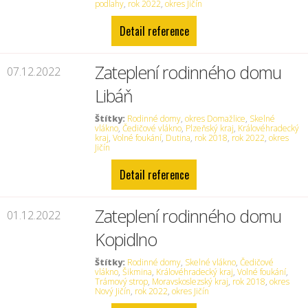
podlahy
,
rok 2022
,
okres Jičín
Detail reference
Zateplení rodinného domu
07.12.2022
Libáň
Štítky:
Rodinné domy
,
okres Domažlice
,
Skelné
vlákno
,
Čedičové vlákno
,
Plzeňský kraj
,
Královéhradecký
kraj
,
Volné foukání
,
Dutina
,
rok 2018
,
rok 2022
,
okres
Jičín
Detail reference
Zateplení rodinného domu
01.12.2022
Kopidlno
Štítky:
Rodinné domy
,
Skelné vlákno
,
Čedičové
vlákno
,
Šikmina
,
Královéhradecký kraj
,
Volné foukání
,
Trámový strop
,
Moravskoslezský kraj
,
rok 2018
,
okres
Nový Jičín
,
rok 2022
,
okres Jičín