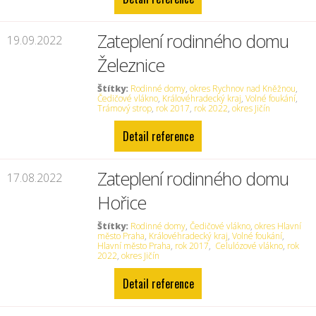
Zateplení rodinného domu
19.09.2022
Železnice
Štítky:
Rodinné domy
,
okres Rychnov nad Kněžnou
,
Čedičové vlákno
,
Královéhradecký kraj
,
Volné foukání
,
Trámový strop
,
rok 2017
,
rok 2022
,
okres Jičín
Detail reference
Zateplení rodinného domu
17.08.2022
Hořice
Štítky:
Rodinné domy
,
Čedičové vlákno
,
okres Hlavní
město Praha
,
Královéhradecký kraj
,
Volné foukání
,
Hlavní město Praha
,
rok 2017
,
Celulózové vlákno
,
rok
2022
,
okres Jičín
Detail reference