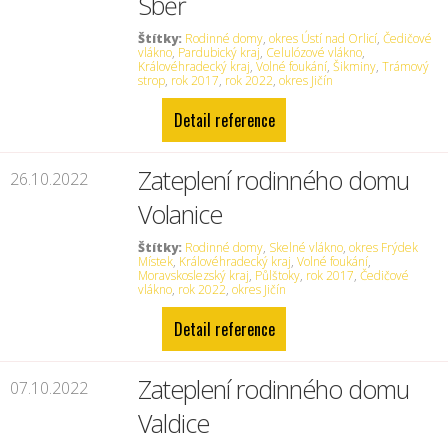
Sběř
Štítky:
Rodinné domy
,
okres Ústí nad Orlicí
,
Čedičové
vlákno
,
Pardubický kraj
,
Celulózové vlákno
,
Královéhradecký kraj
,
Volné foukání
,
Šikminy
,
Trámový
strop
,
rok 2017
,
rok 2022
,
okres Jičín
Detail reference
Zateplení rodinného domu
26.10.2022
Volanice
Štítky:
Rodinné domy
,
Skelné vlákno
,
okres Frýdek
Místek
,
Královéhradecký kraj
,
Volné foukání
,
Moravskoslezský kraj
,
Půlštoky
,
rok 2017
,
Čedičové
vlákno
,
rok 2022
,
okres Jičín
Detail reference
Zateplení rodinného domu
07.10.2022
Valdice