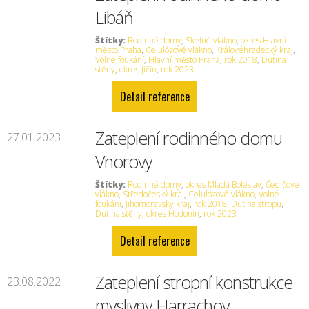
Libáň
Štítky:
Rodinné domy
,
Skelné vlákno
,
okres Hlavní
město Praha
,
Celulózové vlákno
,
Královéhradecký kraj
,
Volné foukání
,
Hlavní město Praha
,
rok 2018
,
Dutina
stěny
,
okres Jičín
,
rok 2023
Detail reference
Zateplení rodinného domu
27.01.2023
Vnorovy
Štítky:
Rodinné domy
,
okres Mladá Boleslav
,
Čedičové
vlákno
,
Středočeský kraj
,
Celulózové vlákno
,
Volné
foukání
,
Jihomoravský kraj
,
rok 2018
,
Dutina stropu
,
Dutina stěny
,
okres Hodonín
,
rok 2023
Detail reference
Zateplení stropní konstrukce
23.08.2022
myslivny Harrachov