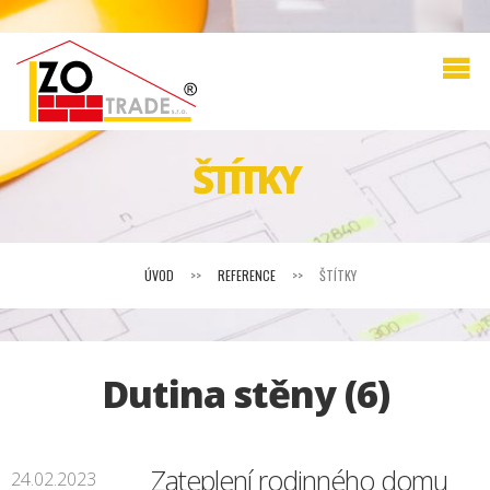
ŠTÍTKY
ÚVOD
>>
REFERENCE
>>
ŠTÍTKY
Dutina stěny (6)
Zateplení rodinného domu
24.02.2023