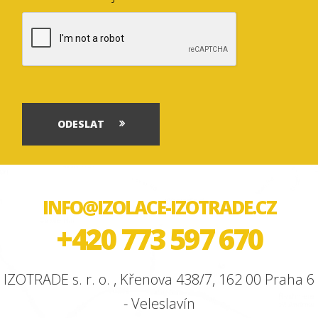
ODESLAT
INFO@IZOLACE-IZOTRADE.CZ
+420 773 597 670
IZOTRADE s. r. o. , Křenova 438/7, 162 00 Praha 6
- Veleslavín