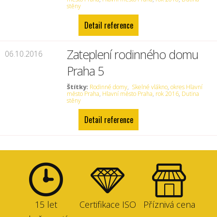
stěny
Detail reference
Zateplení rodinného domu
06.10.2016
Praha 5
Štítky:
Rodinné domy
,
Skelné vlákno
,
okres Hlavní
město Praha
,
Hlavní město Praha
,
rok 2016
,
Dutina
stěny
Detail reference
15 let
Certifikace ISO
Příznivá cena