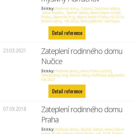
Štítky:
Rodinné domy
,
Ostatní
,
Čedičové vlákno
,
Volné foukání
,
Skelné vlákno
,
okres Hlavní město
Praha
,
Liberecký kraj
,
Hlavní město Praha
,
rok 2016
,
Dutina stěny
,
rok 2022
,
okres Jablonec nad Nisou
Detail reference
Zateplení rodinného domu
23.03.2021
Nučice
Štítky:
Rodinné domy
,
okres Praha-východ
,
Středočeský kraj
,
Dutina stěny
,
Kuličkový polystyrén
,
rok 2021
Detail reference
Zateplení rodinného domu
07.09.2018
Praha
Štítky:
Rodinné domy
,
Skelné vlákno
,
okres Hlavní
město Praha
,
Hlavní město Praha
,
rok 2018
,
Dutina