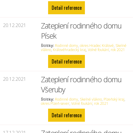
Detail reference
Zateplení rodinného domu
20.12.2021
Písek
Štítky:
Rodinné domy
,
okres Hradec Králové
,
Skelné
vlákno
,
Královéhradecký kraj
,
Volné foukání
,
rok 2021
Detail reference
Zateplení rodinného domu
20.12.2021
Všeruby
Štítky:
Rodinné domy
,
Skelné vlákno
,
Plzeňský kraj
,
okres Plzeň-sever
,
Volné foukání
,
rok 2021
Detail reference
17.12.2021