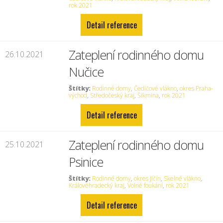
rok 2021
Detail reference
Zateplení rodinného domu
26.10.2021
Nučice
Štítky:
Rodinné domy
,
Čedičové vlákno
,
okres Praha-
východ
,
Středočeský kraj
,
Šikmina
,
rok 2021
Detail reference
Zateplení rodinného domu
25.10.2021
Psinice
Štítky:
Rodinné domy
,
okres Jičín
,
Skelné vlákno
,
Královéhradecký kraj
,
Volné foukání
,
rok 2021
Detail reference