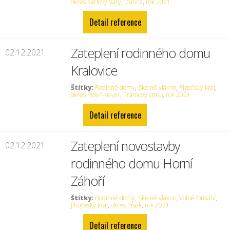
okres Karlovy Vary
,
Dutina
,
rok 2021
Detail reference
Zateplení rodinného domu
02.12.2021
Kralovice
Štítky:
Rodinné domy
,
Skelné vlákno
,
Plzeňský kraj
,
okres Plzeň-sever
,
Trámový strop
,
rok 2021
Detail reference
Zateplení novostavby
02.12.2021
rodinného domu Horní
Záhoří
Štítky:
Rodinné domy
,
Skelné vlákno
,
Volné foukání
,
Jihočeský kraj
,
okres Písek
,
rok 2021
Detail reference