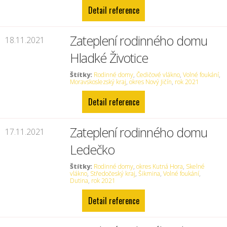
Detail reference
Zateplení rodinného domu
18.11.2021
Hladké Životice
Štítky:
Rodinné domy
,
Čedičové vlákno
,
Volné foukání
,
Moravskoslezský kraj
,
okres Nový Jičín
,
rok 2021
Detail reference
Zateplení rodinného domu
17.11.2021
Ledečko
Štítky:
Rodinné domy
,
okres Kutná Hora
,
Skelné
vlákno
,
Středočeský kraj
,
Šikmina
,
Volné foukání
,
Dutina
,
rok 2021
Detail reference