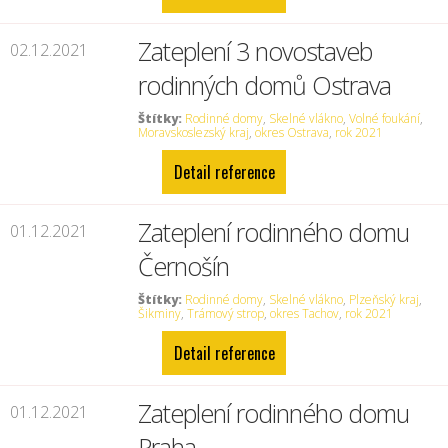
Zateplení 3 novostaveb
02.12.2021
rodinných domů Ostrava
Štítky:
Rodinné domy
,
Skelné vlákno
,
Volné foukání
,
Moravskoslezský kraj
,
okres Ostrava
,
rok 2021
Detail reference
Zateplení rodinného domu
01.12.2021
Černošín
Štítky:
Rodinné domy
,
Skelné vlákno
,
Plzeňský kraj
,
Šikminy
,
Trámový strop
,
okres Tachov
,
rok 2021
Detail reference
Zateplení rodinného domu
01.12.2021
Praha