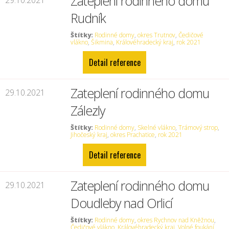
Zateplení rodinného domu
29.10.2021
Rudník
Štítky:
Rodinné domy
,
okres Trutnov
,
Čedičové
vlákno
,
Šikmina
,
Královéhradecký kraj
,
rok 2021
Detail reference
Zateplení rodinného domu
29.10.2021
Zálezly
Štítky:
Rodinné domy
,
Skelné vlákno
,
Trámový strop
,
Jihočeský kraj
,
okres Prachatice
,
rok 2021
Detail reference
Zateplení rodinného domu
29.10.2021
Doudleby nad Orlicí
Štítky:
Rodinné domy
,
okres Rychnov nad Kněžnou
,
Čedičové vlákno
,
Královéhradecký kraj
,
Volné foukání
,