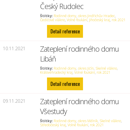
Český Rudolec
Štítky:
Rodinné domy
,
okres Jindřichův Hradec
,
Čedičové vlákno
,
Volné foukání
,
Jihočeský kraj
,
rok 2021
Detail reference
Zateplení rodinného domu
10.11.2021
Libáň
Štítky:
Rodinné domy
,
okres Jičín
,
Skelné vlákno
,
Královéhradecký kraj
,
Volné foukání
,
rok 2021
Detail reference
Zateplení rodinného domu
09.11.2021
Všestudy
Štítky:
Rodinné domy
,
okres Mělník
,
Skelné vlákno
,
Středočeský kraj
,
Volné foukání
,
rok 2021