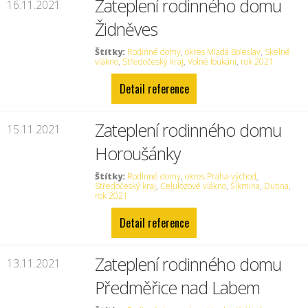
Zateplení rodinného domu
16.11.2021
Židněves
Štítky:
Rodinné domy
,
okres Mladá Boleslav
,
Skelné
vlákno
,
Středočeský kraj
,
Volné foukání
,
rok 2021
Detail reference
Zateplení rodinného domu
15.11.2021
Horoušánky
Štítky:
Rodinné domy
,
okres Praha-východ
,
Středočeský kraj
,
Celulózové vlákno
,
Šikmina
,
Dutina
,
rok 2021
Detail reference
Zateplení rodinného domu
13.11.2021
Předměřice nad Labem