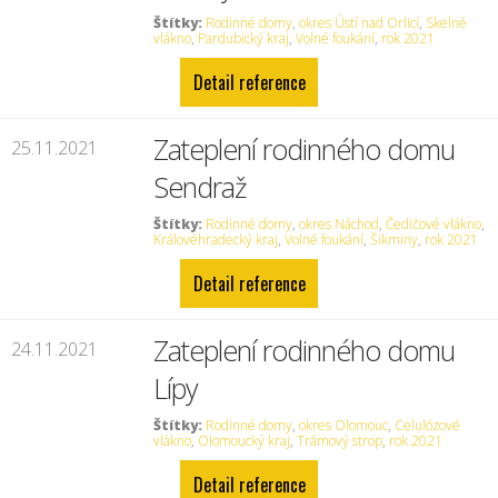
Štítky:
Rodinné domy
,
okres Ústí nad Orlicí
,
Skelné
vlákno
,
Pardubický kraj
,
Volné foukání
,
rok 2021
Detail reference
Zateplení rodinného domu
25.11.2021
Sendraž
Štítky:
Rodinné domy
,
okres Náchod
,
Čedičové vlákno
,
Královéhradecký kraj
,
Volné foukání
,
Šikminy
,
rok 2021
Detail reference
Zateplení rodinného domu
24.11.2021
Lípy
Štítky:
Rodinné domy
,
okres Olomouc
,
Celulózové
vlákno
,
Olomoucký kraj
,
Trámový strop
,
rok 2021
Detail reference