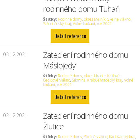
rodinného domu Tuhaň
Štítky:
Rodinné domy
,
okres Mělník
,
Skelné vlákno
,
Středočeský kraj
,
Volné foukání
,
rok 2021
Detail reference
Zateplení rodinného domu
03.12.2021
Máslojedy
Štítky:
Rodinné domy
,
okres Hradec Králové
,
Čedičové vlákno
,
Šikmina
,
Královéhradecký kraj
,
Volné
foukání
,
rok 2021
Detail reference
Zateplení rodinného domu
02.12.2021
Žlutice
Štítky:
Rodinné domy
,
Skelné vlákno
,
Karlovarský kraj
,