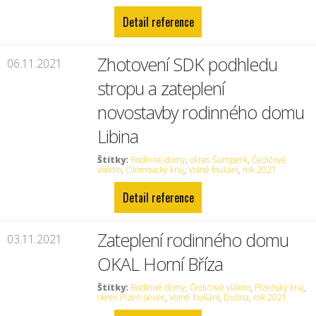
Detail reference
Zhotovení SDK podhledu
06.11.2021
stropu a zateplení
novostavby rodinného domu
Libina
Štítky:
Rodinné domy
,
okres Šumperk
,
Čedičové
vlákno
,
Olomoucký kraj
,
Volné foukání
,
rok 2021
Detail reference
Zateplení rodinného domu
03.11.2021
OKAL Horní Bříza
Štítky:
Rodinné domy
,
Čedičové vlákno
,
Plzeňský kraj
,
okres Plzeň-sever
,
Volné foukání
,
Dutina
,
rok 2021