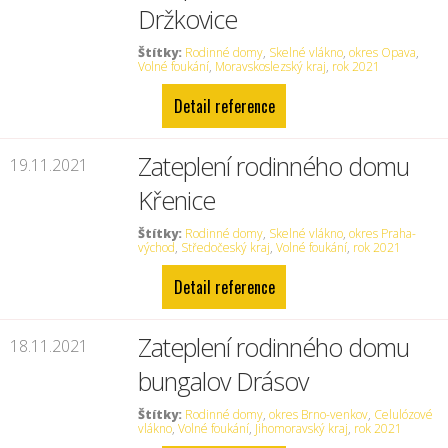
Držkovice
Štítky:
Rodinné domy
,
Skelné vlákno
,
okres Opava
,
Volné foukání
,
Moravskoslezský kraj
,
rok 2021
Detail reference
Zateplení rodinného domu
19.11.2021
Křenice
Štítky:
Rodinné domy
,
Skelné vlákno
,
okres Praha-
východ
,
Středočeský kraj
,
Volné foukání
,
rok 2021
Detail reference
Zateplení rodinného domu
18.11.2021
bungalov Drásov
Štítky:
Rodinné domy
,
okres Brno-venkov
,
Celulózové
vlákno
,
Volné foukání
,
Jihomoravský kraj
,
rok 2021