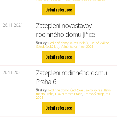
Detail reference
Zateplení novostavby
26.11.2021
rodinného domu Jiřice
Štítky:
Rodinné domy
,
okres Mělník
,
Skelné vlákno
,
Středočeský kraj
,
Volné foukání
,
rok 2021
Detail reference
Zateplení rodinného domu
26.11.2021
Praha 6
Štítky:
Rodinné domy
,
Čedičové vlákno
,
okres Hlavní
město Praha
,
Hlavní město Praha
,
Trámový strop
,
rok
2021
Detail reference