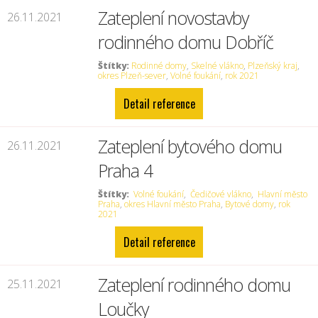
Zateplení novostavby
26.11.2021
rodinného domu Dobříč
Štítky:
Rodinné domy
,
Skelné vlákno
,
Plzeňský kraj
,
okres Plzeň-sever
,
Volné foukání
,
rok 2021
Detail reference
Zateplení bytového domu
26.11.2021
Praha 4
Štítky:
Volné foukání
,
Čedičové vlákno
,
Hlavní město
Praha
,
okres Hlavní město Praha
,
Bytové domy
,
rok
2021
Detail reference
Zateplení rodinného domu
25.11.2021
Loučky