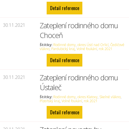
Detail reference
Zateplení rodinného domu
30.11.2021
Choceň
Štítky:
Rodinné domy
,
okres Ústí nad Orlicí
,
Čedičové
vlákno
,
Pardubický kraj
,
Volné foukání
,
rok 2021
Detail reference
Zateplení rodinného domu
30.11.2021
Ústaleč
Štítky:
Rodinné domy
,
okres Klatovy
,
Skelné vlákno
,
Plzeňský kraj
,
Volné foukání
,
rok 2021
Detail reference