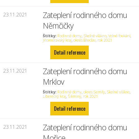
Zateplení rodinného domu
23.11.2021
Němčičky
Štítky:
Rodinné domy
,
Skelné vlákno
,
Volné foukání
,
Jihomoravský kraj
,
okres Břeclav
,
rok 2021
Detail reference
Zateplení rodinného domu
23.11.2021
Mrklov
Štítky:
Rodinné domy
,
okres Semily
,
Skelné vlákno
,
Liberecký kraj
,
Šikminy
,
rok 2021
Detail reference
Zateplení rodinného domu
23.11.2021
Mořice