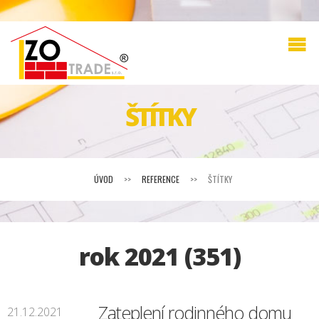
ŠTÍTKY
ÚVOD
>>
REFERENCE
>>
ŠTÍTKY
rok 2021 (351)
Zateplení rodinného domu
21.12.2021