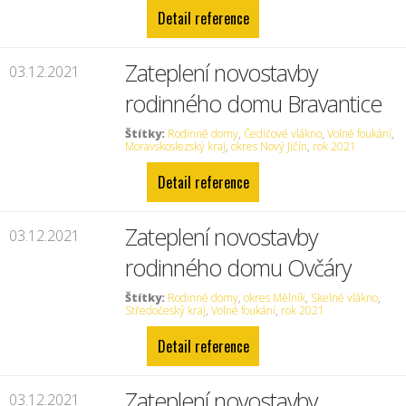
Detail reference
Zateplení novostavby
03.12.2021
rodinného domu Bravantice
Štítky:
Rodinné domy
,
Čedičové vlákno
,
Volné foukání
,
Moravskoslezský kraj
,
okres Nový Jičín
,
rok 2021
Detail reference
Zateplení novostavby
03.12.2021
rodinného domu Ovčáry
Štítky:
Rodinné domy
,
okres Mělník
,
Skelné vlákno
,
Středočeský kraj
,
Volné foukání
,
rok 2021
Detail reference
Zateplení novostavby
03.12.2021