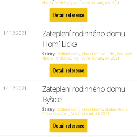
vlákno
,
Pardubický kraj
,
Volné foukání
,
rok 2021
Detail reference
Zateplení rodinného domu
14.12.2021
Horní Lipka
Štítky:
Rodinné domy
,
okres Ústí nad Orlicí
,
Čedičové
vlákno
,
Pardubický kraj
,
Volné foukání
,
rok 2021
Detail reference
Zateplení rodinného domu
14.12.2021
Byšice
Štítky:
Rodinné domy
,
okres Mělník
,
Skelné vlákno
,
Středočeský kraj
,
Volné foukání
,
rok 2021
Detail reference