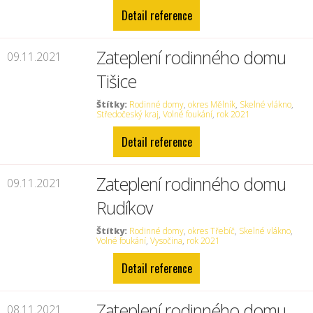
Detail reference
Zateplení rodinného domu
09.11.2021
Tišice
Štítky:
Rodinné domy
,
okres Mělník
,
Skelné vlákno
,
Středočeský kraj
,
Volné foukání
,
rok 2021
Detail reference
Zateplení rodinného domu
09.11.2021
Rudíkov
Štítky:
Rodinné domy
,
okres Třebíč
,
Skelné vlákno
,
Volné foukání
,
Vysočina
,
rok 2021
Detail reference
Zateplení rodinného domu
08.11.2021