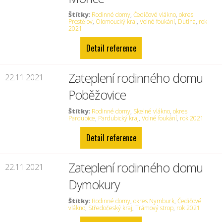
Štítky:
Rodinné domy
,
Čedičové vlákno
,
okres
Prostějov
,
Olomoucký kraj
,
Volné foukání
,
Dutina
,
rok
2021
Detail reference
Zateplení rodinného domu
22.11.2021
Poběžovice
Štítky:
Rodinné domy
,
Skelné vlákno
,
okres
Pardubice
,
Pardubický kraj
,
Volné foukání
,
rok 2021
Detail reference
Zateplení rodinného domu
22.11.2021
Dymokury
Štítky:
Rodinné domy
,
okres Nymburk
,
Čedičové
vlákno
,
Středočeský kraj
,
Trámový strop
,
rok 2021