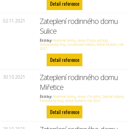
Detail reference
Zateplení rodinného domu
02.11.2021
Sulice
Štítky:
Rodinné domy
,
okres Praha-východ
,
Středočeský kraj
,
Celulózové vlákno
,
Volné foukání
,
rok
2021
Detail reference
Zateplení rodinného domu
30.10.2021
Miřetice
Štítky:
Rodinné domy
,
okres Chrudim
,
Skelné vlákno
,
Pardubický kraj
,
Volné foukání
,
rok 2021
Detail reference