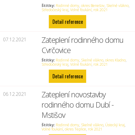
Štítky:
Rodinné domy
,
okres Benešov
,
Skelné vlákno
,
Středočeský kraj
,
Volné foukání
,
rok 2021
Detail reference
Zateplení rodinného domu
07.12.2021
Cvrčovice
Štítky:
Rodinné domy
,
Skelné vlákno
,
okres Kladno
,
Středočeský kraj
,
Volné foukání
,
rok 2021
Detail reference
Zateplení novostavby
06.12.2021
rodinného domu Dubí -
Mstišov
Štítky:
Rodinné domy
,
Skelné vlákno
,
Ústecký kraj
,
Volné foukání
,
okres Teplice
,
rok 2021