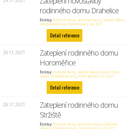
Zateplení novostavby
29.11.2021
rodinného domu Drahelice
Štítky:
Rodinné domy
,
okres Nymburk
,
Skelné vlákno
,
Středočeský kraj
,
Volné foukání
,
rok 2021
Detail reference
Zateplení rodinného domu
26.11.2021
Horoměřice
Štítky:
Rodinné domy
,
Skelné vlákno
,
okres Praha-
západ
,
Středočeský kraj
,
Volné foukání
,
rok 2021
Detail reference
Zateplení rodinného domu
26.11.2021
Stržiště
Štítky:
Rodinné domy
,
okres Nymburk
,
Čedičové
vlákno
,
Středočeský kraj
,
Trámový strop
,
rok 2021