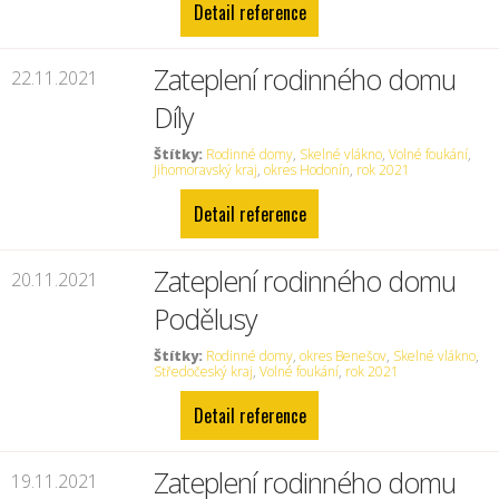
Detail reference
Zateplení rodinného domu
22.11.2021
Díly
Štítky:
Rodinné domy
,
Skelné vlákno
,
Volné foukání
,
Jihomoravský kraj
,
okres Hodonín
,
rok 2021
Detail reference
Zateplení rodinného domu
20.11.2021
Podělusy
Štítky:
Rodinné domy
,
okres Benešov
,
Skelné vlákno
,
Středočeský kraj
,
Volné foukání
,
rok 2021
Detail reference
Zateplení rodinného domu
19.11.2021