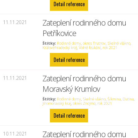
Detail reference
Zateplení rodinného domu
11.11.2021
Petříkovice
Štítky:
Rodinné domy
,
okres Trutnov
,
Skelné vlákno
,
Královéhradecký kraj
,
Volné foukání
,
rok 2021
Detail reference
Zateplení rodinného domu
11.11.2021
Moravský Krumlov
Štítky:
Rodinné domy
,
Skelné vlákno
,
Šikmina
,
Dutina
,
Jihomoravský kraj
,
okres Znojmo
,
rok 2021
Detail reference
Zateplení rodinného domu
10.11.2021