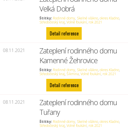
Velká Dobrá
Štítky:
Rodinné domy
,
Skelné vlákno
,
okres Kladno
,
Středočeský kraj
,
Volné foukání
,
rok 2021
Detail reference
Zateplení rodinného domu
08.11.2021
Kamenné Žehrovice
Štítky:
Rodinné domy
,
Skelné vlákno
,
okres Kladno
,
Středočeský kraj
,
Šikmina
,
Volné foukání
,
rok 2021
Detail reference
Zateplení rodinného domu
08.11.2021
Tuřany
Štítky:
Rodinné domy
,
Skelné vlákno
,
okres Kladno
,
Středočeský kraj
,
Volné foukání
,
rok 2021