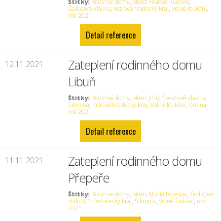
Štítky:
Rodinné domy
,
okres Hradec Králové
,
Čedičové vlákno
,
Královéhradecký kraj
,
Volné foukání
,
rok 2021
Detail reference
Zateplení rodinného domu
12.11.2021
Libuň
Štítky:
Rodinné domy
,
okres Jičín
,
Čedičové vlákno
,
Šikmina
,
Královéhradecký kraj
,
Volné foukání
,
Dutina
,
rok 2021
Detail reference
Zateplení rodinného domu
11.11.2021
Přepeře
Štítky:
Rodinné domy
,
okres Mladá Boleslav
,
Čedičové
vlákno
,
Středočeský kraj
,
Šikmina
,
Volné foukání
,
rok
2021