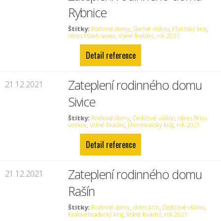
Rybnice
Štítky:
Rodinné domy
,
Skelné vlákno
,
Plzeňský kraj
,
okres Plzeň-sever
,
Volné foukání
,
rok 2021
Detail reference
Zateplení rodinného domu
21.12.2021
Sivice
Štítky:
Rodinné domy
,
Čedičové vlákno
,
okres Brno-
venkov
,
Volné foukání
,
Jihomoravský kraj
,
rok 2021
Detail reference
Zateplení rodinného domu
21.12.2021
Rašín
Štítky:
Rodinné domy
,
okres Jičín
,
Čedičové vlákno
,
Královéhradecký kraj
,
Volné foukání
,
rok 2021