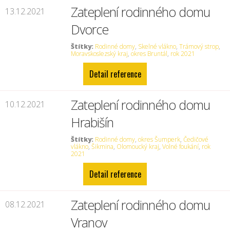
Zateplení rodinného domu
13.12.2021
Dvorce
Štítky:
Rodinné domy
,
Skelné vlákno
,
Trámový strop
,
Moravskoslezský kraj
,
okres Bruntál
,
rok 2021
Detail reference
Zateplení rodinného domu
10.12.2021
Hrabišín
Štítky:
Rodinné domy
,
okres Šumperk
,
Čedičové
vlákno
,
Šikmina
,
Olomoucký kraj
,
Volné foukání
,
rok
2021
Detail reference
Zateplení rodinného domu
08.12.2021
Vranov