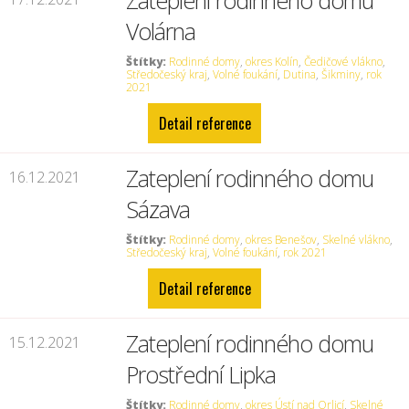
Zateplení rodinného domu
Volárna
Štítky:
Rodinné domy
,
okres Kolín
,
Čedičové vlákno
,
Středočeský kraj
,
Volné foukání
,
Dutina
,
Šikminy
,
rok
2021
Detail reference
Zateplení rodinného domu
16.12.2021
Sázava
Štítky:
Rodinné domy
,
okres Benešov
,
Skelné vlákno
,
Středočeský kraj
,
Volné foukání
,
rok 2021
Detail reference
Zateplení rodinného domu
15.12.2021
Prostřední Lipka
Štítky:
Rodinné domy
,
okres Ústí nad Orlicí
,
Skelné