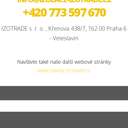
+420 773 597 670
IZOTRADE s. r. o. , Křenova 438/7, 162 00 Praha 6
- Veleslavín
Navštivte také naše další webové stránky
www.stavby-izotrade.cz