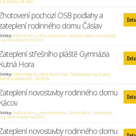
kraj
,
Dutina
,
rok 2021
Zhotovení pochozí OSB podlahy a
Deta
zateplení rodinného domu Čáslav
Štítky:
Rodinné domy
,
okres Kutná Hora
,
Čedičové vlákno
,
Středočeský
kraj
,
Volné foukání
,
rok 2021
Zateplení střešního pláště Gymnázia
Deta
Kutná Hora
Štítky:
Obecní objekty
,
okres Kutná Hora
,
Středočeský kraj
,
Dutina
,
Kuličkový polystyrén
,
rok 2020
Zateplení novostavby rodinného domu
Deta
Kácov
Štítky:
Rodinné domy
,
okres Kutná Hora
,
Skelné vlákno
,
Středočeský
kraj
,
Volné foukání
,
rok 2019
Zateplení novostavby rodinného domu
Deta