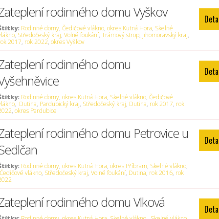
Zateplení rodinného domu Vyškov
Deta
Štítky:
Rodinné domy
,
Čedičové vlákno
,
okres Kutná Hora
,
Skelné
vlákno
,
Středočeský kraj
,
Volné foukání
,
Trámový strop
,
Jihomoravský kraj
,
rok 2017
,
rok 2022
,
okres Vyškov
Zateplení rodinného domu
Deta
Vyšehněvice
Štítky:
Rodinné domy
,
okres Kutná Hora
,
Skelné vlákno
,
Čedičové
vlákno
,
Dutina
,
Pardubický kraj
,
Středočeský kraj
,
Dutina
,
rok 2017
,
rok
2022
,
okres Pardubice
Zateplení rodinného domu Petrovice u
Deta
Sedlčan
Štítky:
Rodinné domy
,
okres Kutná Hora
,
okres Příbram
,
Skelné vlákno
,
Čedičové vlákno
,
Středočeský kraj
,
Volné foukání
,
Dutina
,
rok 2016
,
rok
2022
Zateplení rodinného domu Vlková
Deta
Štítky:
Rodinné domy
,
okres Kutná Hora
,
Skelné vlákno
,
Skelné vlákno
,