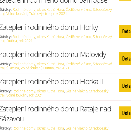
Štítky:
Rodinné domy
,
okres Kutná Hora
,
Čedičové vlákno
,
Středočeský
kraj
,
Volné foukání
,
Trámový strop
,
rok 2021
Zateplení rodinného domu Horky
Deta
Štítky:
Rodinné domy
,
okres Kutná Hora
,
Čedičové vlákno
,
Středočeský
kraj
,
Dutina
,
rok 2021
Zateplení rodinného domu Malovidy
Deta
Štítky:
Rodinné domy
,
okres Kutná Hora
,
Čedičové vlákno
,
Středočeský
kraj
,
Šikmina
,
Volné foukání
,
Dutina
,
rok 2021
Zateplení rodinného domu Horka II
Deta
Štítky:
Rodinné domy
,
okres Kutná Hora
,
Skelné vlákno
,
Středočeský
kraj
,
Volné foukání
,
rok 2021
Zateplení rodinného domu Rataje nad
Deta
Sázavou
Štítky:
Rodinné domy
,
okres Kutná Hora
,
Skelné vlákno
,
Středočeský