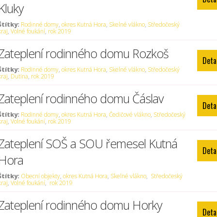
Kluky
Štítky:
Rodinné domy
,
okres Kutná Hora
,
Skelné vlákno
,
Středočeský
kraj
,
Volné foukání
,
rok 2019
Zateplení rodinného domu Rozkoš
Deta
Štítky:
Rodinné domy
,
okres Kutná Hora
,
Skelné vlákno
,
Středočeský
kraj
,
Dutina
,
rok 2019
Zateplení rodinného domu Čáslav
Deta
Štítky:
Rodinné domy
,
okres Kutná Hora
,
Čedičové vlákno
,
Středočeský
kraj
,
Volné foukání
,
rok 2019
Zateplení SOŠ a SOU řemesel Kutná
Deta
Hora
Štítky:
Obecní objekty
,
okres Kutná Hora
,
Skelné vlákno
,
Středočeský
kraj
,
Volné foukání
,
rok 2019
Zateplení rodinného domu Horky
Deta