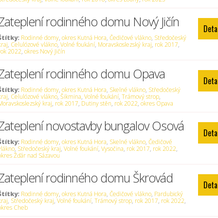
Zateplení rodinného domu Nový Jičín
Deta
Štítky:
Rodinné domy
,
okres Kutná Hora
,
Čedičové vlákno
,
Středočeský
kraj
,
Celulózové vlákno
,
Volné foukání
,
Moravskoslezský kraj
,
rok 2017
,
rok 2022
,
okres Nový Jičín
Zateplení rodinného domu Opava
Deta
Štítky:
Rodinné domy
,
okres Kutná Hora
,
Skelné vlákno
,
Středočeský
kraj
,
Celulózové vlákno
,
Šikmina
,
Volné foukání
,
Trámový strop
,
Moravskoslezský kraj
,
rok 2017
,
Dutiny stěn
,
rok 2022
,
okres Opava
Zateplení novostavby bungalov Osová
Deta
Štítky:
Rodinné domy
,
okres Kutná Hora
,
Skelné vlákno
,
Čedičové
vlákno
,
Středočeský kraj
,
Volné foukání
,
Vysočina
,
rok 2017
,
rok 2022
,
okres Žďár nad Sázavou
Zateplení rodinného domu Škrovád
Deta
Štítky:
Rodinné domy
,
okres Kutná Hora
,
Čedičové vlákno
,
Pardubický
kraj
,
Středočeský kraj
,
Volné foukání
,
Trámový strop
,
rok 2017
,
rok 2022
,
okres Cheb