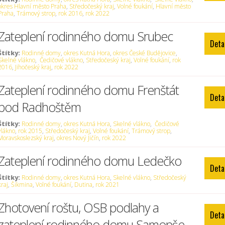
okres Hlavní město Praha
,
Středočeský kraj
,
Volné foukání
,
Hlavní město
Praha
,
Trámový strop
,
rok 2016
,
rok 2022
Zateplení rodinného domu Srubec
Deta
Štítky:
Rodinné domy
,
okres Kutná Hora
,
okres České Budějovice
,
Skelné vlákno
,
Čedičové vlákno
,
Středočeský kraj
,
Volné foukání
,
rok
2016
,
Jihočeský kraj
,
rok 2022
Zateplení rodinného domu Frenštát
Deta
pod Radhoštěm
Štítky:
Rodinné domy
,
okres Kutná Hora
,
Skelné vlákno
,
Čedičové
vlákno
,
rok 2015
,
Středočeský kraj
,
Volné foukání
,
Trámový strop
,
Moravskoslezský kraj
,
okres Nový Jičín
,
rok 2022
Zateplení rodinného domu Ledečko
Deta
Štítky:
Rodinné domy
,
okres Kutná Hora
,
Skelné vlákno
,
Středočeský
kraj
,
Šikmina
,
Volné foukání
,
Dutina
,
rok 2021
Zhotovení roštu, OSB podlahy a
Deta
zateplení rodinného domu Samopše