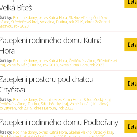
Deta
Velká Bíteš
Štítky:
Rodinné domy
,
okres Kutná Hora
,
Skelné vlákno
,
Čedičové
vlákno
,
Středočeský kraj
,
Vysočina
,
Dutina
,
rok 2019
,
okres Žďár nad
Sázavou
,
rok 2023
Zateplení rodinného domu Kutná
Deta
Hora
Štítky:
Rodinné domy
,
okres Kutná Hora
,
Čedičové vlákno
,
Středočeský
kraj
,
Volné foukání
,
Dutina
,
rok 2018
,
okres Kutná Hora
,
rok 2023
Zateplení prostoru pod chatou
Deta
Chyňava
Štítky:
Rodinné domy
,
Ostatní
,
okres Kutná Hora
,
Středočeský kraj
,
Čedičové vlákno
,
Dutina
,
Středočeský kraj
,
Volné foukání
,
Kuličkový
polystyrén
,
rok 2019
,
okres Beroun
,
rok 2023
Zateplení rodinného domu Podbořany
Deta
Štítky:
Rodinné domy
,
okres Kutná Hora
,
Skelné vlákno
,
Ústecký kraj
,
Středočeský kraj
,
Volné foukání
,
rok 2018
,
okres Louny
,
rok 2023