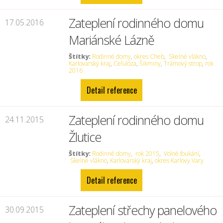
Zateplení rodinného domu
17.05.2016
Mariánské Lázně
Štítky:
Rodinné domy
,
okres Cheb
,
Skelné vlákno
,
Karlovarský kraj
,
Celulóza
,
Šikminy
,
Trámový strop
,
rok
2016
Detail reference
Zateplení rodinného domu
24.11.2015
Žlutice
Štítky:
Rodinné domy
,
rok 2015
,
Volné foukání
,
Skelné vlákno
,
Karlovarský kraj
,
okres Karlovy Vary
Detail reference
Zateplení střechy panelového
30.09.2015