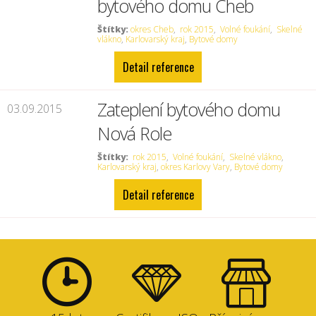
bytového domu Cheb
Štítky:
okres Cheb
,
rok 2015
,
Volné foukání
,
Skelné
vlákno
,
Karlovarský kraj
,
Bytové domy
Detail reference
Zateplení bytového domu
03.09.2015
Nová Role
Štítky:
rok 2015
,
Volné foukání
,
Skelné vlákno
,
Karlovarský kraj
,
okres Karlovy Vary
,
Bytové domy
Detail reference