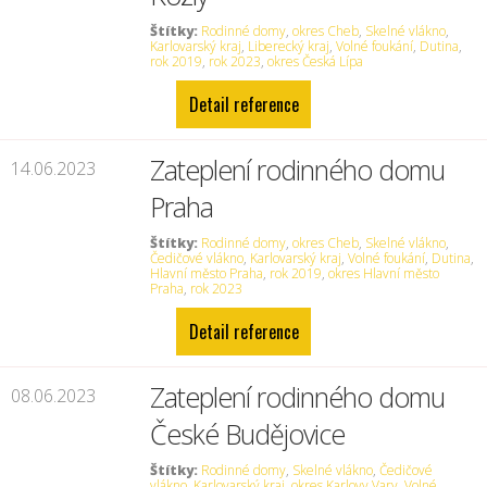
Štítky:
Rodinné domy
,
okres Cheb
,
Skelné vlákno
,
Karlovarský kraj
,
Liberecký kraj
,
Volné foukání
,
Dutina
,
rok 2019
,
rok 2023
,
okres Česká Lípa
Detail reference
Zateplení rodinného domu
14.06.2023
Praha
Štítky:
Rodinné domy
,
okres Cheb
,
Skelné vlákno
,
Čedičové vlákno
,
Karlovarský kraj
,
Volné foukání
,
Dutina
,
Hlavní město Praha
,
rok 2019
,
okres Hlavní město
Praha
,
rok 2023
Detail reference
Zateplení rodinného domu
08.06.2023
České Budějovice
Štítky:
Rodinné domy
,
Skelné vlákno
,
Čedičové
vlákno
,
Karlovarský kraj
,
okres Karlovy Vary
,
Volné