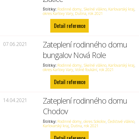
Štítky:
Rodinné domy
,
Skelné vlákno
,
Karlovarský kraj
,
okres Karlovy Vary
,
Dutina
,
rok 2021
Detail reference
Zateplení rodinného domu
07.06.2021
bungalov Nová Role
Štítky:
Rodinné domy
,
Skelné vlákno
,
Karlovarský kraj
,
okres Karlovy Vary
,
Volné foukání
,
rok 2021
Detail reference
Zateplení rodinného domu
14.04.2021
Chodov
Štítky:
Rodinné domy
,
okres Sokolov
,
Čedičové vlákno
,
Karlovarský kraj
,
Dutina
,
rok 2021
Detail reference