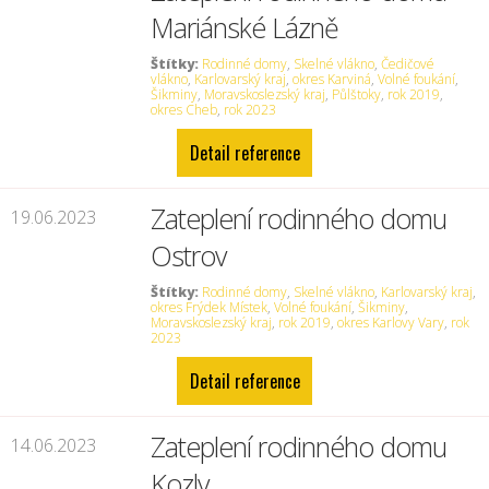
Mariánské Lázně
Štítky:
Rodinné domy
,
Skelné vlákno
,
Čedičové
vlákno
,
Karlovarský kraj
,
okres Karviná
,
Volné foukání
,
Šikminy
,
Moravskoslezský kraj
,
Půlštoky
,
rok 2019
,
okres Cheb
,
rok 2023
Detail reference
Zateplení rodinného domu
19.06.2023
Ostrov
Štítky:
Rodinné domy
,
Skelné vlákno
,
Karlovarský kraj
,
okres Frýdek Místek
,
Volné foukání
,
Šikminy
,
Moravskoslezský kraj
,
rok 2019
,
okres Karlovy Vary
,
rok
2023
Detail reference
Zateplení rodinného domu
14.06.2023
Kozly