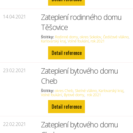
Zateplení rodinného domu
14.04.2021
Těšovice
Štítky:
Rodinné domy
,
okres Sokolov
,
Čedičové vlákno
,
Karlovarský kraj
,
Volné foukání
,
rok 2021
Detail reference
Zateplení bytového domu
23.02.2021
Cheb
Štítky:
okres Cheb
,
Skelné vlákno
,
Karlovarský kraj
,
Volné foukání
,
Bytové domy
,
rok 2021
Detail reference
Zateplení bytového domu
22.02.2021