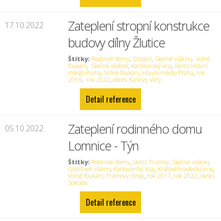
Zateplení stropní konstrukce
17.10.2022
budovy dílny Žlutice
Štítky:
Rodinné domy
,
Ostatní
,
Skelné vlákno
,
Volné
foukání
,
Skelné vlákno
,
Karlovarský kraj
,
okres Hlavní
město Praha
,
Volné foukání
,
Hlavní město Praha
,
rok
2016
,
rok 2022
,
okres Karlovy Vary
Detail reference
Zateplení rodinného domu
05.10.2022
Lomnice - Týn
Štítky:
Rodinné domy
,
okres Trutnov
,
Skelné vlákno
,
Čedičové vlákno
,
Karlovarský kraj
,
Královéhradecký kraj
,
Volné foukání
,
Trámový strop
,
rok 2017
,
rok 2022
,
okres
Sokolov
Detail reference