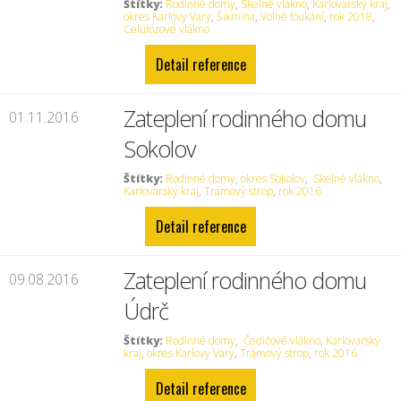
Štítky:
Rodinné domy
,
Skelné vlákno
,
Karlovarský kraj
,
okres Karlovy Vary
,
Šikmina
,
Volné foukání
,
rok 2018
,
Celulózové vlákno
Detail reference
Zateplení rodinného domu
01.11.2016
Sokolov
Štítky:
Rodinné domy
,
okres Sokolov
,
Skelné vlákno
,
Karlovarský kraj
,
Trámový strop
,
rok 2016
Detail reference
Zateplení rodinného domu
09.08.2016
Údrč
Štítky:
Rodinné domy
,
Čedičové vlákno
,
Karlovarský
kraj
,
okres Karlovy Vary
,
Trámový strop
,
rok 2016
Detail reference