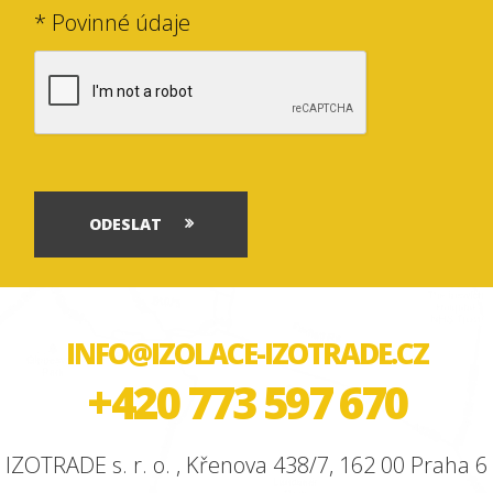
* Povinné údaje
ODESLAT
INFO@IZOLACE-IZOTRADE.CZ
+420 773 597 670
IZOTRADE s. r. o. , Křenova 438/7, 162 00 Praha 6