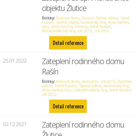
objektu Žlutice
Štítky:
Rodinné domy
,
Ostatní
,
Skelné vlákno
,
Volné
foukání
,
Skelné vlákno
,
Karlovarský kraj
,
okres Karlovy
Vary
,
okres Karviná
,
Šikmina
,
Volné foukání
,
Moravskoslezský kraj
,
rok 2016
,
rok 2022
Detail reference
Zateplení rodinného domu
25.01.2022
Rašín
Štítky:
Rodinné domy
,
okres Jičín
,
rok 2015
,
Čedičové
vlákno
,
Volné foukání
,
Skelné vlákno
,
Karlovarský kraj
,
okres Karlovy Vary
,
Královéhradecký kraj
,
Volné foukání
,
rok 2022
Detail reference
Zateplení rodinného domu
02.12.2021
Žlutice