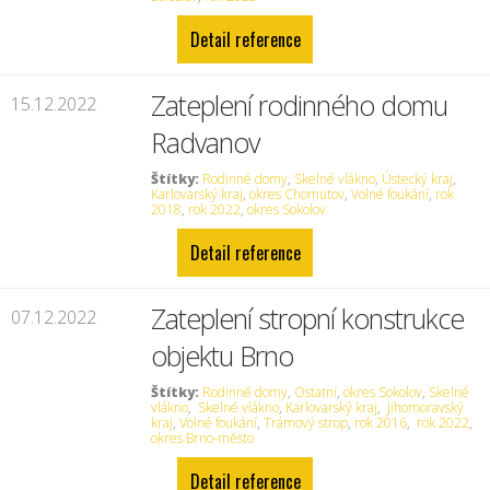
Detail reference
Zateplení rodinného domu
15.12.2022
Radvanov
Štítky:
Rodinné domy
,
Skelné vlákno
,
Ústecký kraj
,
Karlovarský kraj
,
okres Chomutov
,
Volné foukání
,
rok
2018
,
rok 2022
,
okres Sokolov
Detail reference
Zateplení stropní konstrukce
07.12.2022
objektu Brno
Štítky:
Rodinné domy
,
Ostatní
,
okres Sokolov
,
Skelné
vlákno
,
Skelné vlákno
,
Karlovarský kraj
,
Jihomoravský
kraj
,
Volné foukání
,
Trámový strop
,
rok 2016
,
rok 2022
,
okres Brno-město
Detail reference