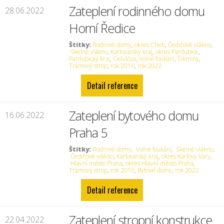
Zateplení rodinného domu
28.06.2022
Horní Ředice
Štítky:
Rodinné domy
,
okres Cheb
,
Čedičové vlákno
,
Skelné vlákno
,
Karlovarský kraj
,
okres Pardubice
,
Pardubický kraj
,
Celulóza
,
Volné foukání
,
Šikminy
,
Trámový strop
,
rok 2016
,
rok 2022
Detail reference
Zateplení bytového domu
16.06.2022
Praha 5
Štítky:
Rodinné domy
,
Volné foukání
,
Skelné vlákno
,
Čedičové vlákno
,
Karlovarský kraj
,
okres Karlovy Vary
,
Hlavní město Praha
,
okres Hlavní město Praha
,
Trámový strop
,
rok 2016
,
Bytové domy
,
rok 2022
Detail reference
Zateplení stropní konstrukce
22.04.2022