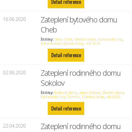
Detail reference
Zateplení bytového domu
16.06.2020
Cheb
Štítky:
okres Cheb
,
Skelné vlákno
,
Karlovarský kraj
,
Volné foukání
,
Bytové domy
,
rok 2020
Detail reference
Zateplení rodinného domu
02.06.2020
Sokolov
Štítky:
Rodinné domy
,
okres Sokolov
,
Skelné vlákno
,
Karlovarský kraj
,
Šikmina
,
Trámový strop
,
rok 2020
Detail reference
Zateplení rodinného domu
22.04.2020