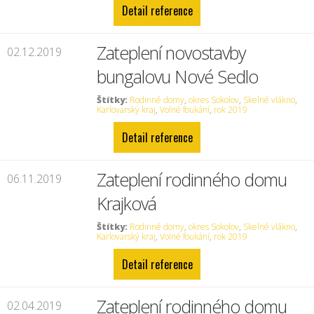
Detail reference
Zateplení novostavby
02.12.2019
bungalovu Nové Sedlo
Štítky:
Rodinné domy
,
okres Sokolov
,
Skelné vlákno
,
Karlovarský kraj
,
Volné foukání
,
rok 2019
Detail reference
Zateplení rodinného domu
06.11.2019
Krajková
Štítky:
Rodinné domy
,
okres Sokolov
,
Skelné vlákno
,
Karlovarský kraj
,
Volné foukání
,
rok 2019
Detail reference
Zateplení rodinného domu
02.04.2019