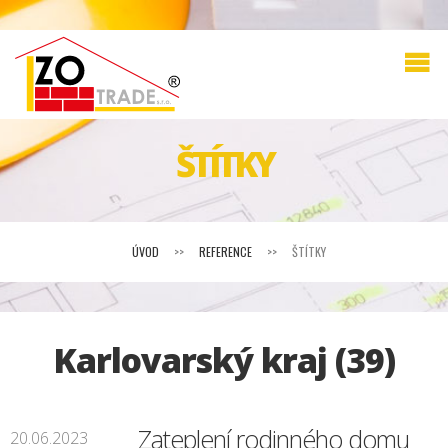
ŠTÍTKY
ÚVOD
>>
REFERENCE
>>
ŠTÍTKY
Karlovarský kraj (39)
Zateplení rodinného domu
20.06.2023