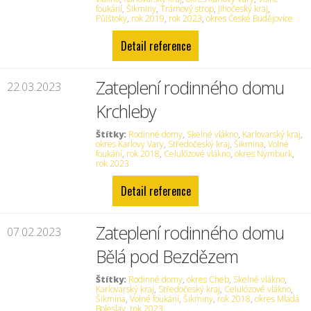
foukání
,
Šikminy
,
Trámový strop
,
Jihočeský kraj
,
Půlštoky
,
rok 2019
,
rok 2023
,
okres České Budějovice
Detail reference
Zateplení rodinného domu
22.03.2023
Krchleby
Štítky:
Rodinné domy
,
Skelné vlákno
,
Karlovarský kraj
,
okres Karlovy Vary
,
Středočeský kraj
,
Šikmina
,
Volné
foukání
,
rok 2018
,
Celulózové vlákno
,
okres Nymburk
,
rok 2023
Detail reference
Zateplení rodinného domu
07.02.2023
Bělá pod Bezdězem
Štítky:
Rodinné domy
,
okres Cheb
,
Skelné vlákno
,
Karlovarský kraj
,
Středočeský kraj
,
Celulózové vlákno
,
Šikmina
,
Volné foukání
,
Šikminy
,
rok 2018
,
okres Mladá
Boleslav
,
rok 2023