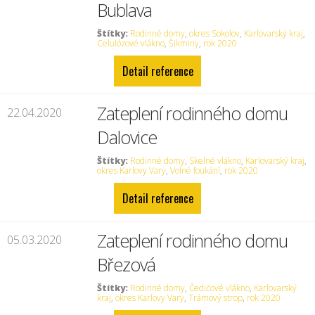
Bublava
Štítky:
Rodinné domy
,
okres Sokolov
,
Karlovarský kraj
,
Celulózové vlákno
,
Šikminy
,
rok 2020
Detail reference
Zateplení rodinného domu
22.04.2020
Dalovice
Štítky:
Rodinné domy
,
Skelné vlákno
,
Karlovarský kraj
,
okres Karlovy Vary
,
Volné foukání
,
rok 2020
Detail reference
Zateplení rodinného domu
05.03.2020
Březová
Štítky:
Rodinné domy
,
Čedičové vlákno
,
Karlovarský
kraj
,
okres Karlovy Vary
,
Trámový strop
,
rok 2020