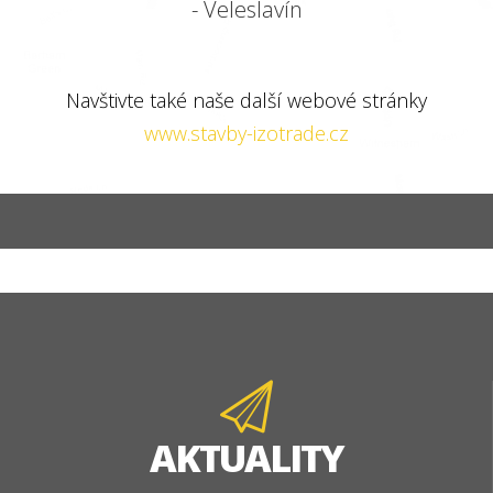
- Veleslavín
Navštivte také naše další webové stránky
www.stavby-izotrade.cz
AKTUALITY