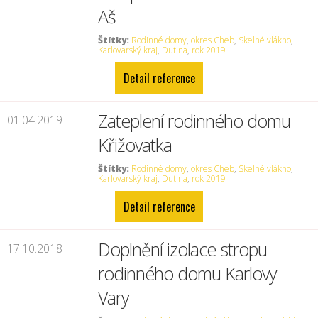
Aš
Štítky:
Rodinné domy
,
okres Cheb
,
Skelné vlákno
,
Karlovarský kraj
,
Dutina
,
rok 2019
Detail reference
Zateplení rodinného domu
01.04.2019
Křižovatka
Štítky:
Rodinné domy
,
okres Cheb
,
Skelné vlákno
,
Karlovarský kraj
,
Dutina
,
rok 2019
Detail reference
Doplnění izolace stropu
17.10.2018
rodinného domu Karlovy
Vary