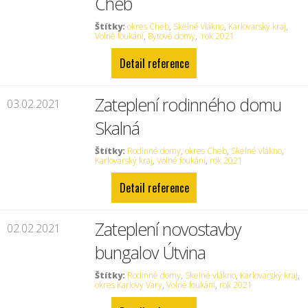
Cheb
Štítky:
okres Cheb
,
Skelné vlákno
,
Karlovarský kraj
,
Volné foukání
,
Bytové domy
,
rok 2021
Detail reference
Zateplení rodinného domu
03.02.2021
Skalná
Štítky:
Rodinné domy
,
okres Cheb
,
Skelné vlákno
,
Karlovarský kraj
,
Volné foukání
,
rok 2021
Detail reference
Zateplení novostavby
02.02.2021
bungalov Útvina
Štítky:
Rodinné domy
,
Skelné vlákno
,
Karlovarský kraj
,
okres Karlovy Vary
,
Volné foukání
,
rok 2021