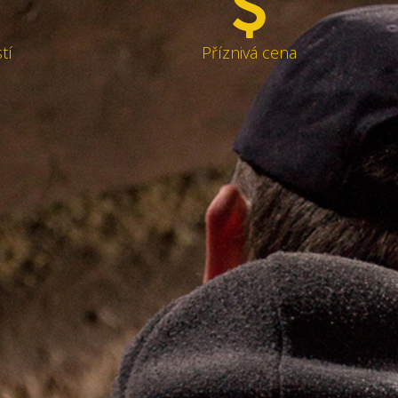
tí
Příznivá cena