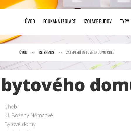
ÚVOD
FOUKANÁ IZOLACE
IZOLACE BUDOV
TYPY
ÚVOD
>>
REFERENCE
>>
ZATEPLENÍ BYTOVÉHO DOMU CHEB
í bytového dom
Cheb
ul. Boženy Němcové
Bytové domy