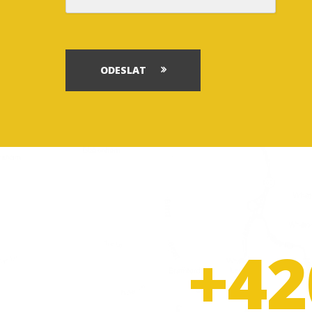
ODESLAT
+42