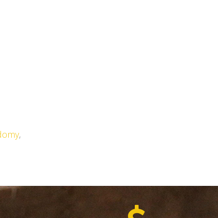
 domy
,