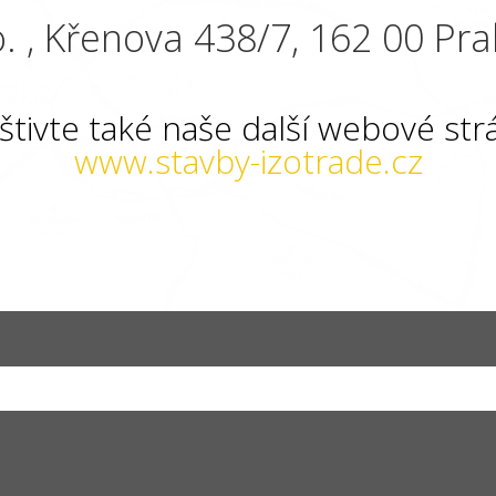
. , Křenova 438/7, 162 00 Pra
štivte také naše další webové str
www.stavby-izotrade.cz