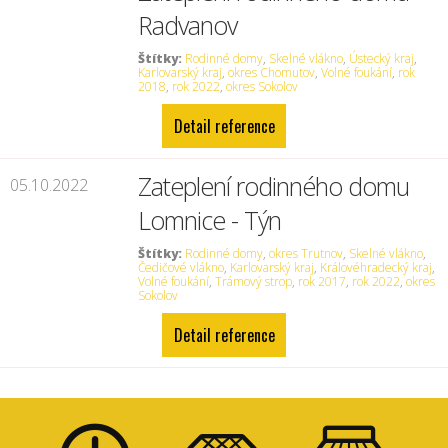
Radvanov
Štítky:
Rodinné domy
,
Skelné vlákno
,
Ústecký kraj
,
Karlovarský kraj
,
okres Chomutov
,
Volné foukání
,
rok
2018
,
rok 2022
,
okres Sokolov
Detail reference
Zateplení rodinného domu
05.10.2022
Lomnice - Týn
Štítky:
Rodinné domy
,
okres Trutnov
,
Skelné vlákno
,
Čedičové vlákno
,
Karlovarský kraj
,
Královéhradecký kraj
,
Volné foukání
,
Trámový strop
,
rok 2017
,
rok 2022
,
okres
Sokolov
Detail reference