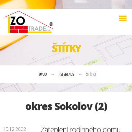
ŠTÍTKY
ÚVOD
>>
REFERENCE
>>
ŠTÍTKY
okres Sokolov (2)
Zateplení rodinného domu
15.12.2022