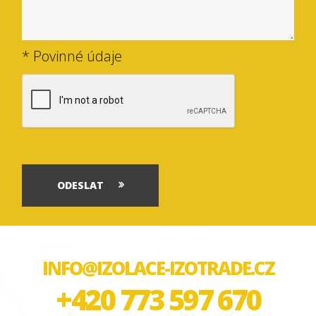
* Povinné údaje
ODESLAT
INFO@IZOLACE-IZOTRADE.CZ
+420 773 597 670