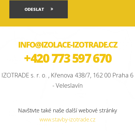
ODESLAT
INFO@IZOLACE-IZOTRADE.CZ
+420 773 597 670
IZOTRADE s. r. o. , Křenova 438/7, 162 00 Praha 6
- Veleslavín
Navštivte také naše další webové stránky
www.stavby-izotrade.cz