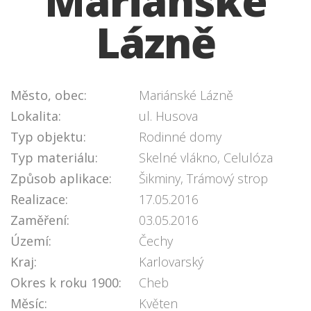
Mariánské
Lázně
Město, obec:
Mariánské Lázně
Lokalita:
ul. Husova
Typ objektu:
Rodinné domy
Typ materiálu:
Skelné vlákno, Celulóza
Způsob aplikace:
Šikminy, Trámový strop
Realizace:
17.05.2016
Zaměření:
03.05.2016
Území:
Čechy
Kraj:
Karlovarský
Okres k roku 1900:
Cheb
Měsíc:
Květen