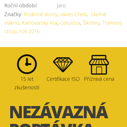
Roční období:
Jaro
Značky:
Rodinné domy
,
okres Cheb
,
Skelné
vlákno
,
Karlovarský kraj
,
Celulóza
,
Šikminy
,
Trámový
strop
,
rok 2016
15 let
Certifikace ISO
Příznivá cena
zkušeností
NEZÁVAZNÁ