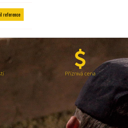
il reference
tí
Příznivá cena