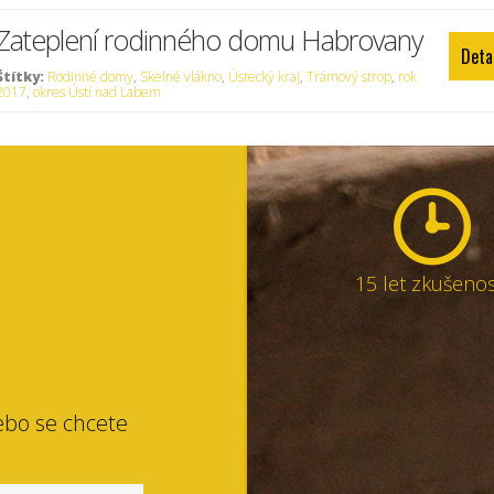
Zateplení rodinného domu Habrovany
Deta
Štítky:
Rodinné domy
,
Skelné vlákno
,
Ústecký kraj
,
Trámový strop
,
rok
2017
,
okres Ústí nad Labem
15 let zkušenos
ebo se chcete