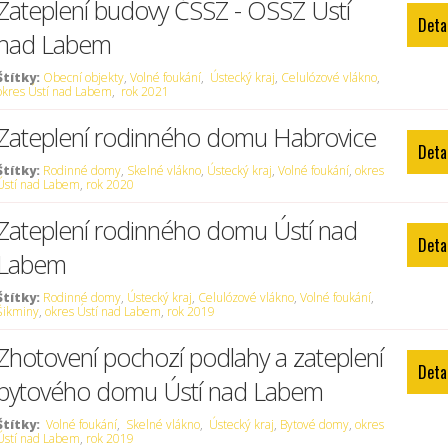
Zateplení budovy ČSSZ - OSSZ Ústí
Deta
nad Labem
Štítky:
Obecní objekty
,
Volné foukání
,
Ústecký kraj
,
Celulózové vlákno
,
okres Ústí nad Labem
,
rok 2021
Zateplení rodinného domu Habrovice
Deta
Štítky:
Rodinné domy
,
Skelné vlákno
,
Ústecký kraj
,
Volné foukání
,
okres
Ústí nad Labem
,
rok 2020
Zateplení rodinného domu Ústí nad
Deta
Labem
Štítky:
Rodinné domy
,
Ústecký kraj
,
Celulózové vlákno
,
Volné foukání
,
Šikminy
,
okres Ústí nad Labem
,
rok 2019
Zhotovení pochozí podlahy a zateplení
Deta
bytového domu Ústí nad Labem
Štítky:
Volné foukání
,
Skelné vlákno
,
Ústecký kraj
,
Bytové domy
,
okres
Ústí nad Labem
,
rok 2019