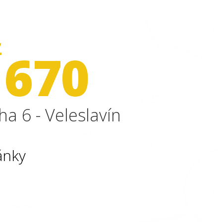
Z
 670
ha 6 - Veleslavín
ánky