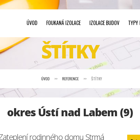
ÚVOD
FOUKANÁ IZOLACE
IZOLACE BUDOV
TYPY
ŠTÍTKY
ÚVOD
>>
REFERENCE
>>
ŠTÍTKY
okres Ústí nad Labem (9)
Zateplení rodinného domu Strmá