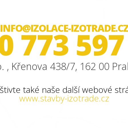
INFO@IZOLACE-IZOTRADE.C
0 773 597
. , Křenova 438/7, 162 00 Pra
štivte také naše další webové str
www.stavby-izotrade.cz