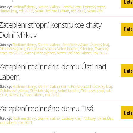
Deta
Štítky:
Rodinné domy
,
Skelné vlákno
,
Ústecký kraj
,
Trámový strop
,
Zlínský kraj
,
rok 2017
,
okres Ústí nad Labem
,
rok 2022
,
okres Zlín
Zateplení stropní konstrukce chaty
Deta
Dolní Mírkov
Štítky:
Rodinné domy
,
Skelné vlákno
,
Čedičové vlákno
,
Ústecký kraj
,
Středočeský kraj
,
Celulózové vlákno
,
Volné foukání
,
Šikminy
,
Trámový
strop
,
rok 2016
,
okres Praha východ
,
okres Ústí nad Labem
,
rok 2022
Zateplení rodinného domu Ústí nad
Deta
Labem
Štítky:
Rodinné domy
,
Skelné vlákno
,
okres Praha-západ
,
Ústecký kraj
,
Celulózové vlákno
,
Středočeský kraj
,
Volné foukání
,
Trámový strop
,
rok
2016
,
okres Ústí nad Labem
,
rok 2022
Zateplení rodinného domu Tisá
Deta
Štítky:
Rodinné domy
,
Skelné vlákno
,
Ústecký kraj
,
Půlštoky
,
okres Ústí
nad Labem
,
rok 2021