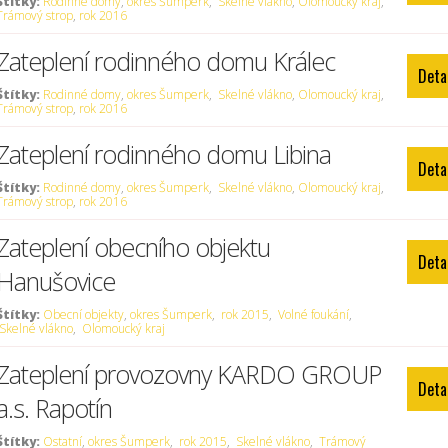
Štítky:
Rodinné domy
,
okres Šumperk
,
Skelné vlákno
,
Olomoucký kraj
,
Trámový strop
,
rok 2016
Zateplení rodinného domu Králec
Deta
Štítky:
Rodinné domy
,
okres Šumperk
,
Skelné vlákno
,
Olomoucký kraj
,
Trámový strop
,
rok 2016
Zateplení rodinného domu Libina
Deta
Štítky:
Rodinné domy
,
okres Šumperk
,
Skelné vlákno
,
Olomoucký kraj
,
Trámový strop
,
rok 2016
Zateplení obecního objektu
Deta
Hanušovice
Štítky:
Obecní objekty
,
okres Šumperk
,
rok 2015
,
Volné foukání
,
Skelné vlákno
,
Olomoucký kraj
Zateplení provozovny KARDO GROUP
Deta
a.s. Rapotín
Štítky:
Ostatní
,
okres Šumperk
,
rok 2015
,
Skelné vlákno
,
Trámový