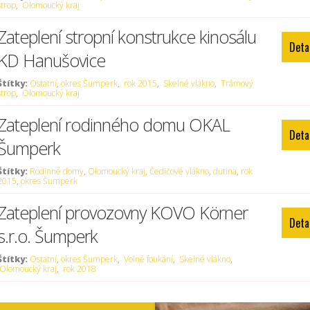
strop
,
Olomoucký kraj
Zateplení stropní konstrukce kinosálu
Deta
KD Hanušovice
Štítky:
Ostatní
,
okres Šumperk
,
rok 2015
,
Skelné vlákno
,
Trámový
strop
,
Olomoucký kraj
Zateplení rodinného domu OKAL
Deta
Šumperk
Štítky:
Rodinné domy
,
Olomoucký kraj
,
Čedičové vlákno
,
dutina
,
rok
2015
,
okres Šumperk
Zateplení provozovny KOVO Körner
Deta
s.r.o. Šumperk
Štítky:
Ostatní
,
okres Šumperk
,
Volné foukání
,
Skelné vlákno
,
Olomoucký kraj
,
rok 2018