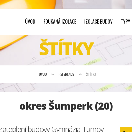
ÚVOD
FOUKANÁ IZOLACE
IZOLACE BUDOV
TYPY
ŠTÍTKY
ÚVOD
>>
REFERENCE
>>
ŠTÍTKY
okres Šumperk (20)
Zateplení budovy Gymnázia Turnov