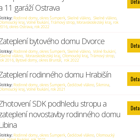
Deta
a 11 garáží Ostrava
Štítky:
Rodinné domy
,
okres Šumperk
,
Skelné vlákno
,
Skelné vlákno
,
Olomoucký kraj
,
Volné foukání
,
Trámový strop
,
Moravskoslezský kraj
,
rok
2016
,
okres Ostrava
,
rok 2022
Zateplení bytového domu Dvorce
Deta
Štítky:
Rodinné domy
,
okres Šumperk
,
Skelné vlákno
,
Volné foukání
,
Skelné vlákno
,
Moravskoslezský kraj
,
Olomoucký kraj
,
Trámový strop
,
rok 2016
,
Bytové domy
,
okres Bruntál
,
rok 2022
Zateplení rodinného domu Hrabišín
Deta
Štítky:
Rodinné domy
,
okres Šumperk
,
Čedičové vlákno
,
Šikmina
,
Olomoucký kraj
,
Volné foukání
,
rok 2021
Zhotovení SDK podhledu stropu a
Deta
zateplení novostavby rodinného domu
Libina
Štítky:
Rodinné domy
,
okres Šumperk
,
Čedičové vlákno
,
Olomoucký
kraj
,
Volné foukání
,
rok 2021