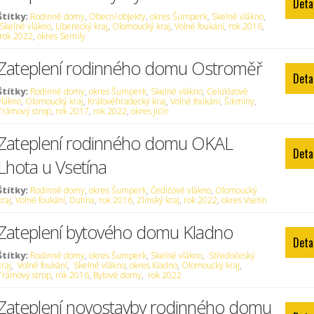
Deta
Štítky:
Rodinné domy
,
Obecní objekty
,
okres Šumperk
,
Skelné vlákno
,
Skelné vlákno
,
Liberecký kraj
,
Olomoucký kraj
,
Volné foukání
,
rok 2016
,
rok 2022
,
okres Semily
Zateplení rodinného domu Ostroměř
Deta
Štítky:
Rodinné domy
,
okres Šumperk
,
Skelné vlákno
,
Celulózové
vlákno
,
Olomoucký kraj
,
Královéhradecký kraj
,
Volné foukání
,
Šikminy
,
Trámový strop
,
rok 2017
,
rok 2022
,
okres Jičín
Zateplení rodinného domu OKAL
Deta
Lhota u Vsetína
Štítky:
Rodinné domy
,
okres Šumperk
,
Čedičové vlákno
,
Olomoucký
kraj
,
Volné foukání
,
Dutina
,
rok 2016
,
Zlínský kraj
,
rok 2022
,
okres Vsetín
Zateplení bytového domu Kladno
Deta
Štítky:
Rodinné domy
,
okres Šumperk
,
Skelné vlákno
,
Středočeský
kraj
,
Volné foukání
,
Skelné vlákno
,
okres Kladno
,
Olomoucký kraj
,
Trámový strop
,
rok 2016
,
Bytové domy
,
rok 2022
Zateplení novostavby rodinného domu