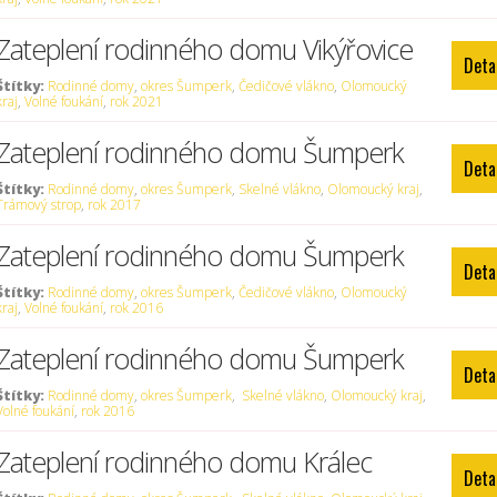
Zateplení rodinného domu Vikýřovice
Deta
Štítky:
Rodinné domy
,
okres Šumperk
,
Čedičové vlákno
,
Olomoucký
kraj
,
Volné foukání
,
rok 2021
Zateplení rodinného domu Šumperk
Deta
Štítky:
Rodinné domy
,
okres Šumperk
,
Skelné vlákno
,
Olomoucký kraj
,
Trámový strop
,
rok 2017
Zateplení rodinného domu Šumperk
Deta
Štítky:
Rodinné domy
,
okres Šumperk
,
Čedičové vlákno
,
Olomoucký
kraj
,
Volné foukání
,
rok 2016
Zateplení rodinného domu Šumperk
Deta
Štítky:
Rodinné domy
,
okres Šumperk
,
Skelné vlákno
,
Olomoucký kraj
,
Volné foukání
,
rok 2016
Zateplení rodinného domu Králec
Deta