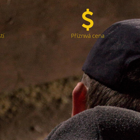
tí
Příznivá cena