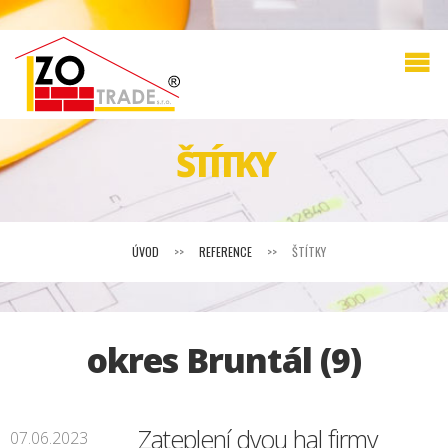
ŠTÍTKY
ÚVOD
>>
REFERENCE
>>
ŠTÍTKY
okres Bruntál (9)
Zateplení dvou hal firmy
07.06.2023