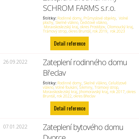
SCHROM FARMS s.r.o.
Štítky:
Rodinné domy
,
Průmyslové objekty
,
Volné
plochy
,
Skelné vlákno
,
Čedičové vlákno
,
Moravskoslezský kraj
,
okres Prostějov
,
Olomoucký kraj
,
Trámový strop
,
okres Bruntál
,
rok 2019
,
rok 2023
Detail reference
Zateplení rodinného domu
26.09.2022
Břeclav
Štítky:
Rodinné domy
,
Skelné vlákno
,
Celulózové
vlákno
,
Volné foukání
,
Šikminy
,
Trámový strop
,
Moravskoslezský kraj
,
Jihomoravský kraj
,
rok 2017
,
okres
Bruntál
,
rok 2022
,
okres Břeclav
Detail reference
Zateplení bytového domu
07.01.2022
Dvorce