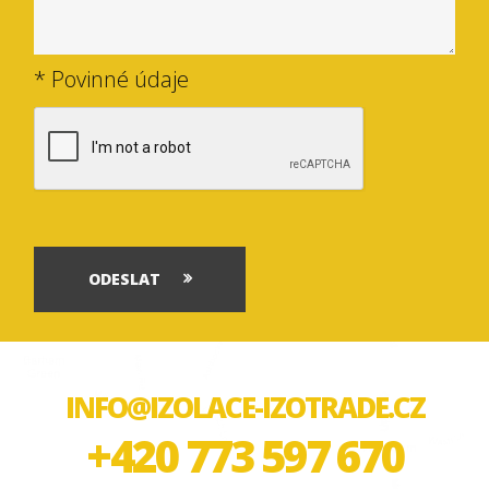
* Povinné údaje
ODESLAT
INFO@IZOLACE-IZOTRADE.CZ
+420 773 597 670