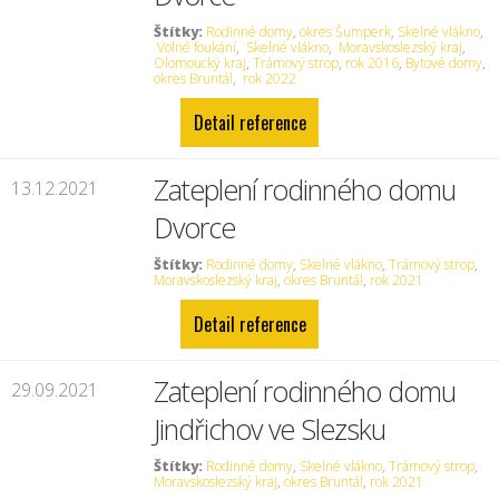
Štítky:
Rodinné domy
,
okres Šumperk
,
Skelné vlákno
,
Volné foukání
,
Skelné vlákno
,
Moravskoslezský kraj
,
Olomoucký kraj
,
Trámový strop
,
rok 2016
,
Bytové domy
,
okres Bruntál
,
rok 2022
Detail reference
Zateplení rodinného domu
13.12.2021
Dvorce
Štítky:
Rodinné domy
,
Skelné vlákno
,
Trámový strop
,
Moravskoslezský kraj
,
okres Bruntál
,
rok 2021
Detail reference
Zateplení rodinného domu
29.09.2021
Jindřichov ve Slezsku
Štítky:
Rodinné domy
,
Skelné vlákno
,
Trámový strop
,
Moravskoslezský kraj
,
okres Bruntál
,
rok 2021