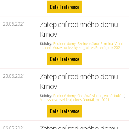
Detail reference
Zateplení rodinného domu
23.06.2021
Krnov
Štítky:
Rodinné domy
,
Skelné vlákno
,
Šikmina
,
Volné
foukání
,
Moravskoslezský kraj
,
okres Bruntál
,
rok 2021
Detail reference
Zateplení rodinného domu
23.06.2021
Krnov
Štítky:
Rodinné domy
,
Čedičové vlákno
,
Volné foukání
,
Moravskoslezský kraj
,
okres Bruntál
,
rok 2021
Detail reference
Zateplení rodinného domu
06.05.2021