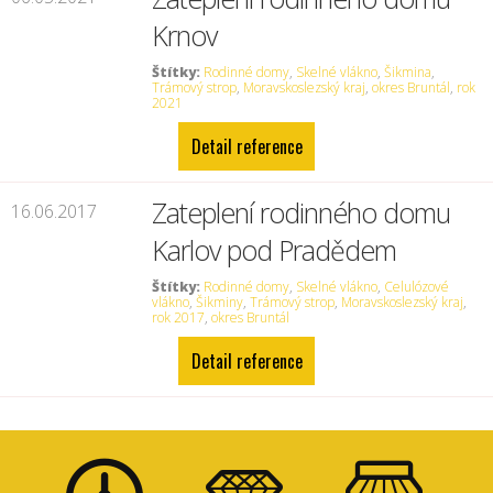
Krnov
Štítky:
Rodinné domy
,
Skelné vlákno
,
Šikmina
,
Trámový strop
,
Moravskoslezský kraj
,
okres Bruntál
,
rok
2021
Detail reference
Zateplení rodinného domu
16.06.2017
Karlov pod Pradědem
Štítky:
Rodinné domy
,
Skelné vlákno
,
Celulózové
vlákno
,
Šikminy
,
Trámový strop
,
Moravskoslezský kraj
,
rok 2017
,
okres Bruntál
Detail reference