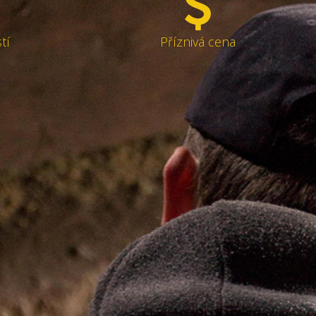
tí
Příznivá cena