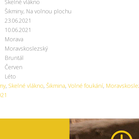
Skelné vlákno
Šikminy, Na volnou plochu
23.06.2021
10.06.2021
Morava
Moravskoslezský
Bruntál
Červen
Léto
my
,
Skelné vlákno
,
Šikmina
,
Volné foukání
,
Moravskoslez
021