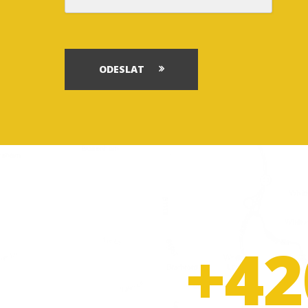
ODESLAT
+42