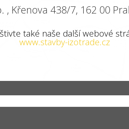
. , Křenova 438/7, 162 00 Pra
štivte také naše další webové str
www.stavby-izotrade.cz