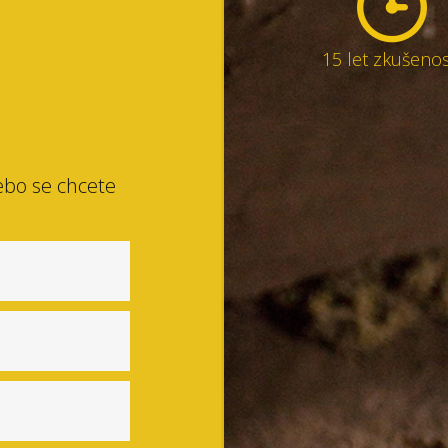
15 let zkušenos
ebo se chcete