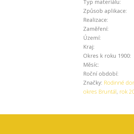
Typ materiálu:
Způsob aplikace:
Realizace:
Zaměření:
Území:
Kraj:
Okres k roku 1900:
Měsíc:
Roční období:
Značky:
Rodinné do
okres Bruntál
,
rok 2