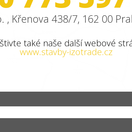
. , Křenova 438/7, 162 00 Pra
štivte také naše další webové str
www.stavby-izotrade.cz