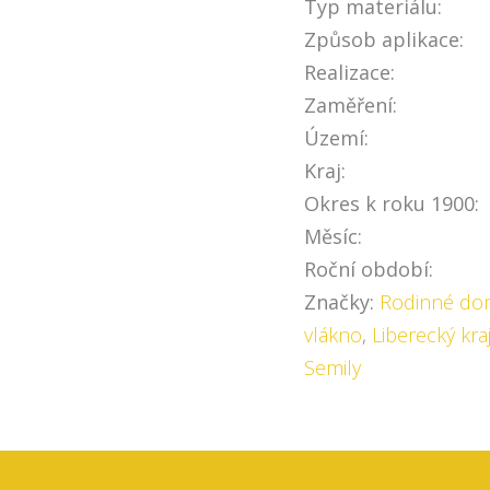
Typ materiálu:
Způsob aplikace:
Realizace:
Zaměření:
Území:
Kraj:
Okres k roku 1900:
Měsíc:
Roční období:
Značky:
Rodinné do
vlákno
,
Liberecký kra
Semily