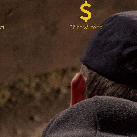
tí
Příznivá cena