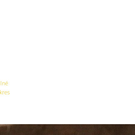
lné
kres