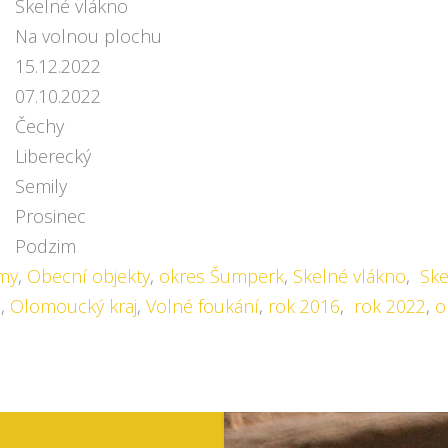
Skelné vlákno
Na volnou plochu
15.12.2022
07.10.2022
Čechy
Liberecký
Semily
Prosinec
Podzim
my
,
Obecní objekty
,
okres Šumperk
,
Skelné vlákno
,
Ske
j
,
Olomoucký kraj
,
Volné foukání
,
rok 2016
,
rok 2022
,
o