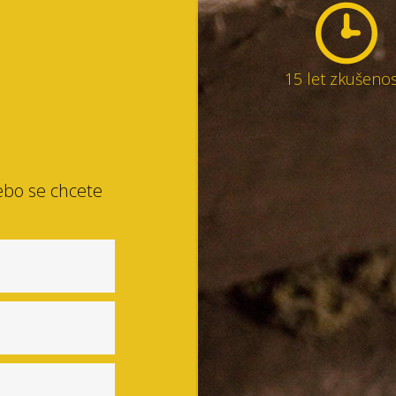
15 let zkušenos
ebo se chcete