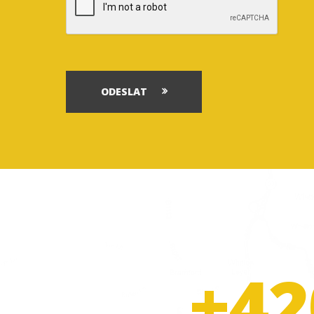
ODESLAT
+42