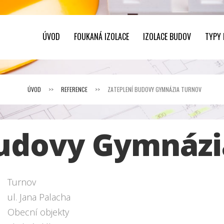
ÚVOD
FOUKANÁ IZOLACE
IZOLACE BUDOV
TYPY
ÚVOD
>>
REFERENCE
>>
ZATEPLENÍ BUDOVY GYMNÁZIA TURNOV
budovy Gymnázi
Turnov
ul. Jana Palacha
Obecní objekty