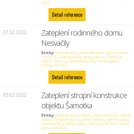
2022
Detail reference
Zateplení rodinného domu
07.02.2022
Nesvačily
Štítky:
Rodinné domy
,
okres Benešov
,
Skelné vlákno
,
rok 2015
,
Liberecký kraj
,
okres Liberec
,
Čedičové
vlákno
,
Šikmina
,
Středočeský kraj
,
Volné foukání
,
Dutina
,
rok 2022
Detail reference
Zateplení stropní konstrukce
03.02.2022
objektu Šamotka
Štítky:
Rodinné domy
,
Ostatní
,
okres Rakovník
,
Skelné
vlákno
,
Středočeský kraj
,
okres Liberec
,
Skelné vlákno
,
Liberecký kraj
,
Volné foukání
,
Šikminy
,
rok 2016
,
Svislá
stěna
,
rok 2022