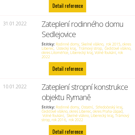
Detail reference
Zateplení rodinného domu
31.01.2022
Sedlejovice
Štítky:
Rodinné domy
,
Skelné vlákno
,
rok 2015
,
okres
Liberec
,
Ústecký kraj
,
Trámový strop
,
Čedičové vlákno
,
okres Litoměřice
,
Liberecký kraj
,
Volné foukání
,
rok
2022
Detail reference
Zateplení stropní konstrukce
10.01.2022
objektu Rymaně
Štítky:
Rodinné domy
,
Ostatní
,
Středočeský kraj
,
Čedičové vlákno
,
okres Liberec
,
okres Praha-západ
,
Volné foukání
,
Skelné vlákno
,
Liberecký kraj
,
Trámový
strop
,
rok 2016
,
rok 2022
Detail reference