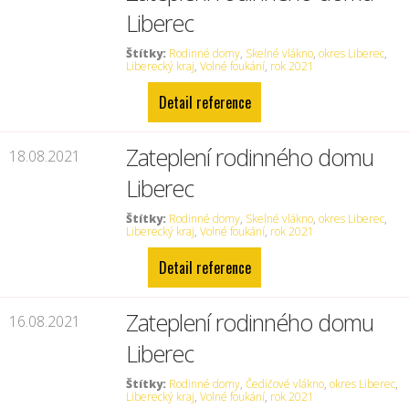
Liberec
Štítky:
Rodinné domy
,
Skelné vlákno
,
okres Liberec
,
Liberecký kraj
,
Volné foukání
,
rok 2021
Detail reference
Zateplení rodinného domu
18.08.2021
Liberec
Štítky:
Rodinné domy
,
Skelné vlákno
,
okres Liberec
,
Liberecký kraj
,
Volné foukání
,
rok 2021
Detail reference
Zateplení rodinného domu
16.08.2021
Liberec
Štítky:
Rodinné domy
,
Čedičové vlákno
,
okres Liberec
,
Liberecký kraj
,
Volné foukání
,
rok 2021