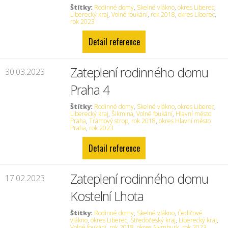
Štítky:
Rodinné domy
,
Skelné vlákno
,
okres Liberec
,
Liberecký kraj
,
Volné foukání
,
rok 2018
,
okres Liberec
,
rok 2023
Detail reference
Zateplení rodinného domu
30.03.2023
Praha 4
Štítky:
Rodinné domy
,
Skelné vlákno
,
okres Liberec
,
Liberecký kraj
,
Šikmina
,
Volné foukání
,
Hlavní město
Praha
,
Trámový strop
,
rok 2018
,
okres Hlavní město
Praha
,
rok 2023
Detail reference
Zateplení rodinného domu
17.02.2023
Kostelní Lhota
Štítky:
Rodinné domy
,
Skelné vlákno
,
Čedičové
vlákno
,
okres Liberec
,
Středočeský kraj
,
Liberecký kraj
,
Volné foukání
,
rok 2018
,
okres Nymburk
,
rok 2023