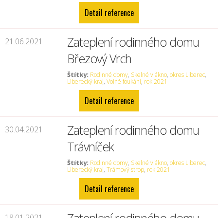
Detail reference
Zateplení rodinného domu
21.06.2021
Březový Vrch
Štítky:
Rodinné domy
,
Skelné vlákno
,
okres Liberec
,
Liberecký kraj
,
Volné foukání
,
rok 2021
Detail reference
Zateplení rodinného domu
30.04.2021
Trávníček
Štítky:
Rodinné domy
,
Skelné vlákno
,
okres Liberec
,
Liberecký kraj
,
Trámový strop
,
rok 2021
Detail reference
18.01.2021