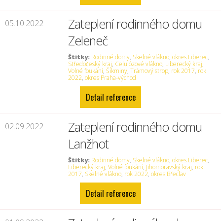
Zateplení rodinného domu
05.10.2022
Zeleneč
Štítky:
Rodinné domy
,
Skelné vlákno
,
okres Liberec
,
Středočeský kraj
,
Celulózové vlákno
,
Liberecký kraj
,
Volné foukání
,
Šikminy
,
Trámový strop
,
rok 2017
,
rok
2022
,
okres Praha-východ
Detail reference
Zateplení rodinného domu
02.09.2022
Lanžhot
Štítky:
Rodinné domy
,
Skelné vlákno
,
okres Liberec
,
Liberecký kraj
,
Volné foukání
,
Jihomoravský kraj
,
rok
2017
,
Skelné vlákno
,
rok 2022
,
okres Břeclav
Detail reference