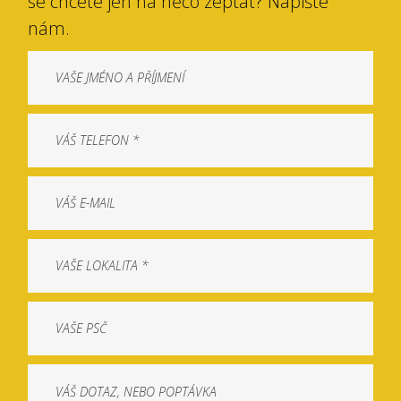
se chcete jen na něco zeptat? Napište
nám.