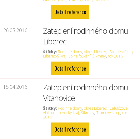
Detail reference
Zateplení rodinného domu
26.05.2016
Liberec
Štítky:
Rodinné domy
,
okres Liberec
,
Skelné vlákno
,
Liberecký kraj
,
Volné foukání
,
Šikminy
,
rok 2016
Detail reference
Zateplení rodinného domu
15.04.2016
Vitanovice
Štítky:
Rodinné domy
,
okres Liberec
,
Celulózové
vlákno
,
Liberecký kraj
,
Šikminy
,
Trámový strop
,
rok
2016
Detail reference