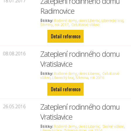
Zateplení rodinného domu
18.01.2017
Radimovice
Štítky:
Rodinné domy
,
okres Liberec
,
Liberecký kraj
,
Šikminy
,
rok 2017
,
Celulózové vlákno
Detail reference
Zateplení rodinného domu
08.08.2016
Vratislavice
Štítky:
Rodinné domy
,
okres Liberec
,
Celulózové
vlákno
,
Liberecký kraj
,
Šikmina
,
rok 2016
Detail reference
Zateplení rodinného domu
26.05.2016
Vratislavice
Štítky:
Rodinné domy
,
okres Liberec
,
Skelné vlákno
,
Liberecký kraj
,
Trámový strop
,
rok 2016