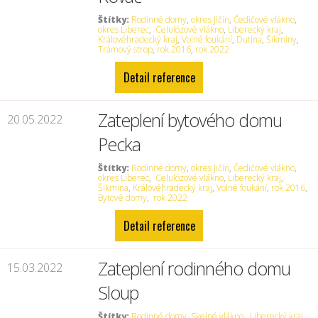
Štítky:
Rodinné domy
,
okres Jičín
,
Čedičové vlákno
,
okres Liberec
,
Celulózové vlákno
,
Liberecký kraj
,
Královéhradecký kraj
,
Volné foukání
,
Dutina
,
Šikminy
,
Trámový strop
,
rok 2016
,
rok 2022
Detail reference
Zateplení bytového domu
20.05.2022
Pecka
Štítky:
Rodinné domy
,
okres Jičín
,
Čedičové vlákno
,
okres Liberec
,
Celulózové vlákno
,
Liberecký kraj
,
Šikmina
,
Královéhradecký kraj
,
Volné foukání
,
rok 2016
,
Bytové domy
,
rok 2022
Detail reference
Zateplení rodinného domu
15.03.2022
Sloup
Štítky:
Rodinné domy
,
Skelné vlákno
,
Liberecký kraj
,