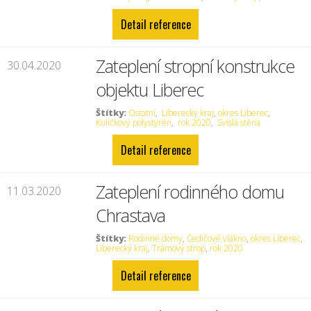
Detail reference
Zateplení stropní konstrukce
30.04.2020
objektu Liberec
Štítky:
Ostatní
,
Liberecký kraj
,
okres Liberec
,
Kuličkový polystyrén
,
rok 2020
,
Svislá stěna
Detail reference
Zateplení rodinného domu
11.03.2020
Chrastava
Štítky:
Rodinné domy
,
Čedičové vlákno
,
okres Liberec
,
Liberecký kraj
,
Trámový strop
,
rok 2020
Detail reference