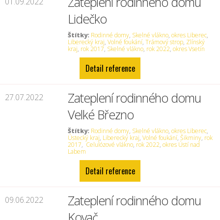
Zateplení rodinného domu
01.09.2022
Lidečko
Štítky:
Rodinné domy
,
Skelné vlákno
,
okres Liberec
,
Liberecký kraj
,
Volné foukání
,
Trámový strop
,
Zlínský
kraj
,
rok 2017
,
Skelné vlákno
,
rok 2022
,
okres Vsetín
Detail reference
Zateplení rodinného domu
27.07.2022
Velké Březno
Štítky:
Rodinné domy
,
Skelné vlákno
,
okres Liberec
,
Ústecký kraj
,
Liberecký kraj
,
Volné foukání
,
Šikminy
,
rok
2017
,
Celulózové vlákno
,
rok 2022
,
okres Ústí nad
Labem
Detail reference
Zateplení rodinného domu
09.06.2022
Kovač