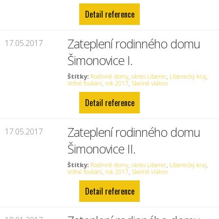
Detail reference
Zateplení rodinného domu
17.05.2017
Šimonovice I.
Štítky:
Rodinné domy
,
okres Liberec
,
Liberecký kraj
,
Volné foukání
,
rok 2017
,
Skelné vlákno
Detail reference
Zateplení rodinného domu
17.05.2017
Šimonovice II.
Štítky:
Rodinné domy
,
okres Liberec
,
Liberecký kraj
,
Volné foukání
,
rok 2017
,
Skelné vlákno
Detail reference