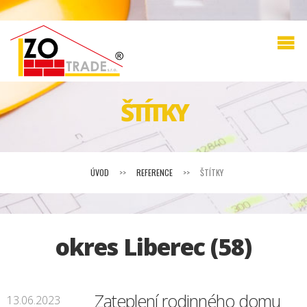
ŠTÍTKY
ÚVOD
>>
REFERENCE
>>
ŠTÍTKY
okres Liberec (58)
Zateplení rodinného domu
13.06.2023