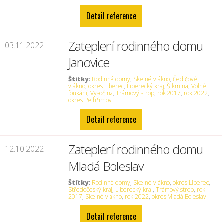
Detail reference
Zateplení rodinného domu
03.11.2022
Janovice
Štítky:
Rodinné domy
,
Skelné vlákno
,
Čedičové
vlákno
,
okres Liberec
,
Liberecký kraj
,
Šikmina
,
Volné
foukání
,
Vysočina
,
Trámový strop
,
rok 2017
,
rok 2022
,
okres Pelhřimov
Detail reference
Zateplení rodinného domu
12.10.2022
Mladá Boleslav
Štítky:
Rodinné domy
,
Skelné vlákno
,
okres Liberec
,
Středočeský kraj
,
Liberecký kraj
,
Trámový strop
,
rok
2017
,
Skelné vlákno
,
rok 2022
,
okres Mladá Boleslav
Detail reference