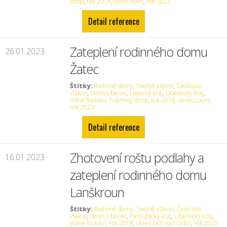
strop
,
rok 2018
,
okres Kolín
,
rok 2023
Detail reference
Zateplení rodinného domu
26.01.2023
Žatec
Štítky:
Rodinné domy
,
Skelné vlákno
,
Čedičové
vlákno
,
okres Liberec
,
Ústecký kraj
,
Liberecký kraj
,
Volné foukání
,
Trámový strop
,
rok 2018
,
okres Louny
,
rok 2023
Detail reference
Zhotovení roštu podlahy a
16.01.2023
zateplení rodinného domu
Lanškroun
Štítky:
Rodinné domy
,
Skelné vlákno
,
Čedičové
vlákno
,
okres Liberec
,
Pardubický kraj
,
Liberecký kraj
,
Volné foukání
,
rok 2018
,
okres Ústí nad Orlicí
,
rok 2023