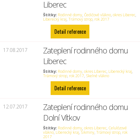
Liberec
Štítky:
Rodinné domy
,
Čedičové vlákno
,
okres Liberec
,
Liberecký kraj
,
Trámový strop
,
rok 2017
Detail reference
Zateplení rodinného domu
17.08.2017
Liberec
Štítky:
Rodinné domy
,
okres Liberec
,
Liberecký kraj
,
Trámový strop
,
rok 2017
,
Skelné vlákno
Detail reference
Zateplení rodinného domu
12.07.2017
Dolní Vítkov
Štítky:
Rodinné domy
,
okres Liberec
,
Celulózové
vlákno
,
Liberecký kraj
,
Šikminy
,
Trámový strop
,
rok
2017