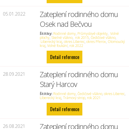
Zateplení rodinného domu
05.01.2022
Osek nad Bečvou
Štítky:
Rodinné domy
,
Průmyslové objekty
,
Volné
plochy
,
Skelné vlákno
,
rok 2015
,
Čedičové vlákno
,
Liberecký kraj
,
okres Liberec
,
okres Přerov
,
Olomoucký
kraj
,
Volné foukání
,
rok 2022
Detail reference
Zateplení rodinného domu
28.09.2021
Starý Harcov
Štítky:
Rodinné domy
,
Čedičové vlákno
,
okres Liberec
,
Liberecký kraj
,
Trámový strop
,
rok 2021
Detail reference
Zateplení rodinného domu
26.08.2021