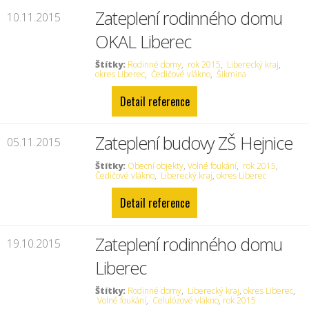
Zateplení rodinného domu
10.11.2015
OKAL Liberec
Štítky:
Rodinné domy
,
rok 2015
,
Liberecký kraj
,
okres Liberec
,
Čedičové vlákno
,
Šikmina
Detail reference
Zateplení budovy ZŠ Hejnice
05.11.2015
Štítky:
Obecní objekty
,
Volné foukání
,
rok 2015
,
Čedičové vlákno
,
Liberecký kraj
,
okres Liberec
Detail reference
Zateplení rodinného domu
19.10.2015
Liberec
Štítky:
Rodinné domy
,
Liberecký kraj
,
okres Liberec
,
Volné foukání
,
Celulózové vlákno
,
rok 2015