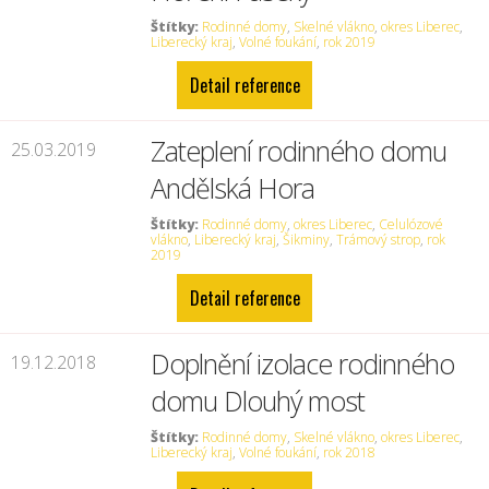
Štítky:
Rodinné domy
,
Skelné vlákno
,
okres Liberec
,
Liberecký kraj
,
Volné foukání
,
rok 2019
Detail reference
Zateplení rodinného domu
25.03.2019
Andělská Hora
Štítky:
Rodinné domy
,
okres Liberec
,
Celulózové
vlákno
,
Liberecký kraj
,
Šikminy
,
Trámový strop
,
rok
2019
Detail reference
Doplnění izolace rodinného
19.12.2018
domu Dlouhý most
Štítky:
Rodinné domy
,
Skelné vlákno
,
okres Liberec
,
Liberecký kraj
,
Volné foukání
,
rok 2018