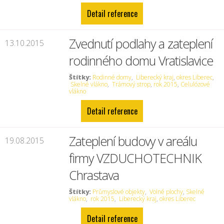
Detail reference
Zvednutí podlahy a zateplení
13.10.2015
rodinného domu Vratislavice
Štítky:
Rodinné domy
,
Liberecký kraj
,
okres Liberec
,
Skelné vlákno
,
Trámový strop
,
rok 2015
,
Celulózové
vlákno
Detail reference
Zateplení budovy v areálu
19.08.2015
firmy VZDUCHOTECHNIK
Chrastava
Štítky:
Průmyslové objekty
,
Volné plochy
,
Skelné
vlákno
,
rok 2015
,
Liberecký kraj
,
okres Liberec
Detail reference