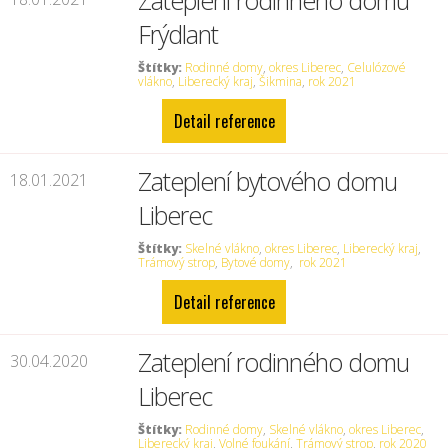
Zateplení rodinného domu
Frýdlant
Štítky:
Rodinné domy
,
okres Liberec
,
Celulózové
vlákno
,
Liberecký kraj
,
Šikmina
,
rok 2021
Detail reference
Zateplení bytového domu
18.01.2021
Liberec
Štítky:
Skelné vlákno
,
okres Liberec
,
Liberecký kraj
,
Trámový strop
,
Bytové domy
,
rok 2021
Detail reference
Zateplení rodinného domu
30.04.2020
Liberec
Štítky:
Rodinné domy
,
Skelné vlákno
,
okres Liberec
,
Liberecký kraj
,
Volné foukání
,
Trámový strop
,
rok 2020