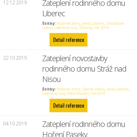
Zateplení rodinného domu
12.12.2019
Liberec
Štítky:
Rodinné domy
,
okres Liberec
,
Celulózové
vlákno
,
Liberecký kraj
,
Šikminy
,
rok 2019
Detail reference
Zateplení novostavby
22.10.2019
rodinného domu Stráž nad
Nisou
Štítky:
Rodinné domy
,
Skelné vlákno
,
okres Liberec
,
Liberecký kraj
,
Volné foukání
,
rok 2019
Detail reference
Zateplení rodinného domu
04.10.2019
Hoření Paseky