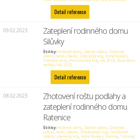
Detail reference
Zateplení rodinného domu
09.02.2023
Silůvky
Štítky:
Rodinné domy
,
Skelné vlákno
,
Čedičové
vlákno
,
okres Liberec
,
Liberecký kraj
,
Volné foukání
,
Trámový strop
,
Jihomoravský kraj
,
rok 2018
,
okres Brno-
venkov
,
rok 2023
Detail reference
Zhotovení roštu podlahy a
08.02.2023
zateplení rodinného domu
Ratenice
Štítky:
Rodinné domy
,
Skelné vlákno
,
Čedičové
vlákno
,
okres Liberec
,
Středočeský kraj
,
Celulózové
vlákno
,
Liberecký kraj
,
Volné foukání
,
Šikminy
,
Trámový