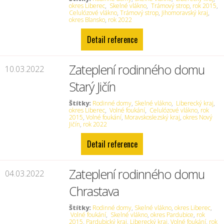
okres Liberec
,
Skelné vlákno
,
Trámový strop
,
rok 2015
,
Celulózové vlákno
,
Trámový strop
,
Jihomoravský kraj
,
okres Blansko
,
rok 2022
Detail reference
Zateplení rodinného domu
10.03.2022
Starý Jičín
Štítky:
Rodinné domy
,
Skelné vlákno
,
Liberecký kraj
,
okres Liberec
,
Volné foukání
,
Celulózové vlákno
,
rok
2015
,
Volné foukání
,
Moravskoslezský kraj
,
okres Nový
Jičín
,
rok 2022
Detail reference
Zateplení rodinného domu
04.03.2022
Chrastava
Štítky:
Rodinné domy
,
Skelné vlákno
,
okres Liberec
,
Volné foukání
,
Skelné vlákno
,
okres Pardubice
,
rok
2015
,
Pardubický kraj
,
Liberecký kraj
,
Volné foukání
,
rok