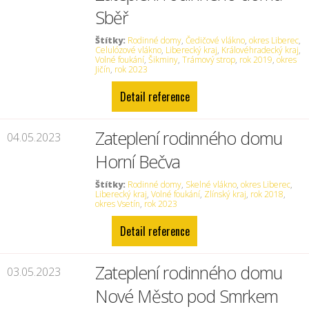
Sběř
Štítky:
Rodinné domy
,
Čedičové vlákno
,
okres Liberec
,
Celulózové vlákno
,
Liberecký kraj
,
Královéhradecký kraj
,
Volné foukání
,
Šikminy
,
Trámový strop
,
rok 2019
,
okres
Jičín
,
rok 2023
Detail reference
Zateplení rodinného domu
04.05.2023
Horní Bečva
Štítky:
Rodinné domy
,
Skelné vlákno
,
okres Liberec
,
Liberecký kraj
,
Volné foukání
,
Zlínský kraj
,
rok 2018
,
okres Vsetín
,
rok 2023
Detail reference
Zateplení rodinného domu
03.05.2023
Nové Město pod Smrkem