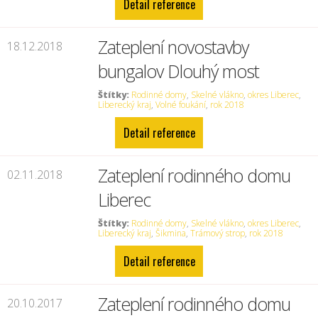
Detail reference
Zateplení novostavby
18.12.2018
bungalov Dlouhý most
Štítky:
Rodinné domy
,
Skelné vlákno
,
okres Liberec
,
Liberecký kraj
,
Volné foukání
,
rok 2018
Detail reference
Zateplení rodinného domu
02.11.2018
Liberec
Štítky:
Rodinné domy
,
Skelné vlákno
,
okres Liberec
,
Liberecký kraj
,
Šikmina
,
Trámový strop
,
rok 2018
Detail reference
Zateplení rodinného domu
20.10.2017