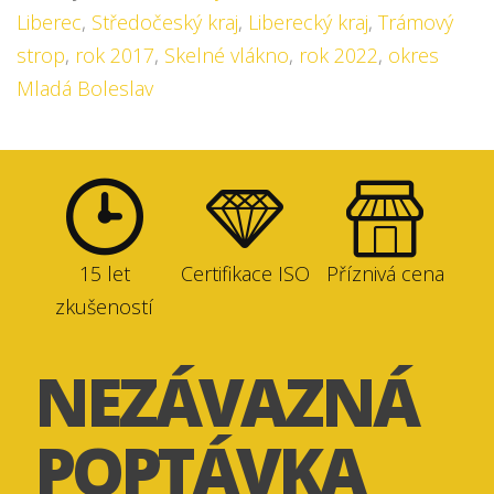
Liberec
,
Středočeský kraj
,
Liberecký kraj
,
Trámový
strop
,
rok 2017
,
Skelné vlákno
,
rok 2022
,
okres
Mladá Boleslav
15 let
Certifikace ISO
Příznivá cena
zkušeností
NEZÁVAZNÁ
POPTÁVKA