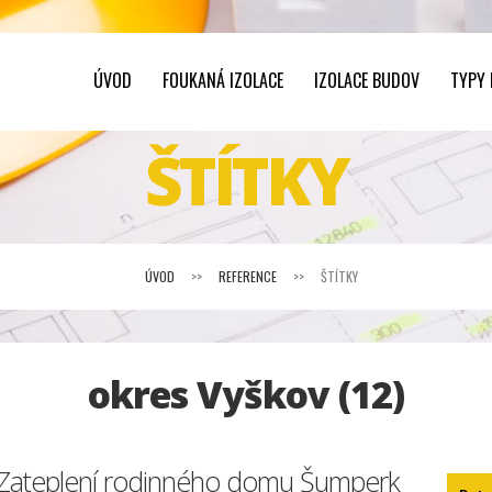
ÚVOD
FOUKANÁ IZOLACE
IZOLACE BUDOV
TYPY
ŠTÍTKY
ÚVOD
>>
REFERENCE
>>
ŠTÍTKY
okres Vyškov (12)
Zateplení rodinného domu Šumperk