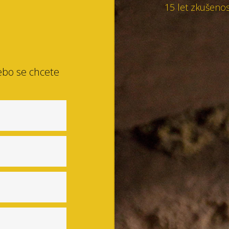
15 let zkušenos
ebo se chcete