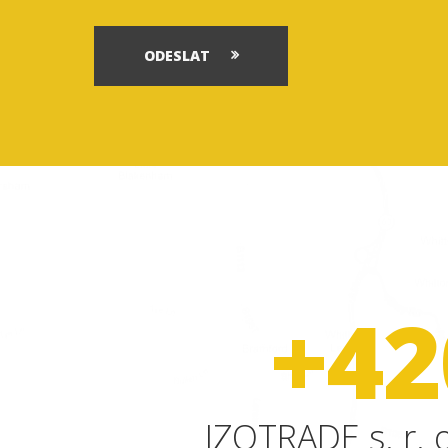
ODESLAT
+42
IZOTRADE s. r. o