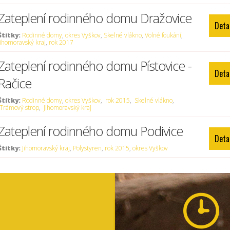
Zateplení rodinného domu Dražovice
Deta
Štítky:
Rodinné domy
,
okres Vyškov
,
Skelné vlákno
,
Volné foukání
,
Jihomoravský kraj
,
rok 2017
Zateplení rodinného domu Pístovice -
Deta
Račice
Štítky:
Rodinné domy
,
okres Vyškov
,
rok 2015
,
Skelné vlákno
,
Trámový strop
,
Jihomoravský kraj
Zateplení rodinného domu Podivice
Deta
Štítky:
Jihomoravský kraj
,
Polystyren
,
rok 2015
,
okres Vyškov