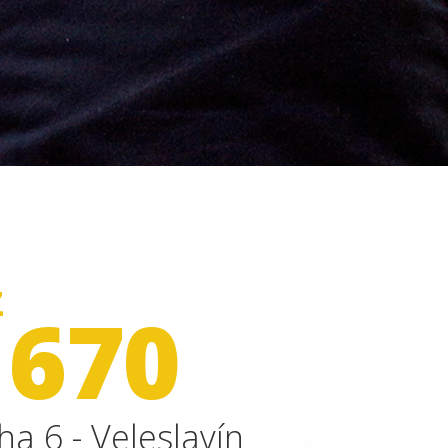
Z
 670
ha 6 - Veleslavín