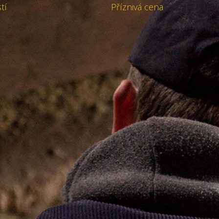
tí
Příznivá cena