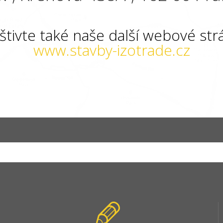
štivte také naše další webové str
www.stavby-izotrade.cz