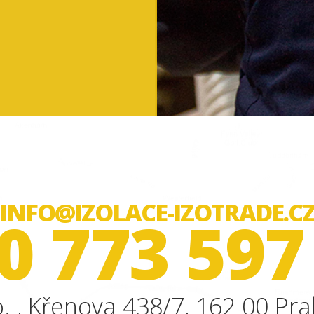
INFO@IZOLACE-IZOTRADE.C
0 773 597
. , Křenova 438/7, 162 00 Pra