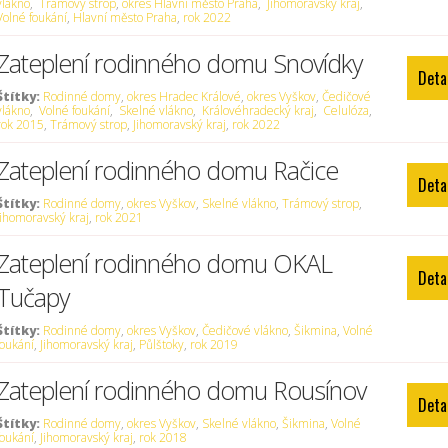
vlákno
,
Trámový strop
,
okres Hlavní město Praha
,
Jihomoravský kraj
,
Volné foukání
,
Hlavní město Praha
,
rok 2022
Zateplení rodinného domu Snovídky
Deta
Štítky:
Rodinné domy
,
okres Hradec Králové
,
okres Vyškov
,
Čedičové
vlákno
,
Volné foukání
,
Skelné vlákno
,
Královéhradecký kraj
,
Celulóza
,
rok 2015
,
Trámový strop
,
Jihomoravský kraj
,
rok 2022
Zateplení rodinného domu Račice
Deta
Štítky:
Rodinné domy
,
okres Vyškov
,
Skelné vlákno
,
Trámový strop
,
Jihomoravský kraj
,
rok 2021
Zateplení rodinného domu OKAL
Deta
Tučapy
Štítky:
Rodinné domy
,
okres Vyškov
,
Čedičové vlákno
,
Šikmina
,
Volné
foukání
,
Jihomoravský kraj
,
Půlštoky
,
rok 2019
Zateplení rodinného domu Rousínov
Deta
Štítky:
Rodinné domy
,
okres Vyškov
,
Skelné vlákno
,
Šikmina
,
Volné
foukání
,
Jihomoravský kraj
,
rok 2018