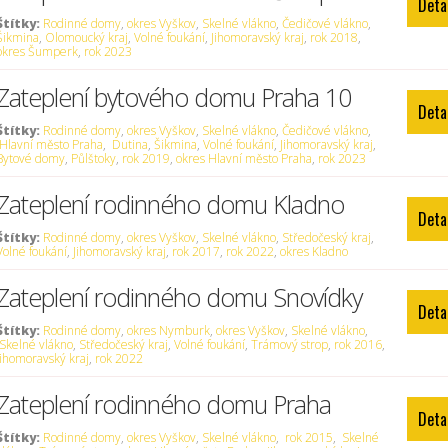
Deta
Štítky:
Rodinné domy
,
okres Vyškov
,
Skelné vlákno
,
Čedičové vlákno
,
Šikmina
,
Olomoucký kraj
,
Volné foukání
,
Jihomoravský kraj
,
rok 2018
,
okres Šumperk
,
rok 2023
Zateplení bytového domu Praha 10
Deta
Štítky:
Rodinné domy
,
okres Vyškov
,
Skelné vlákno
,
Čedičové vlákno
,
Hlavní město Praha
,
Dutina
,
Šikmina
,
Volné foukání
,
Jihomoravský kraj
,
Bytové domy
,
Půlštoky
,
rok 2019
,
okres Hlavní město Praha
,
rok 2023
Zateplení rodinného domu Kladno
Deta
Štítky:
Rodinné domy
,
okres Vyškov
,
Skelné vlákno
,
Středočeský kraj
,
Volné foukání
,
Jihomoravský kraj
,
rok 2017
,
rok 2022
,
okres Kladno
Zateplení rodinného domu Snovídky
Deta
Štítky:
Rodinné domy
,
okres Nymburk
,
okres Vyškov
,
Skelné vlákno
,
Skelné vlákno
,
Středočeský kraj
,
Volné foukání
,
Trámový strop
,
rok 2016
,
Jihomoravský kraj
,
rok 2022
Zateplení rodinného domu Praha
Deta
Štítky:
Rodinné domy
,
okres Vyškov
,
Skelné vlákno
,
rok 2015
,
Skelné