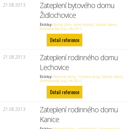
Zateplení bytového domu
21.08.2013
Židlochovice
Štítky:
Bytový dům
,
Volné foukání
,
Skelné vlákno
,
Jihomoravský kraj
,
rok 2012
Detail reference
Zateplení rodinného domu
21.08.2013
Lechovice
Štítky:
Rodinné domy
,
Trámový strop
,
Skelné vlákno
,
Jihomoravský kraj
,
rok 2012
Detail reference
Zateplení rodinného domu
21.08.2013
Kanice
Štítky:
Rodinné domy
,
Volné foukání
,
Jihomoravský