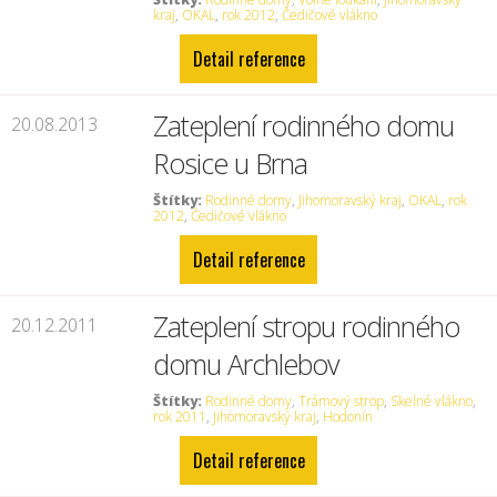
kraj
,
OKAL
,
rok 2012
,
Čedičové vlákno
Detail reference
Zateplení rodinného domu
20.08.2013
Rosice u Brna
Štítky:
Rodinné domy
,
Jihomoravský kraj
,
OKAL
,
rok
2012
,
Čedičové vlákno
Detail reference
Zateplení stropu rodinného
20.12.2011
domu Archlebov
Štítky:
Rodinné domy
,
Trámový strop
,
Skelné vlákno
,
rok 2011
,
Jihomoravský kraj
,
Hodonín
Detail reference