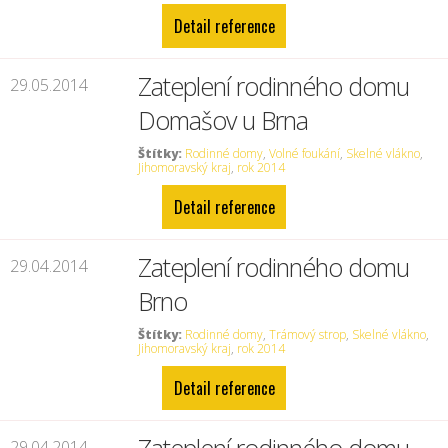
Detail reference
Zateplení rodinného domu
29.05.2014
Domašov u Brna
Štítky:
Rodinné domy
,
Volné foukání
,
Skelné vlákno
,
Jihomoravský kraj
,
rok 2014
Detail reference
Zateplení rodinného domu
29.04.2014
Brno
Štítky:
Rodinné domy
,
Trámový strop
,
Skelné vlákno
,
Jihomoravský kraj
,
rok 2014
Detail reference
29.04.2014