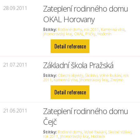
Zateplení rodinného domu
28.09.2011
OKAL Horovany
Štítky:
Rodinné domy
,
rok 2011
,
Kamenná vlna
,
Jihomoravský kraj
,
OKAL
,
Příčky
,
Hodonín
Detail reference
Základní škola Pražská
21.07.2011
Štítky:
Obecní objekty
,
Školství
,
Volné foukání
,
rok
2011
,
Kamenná vlna
,
Jihomoravský kraj
,
Znojmo
Detail reference
Zateplení rodinného domu
21.06.2011
Čejč
Štítky:
Rodinné domy
,
Volné foukání
,
Skelné vlákno
,
rok 2011
,
Jihomoravský kraj
,
Hodonín