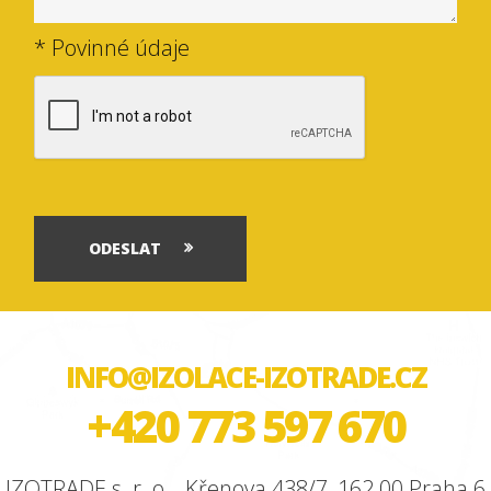
* Povinné údaje
ODESLAT
INFO@IZOLACE-IZOTRADE.CZ
+420 773 597 670
IZOTRADE s. r. o. , Křenova 438/7, 162 00 Praha 6