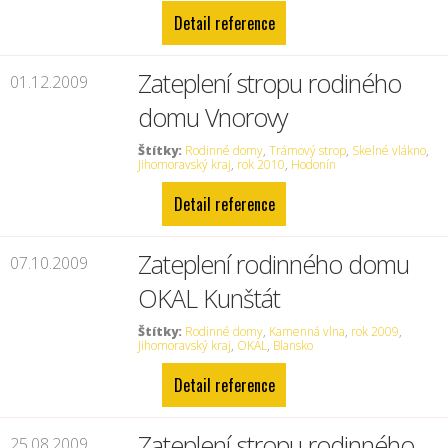
Detail reference
Zateplení stropu rodiného
01.12.2009
domu Vnorovy
Štítky:
Rodinné domy
,
Trámový strop
,
Skelné vlákno
,
Jihomoravský kraj
,
rok 2010
,
Hodonín
Detail reference
Zateplení rodinného domu
07.10.2009
OKAL Kunštát
Štítky:
Rodinné domy
,
Kamenná vlna
,
rok 2009
,
Jihomoravský kraj
,
OKAL
,
Blansko
Detail reference
Zateplení stropu rodinného
25.08.2009