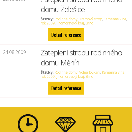
domu Želešice
Štítky:
Rodinné domy
,
Trámový strop
,
Kamenná vlna
,
rok 2009
,
Jihomoravský kraj
,
Brno
Detail reference
Zatepleni stropu rodinného
24.08.2009
domu Měnín
Štítky:
Rodinné domy
,
Volné foukání
,
Kamenná vlna
,
rok 2009
,
Jihomoravský kraj
,
Brno
Detail reference