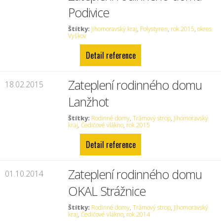
Podivice
Štítky:
Jihomoravský kraj
,
Polystyren
,
rok 2015
,
okres
Vyškov
Detail reference
Zateplení rodinného domu
18.02.2015
Lanžhot
Štítky:
Rodinné domy
,
Trámový strop
,
Jihomoravský
kraj
,
Čedičové vlákno
,
rok 2015
Detail reference
Zateplení rodinného domu
01.10.2014
OKAL Strážnice
Štítky:
Rodinné domy
,
Trámový strop
,
Jihomoravský
kraj
,
Čedičové vlákno
,
rok 2014