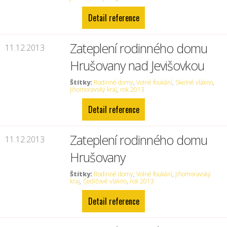
Detail reference
Zateplení rodinného domu
11.12.2013
Hrušovany nad Jevišovkou
Štítky:
Rodinné domy
,
Volné foukání
,
Skelné vlákno
,
Jihomoravský kraj
,
rok 2013
Detail reference
Zateplení rodinného domu
11.12.2013
Hrušovany
Štítky:
Rodinné domy
,
Volné foukání
,
Jihomoravský
kraj
,
Čedičové vlákno
,
rok 2013
Detail reference