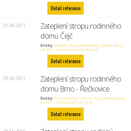
Detail reference
Zateplení stropu rodinného
21.06.2011
domu Čejč
Štítky:
Rodinné domy
,
Volné foukání
,
Skelné vlákno
,
rok 2011
,
Jihomoravský kraj
,
Hodonín
Detail reference
Zateplení stropu rodinného
20.06.2011
domu Brno - Řečkovice
Štítky:
Rodinné domy
,
Trámový strop
,
Skelné vlákno
,
rok 2011
,
Jihomoravský kraj
,
Brno
Detail reference