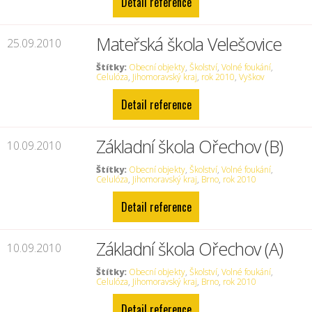
Detail reference
Mateřská škola Velešovice
25.09.2010
Štítky:
Obecní objekty
,
Školství
,
Volné foukání
,
Celulóza
,
Jihomoravský kraj
,
rok 2010
,
Vyškov
Detail reference
Základní škola Ořechov (B)
10.09.2010
Štítky:
Obecní objekty
,
Školství
,
Volné foukání
,
Celulóza
,
Jihomoravský kraj
,
Brno
,
rok 2010
Detail reference
Základní škola Ořechov (A)
10.09.2010
Štítky:
Obecní objekty
,
Školství
,
Volné foukání
,
Celulóza
,
Jihomoravský kraj
,
Brno
,
rok 2010
Detail reference