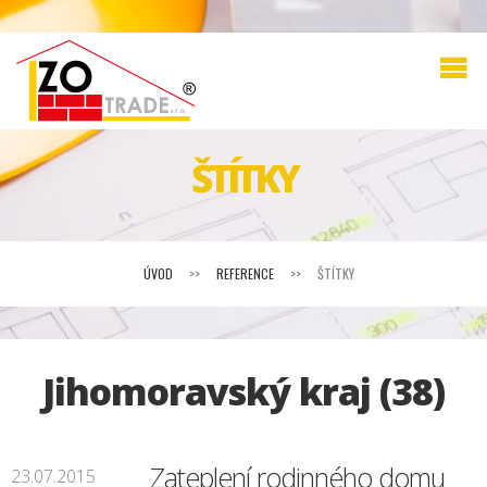
ŠTÍTKY
ÚVOD
>>
REFERENCE
>>
ŠTÍTKY
Jihomoravský kraj (38)
Zateplení rodinného domu
23.07.2015