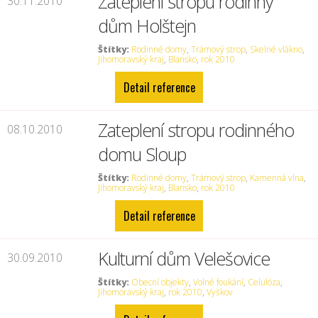
Zateplení stropu rodinný
30.11.2010
dům Holštejn
Štítky:
Rodinné domy
,
Trámový strop
,
Skelné vlákno
,
Jihomoravský kraj
,
Blansko
,
rok 2010
Detail reference
Zateplení stropu rodinného
08.10.2010
domu Sloup
Štítky:
Rodinné domy
,
Trámový strop
,
Kamenná vlna
,
Jihomoravský kraj
,
Blansko
,
rok 2010
Detail reference
Kulturní dům Velešovice
30.09.2010
Štítky:
Obecní objekty
,
Volné foukání
,
Celulóza
,
Jihomoravský kraj
,
rok 2010
,
Vyškov