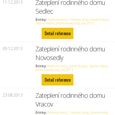
Zateplení rodinného domu
11.12.2013
Sedlec
Štítky:
Rodinné domy
,
Trámový strop
,
Volné foukání
,
Skelné vlákno
,
Jihomoravský kraj
,
rok 2013
Detail reference
Zateplení rodinného domu
09.12.2013
Novosedly
Štítky:
Rodinné domy
,
Volné foukání
,
Skelné vlákno
,
Jihomoravský kraj
,
rok 2013
Detail reference
Zateplení rodinného domu
23.08.2013
Vracov
Štítky:
Rodinné domy
,
Trámový strop
,
Jihomoravský