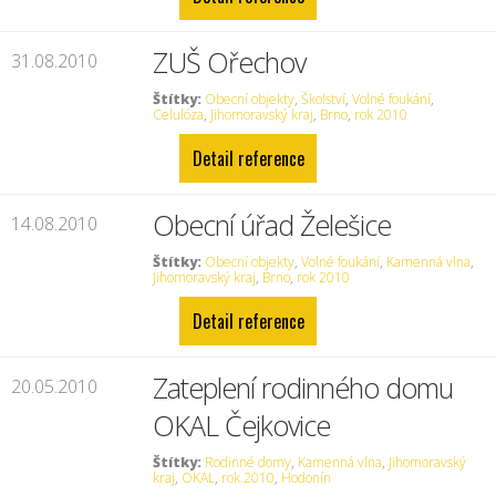
ZUŠ Ořechov
31.08.2010
Štítky:
Obecní objekty
,
Školství
,
Volné foukání
,
Celulóza
,
Jihomoravský kraj
,
Brno
,
rok 2010
Detail reference
Obecní úřad Želešice
14.08.2010
Štítky:
Obecní objekty
,
Volné foukání
,
Kamenná vlna
,
Jihomoravský kraj
,
Brno
,
rok 2010
Detail reference
Zateplení rodinného domu
20.05.2010
OKAL Čejkovice
Štítky:
Rodinné domy
,
Kamenná vlna
,
Jihomoravský
kraj
,
OKAL
,
rok 2010
,
Hodonín