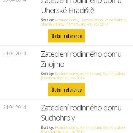
Zateplení rodinného domu
Uherské Hradiště
Štítky:
Rodinné domy
,
Trámový strop
,
Volné foukání
,
Skelné vlákno
,
Jihomoravský kraj
,
rok 2014
Detail reference
Zateplení rodinného domu
24.04.2014
Znojmo
Štítky:
Rodinné domy
,
Volné foukání
,
Skelné vlákno
,
Jihomoravský kraj
,
rok 2014
Detail reference
Zateplení rodinného domu
24.04.2014
Suchohrdly
Štítky:
Rodinné domy
,
Volné foukání
,
Skelné vlákno
,
Jihomoravský kraj
,
rok 2014