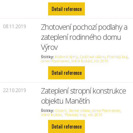
Detail reference
Zhotovení pochozí podlahy a
08.11.2019
zateplení rodinného domu
Výrov
Štítky:
Rodinné domy
,
Čedičové vlákno
,
Plzeňský kraj
,
okres Plzeň-sever
,
Volné foukání
,
rok 2019
Detail reference
Zateplení stropní konstrukce
22.10.2019
objektu Manětín
Štítky:
Ostatní
,
Skelné vlákno
,
okres Plzeň-sever
,
Volné foukání
,
Plzeňský kraj
,
rok 2019
Detail reference