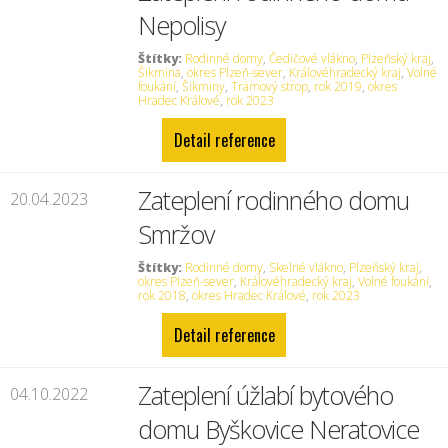
Nepolisy
Štítky:
Rodinné domy
,
Čedičové vlákno
,
Plzeňský kraj
,
Šikmina
,
okres Plzeň-sever
,
Královéhradecký kraj
,
Volné
foukání
,
Šikminy
,
Trámový strop
,
rok 2019
,
okres
Hradec Králové
,
rok 2023
Detail reference
Zateplení rodinného domu
20.04.2023
Smržov
Štítky:
Rodinné domy
,
Skelné vlákno
,
Plzeňský kraj
,
okres Plzeň-sever
,
Královéhradecký kraj
,
Volné foukání
,
rok 2018
,
okres Hradec Králové
,
rok 2023
Detail reference
Zateplení úžlabí bytového
04.10.2022
domu Byškovice Neratovice