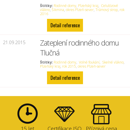
Štítky:
Rodinné domy
,
Plzeňský kraj
,
Celulózové
vlákno
,
Šikmina
,
okres Plzeň-sever
,
Trámový strop
,
rok
2016
Detail reference
Zateplení rodinného domu
21.09.2015
Tlučná
Štítky:
Rodinné domy
,
Volné foukání
,
Skelné vlákno
,
Plzeňský kraj
,
rok 2015
,
okres Plzeň-sever
Detail reference
15 let
Certifikace ISO
Příznivá cena