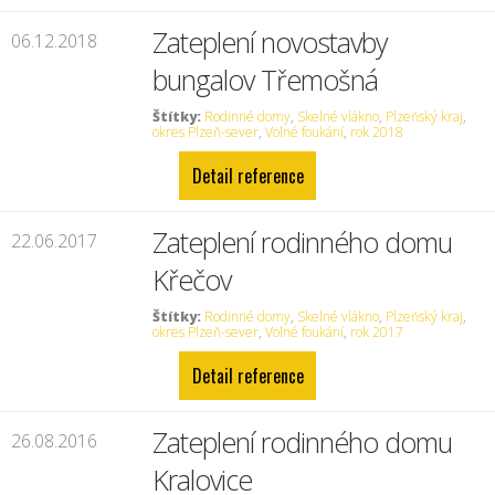
Zateplení novostavby
06.12.2018
bungalov Třemošná
Štítky:
Rodinné domy
,
Skelné vlákno
,
Plzeňský kraj
,
okres Plzeň-sever
,
Volné foukání
,
rok 2018
Detail reference
Zateplení rodinného domu
22.06.2017
Křečov
Štítky:
Rodinné domy
,
Skelné vlákno
,
Plzeňský kraj
,
okres Plzeň-sever
,
Volné foukání
,
rok 2017
Detail reference
Zateplení rodinného domu
26.08.2016
Kralovice