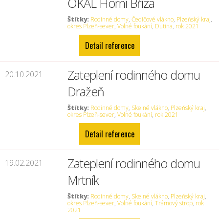
OKAL Horní Bříza
Štítky:
Rodinné domy
,
Čedičové vlákno
,
Plzeňský kraj
,
okres Plzeň-sever
,
Volné foukání
,
Dutina
,
rok 2021
Detail reference
Zateplení rodinného domu
20.10.2021
Dražeň
Štítky:
Rodinné domy
,
Skelné vlákno
,
Plzeňský kraj
,
okres Plzeň-sever
,
Volné foukání
,
rok 2021
Detail reference
Zateplení rodinného domu
19.02.2021
Mrtník
Štítky:
Rodinné domy
,
Skelné vlákno
,
Plzeňský kraj
,
okres Plzeň-sever
,
Volné foukání
,
Trámový strop
,
rok
2021