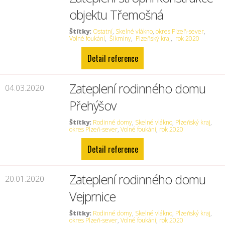
objektu Třemošná
Štítky:
Ostatní
,
Skelné vlákno
,
okres Plzeň-sever
,
Volné foukání
,
Šikminy
,
Plzeňský kraj
,
rok 2020
Detail reference
Zateplení rodinného domu
04.03.2020
Přehýšov
Štítky:
Rodinné domy
,
Skelné vlákno
,
Plzeňský kraj
,
okres Plzeň-sever
,
Volné foukání
,
rok 2020
Detail reference
Zateplení rodinného domu
20.01.2020
Vejprnice
Štítky:
Rodinné domy
,
Skelné vlákno
,
Plzeňský kraj
,
okres Plzeň-sever
,
Volné foukání
,
rok 2020