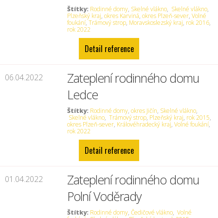
Štítky:
Rodinné domy
,
Skelné vlákno
,
Skelné vlákno
,
Plzeňský kraj
,
okres Karviná
,
okres Plzeň-sever
,
Volné
foukání
,
Trámový strop
,
Moravskoslezský kraj
,
rok 2016
,
rok 2022
Detail reference
Zateplení rodinného domu
06.04.2022
Ledce
Štítky:
Rodinné domy
,
okres Jičín
,
Skelné vlákno
,
Skelné vlákno
,
Trámový strop
,
Plzeňský kraj
,
rok 2015
,
okres Plzeň-sever
,
Královéhradecký kraj
,
Volné foukání
,
rok 2022
Detail reference
Zateplení rodinného domu
01.04.2022
Polní Voděrady
Štítky:
Rodinné domy
,
Čedičové vlákno
,
Volné