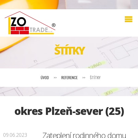
ŠTÍTKY
ÚVOD
>>
REFERENCE
>>
ŠTÍTKY
okres Plzeň-sever (25)
Zateplení rodinného domu
09.06.2023