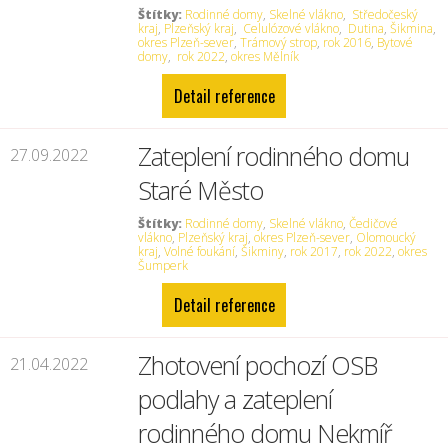
Štítky:
Rodinné domy
,
Skelné vlákno
,
Středočeský
kraj
,
Plzeňský kraj
,
Celulózové vlákno
,
Dutina
,
Šikmina
,
okres Plzeň-sever
,
Trámový strop
,
rok 2016
,
Bytové
domy
,
rok 2022
,
okres Mělník
Detail reference
Zateplení rodinného domu
27.09.2022
Staré Město
Štítky:
Rodinné domy
,
Skelné vlákno
,
Čedičové
vlákno
,
Plzeňský kraj
,
okres Plzeň-sever
,
Olomoucký
kraj
,
Volné foukání
,
Šikminy
,
rok 2017
,
rok 2022
,
okres
Šumperk
Detail reference
Zhotovení pochozí OSB
21.04.2022
podlahy a zateplení
rodinného domu Nekmíř