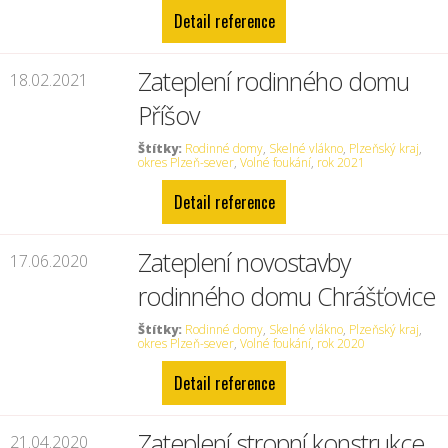
Detail reference
Zateplení rodinného domu
18.02.2021
Příšov
Štítky:
Rodinné domy
,
Skelné vlákno
,
Plzeňský kraj
,
okres Plzeň-sever
,
Volné foukání
,
rok 2021
Detail reference
Zateplení novostavby
17.06.2020
rodinného domu Chrášťovice
Štítky:
Rodinné domy
,
Skelné vlákno
,
Plzeňský kraj
,
okres Plzeň-sever
,
Volné foukání
,
rok 2020
Detail reference
Zateplení stropní konstrukce
21.04.2020