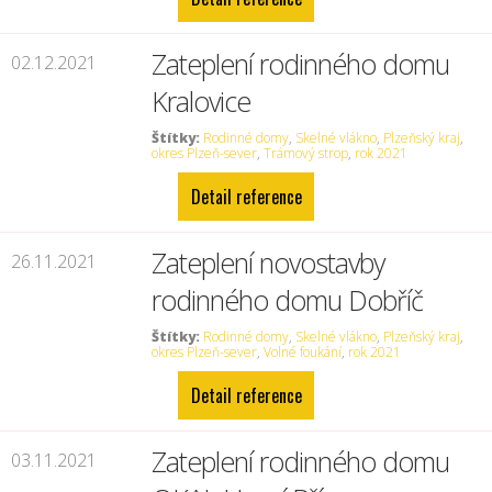
Zateplení rodinného domu
02.12.2021
Kralovice
Štítky:
Rodinné domy
,
Skelné vlákno
,
Plzeňský kraj
,
okres Plzeň-sever
,
Trámový strop
,
rok 2021
Detail reference
Zateplení novostavby
26.11.2021
rodinného domu Dobříč
Štítky:
Rodinné domy
,
Skelné vlákno
,
Plzeňský kraj
,
okres Plzeň-sever
,
Volné foukání
,
rok 2021
Detail reference
Zateplení rodinného domu
03.11.2021