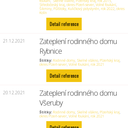
foukání
,
Skelné vlákno
,
Plzeňský kraj
,
rok 2015
,
Středočeský kraj
,
okres Plzeň-sever
,
Volné foukání
,
Šikminy
,
Půlštoky
,
Kuličkový polystyrén
,
rok 2022
,
okres
Kolín
Detail reference
Zateplení rodinného domu
21.12.2021
Rybnice
Štítky:
Rodinné domy
,
Skelné vlákno
,
Plzeňský kraj
,
okres Plzeň-sever
,
Volné foukání
,
rok 2021
Detail reference
Zateplení rodinného domu
20.12.2021
Všeruby
Štítky:
Rodinné domy
,
Skelné vlákno
,
Plzeňský kraj
,
okres Plzeň-sever
,
Volné foukání
,
rok 2021
Detail reference