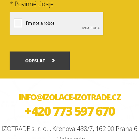
* Povinné údaje
ODESLAT
INFO@IZOLACE-IZOTRADE.CZ
+420 773 597 670
IZOTRADE s. r. o. , Křenova 438/7, 162 00 Praha 6