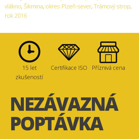
vlákno
,
Šikmina
,
okres Plzeň-sever
,
Trámový strop
,
rok 2016
15 let
Certifikace ISO
Příznivá cena
zkušeností
NEZÁVAZNÁ
POPTÁVKA