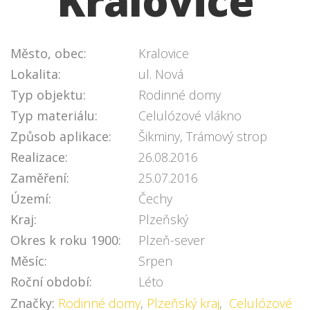
Kralovice
Město, obec:
Kralovice
Lokalita:
ul. Nová
Typ objektu:
Rodinné domy
Typ materiálu:
Celulózové vlákno
Způsob aplikace:
Šikminy, Trámový strop
Realizace:
26.08.2016
Zaměření:
25.07.2016
Území:
Čechy
Kraj:
Plzeňský
Okres k roku 1900:
Plzeň-sever
Měsíc:
Srpen
Roční období:
Léto
Značky:
Rodinné domy
,
Plzeňský kraj
,
Celulózové