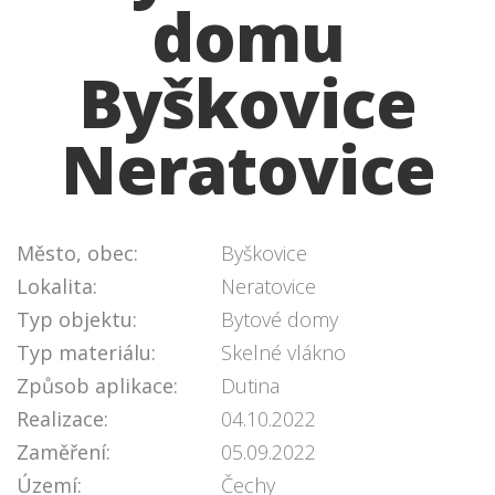
domu
Byškovice
Neratovice
Město, obec:
Byškovice
Lokalita:
Neratovice
Typ objektu:
Bytové domy
Typ materiálu:
Skelné vlákno
Způsob aplikace:
Dutina
Realizace:
04.10.2022
Zaměření:
05.09.2022
Území:
Čechy