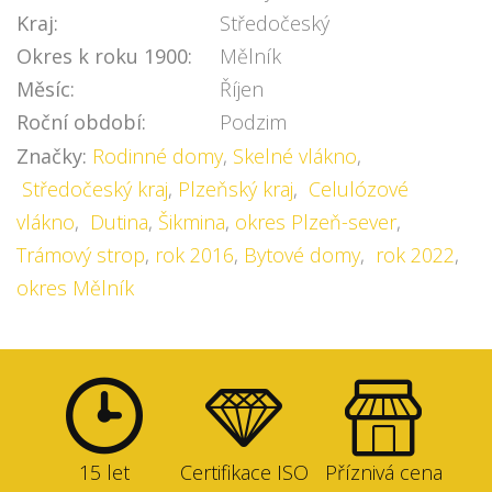
Kraj:
Středočeský
Okres k roku 1900:
Mělník
Měsíc:
Říjen
Roční období:
Podzim
Značky:
Rodinné domy
,
Skelné vlákno
,
Středočeský kraj
,
Plzeňský kraj
,
Celulózové
vlákno
,
Dutina
,
Šikmina
,
okres Plzeň-sever
,
Trámový strop
,
rok 2016
,
Bytové domy
,
rok 2022
,
okres Mělník
15 let
Certifikace ISO
Příznivá cena