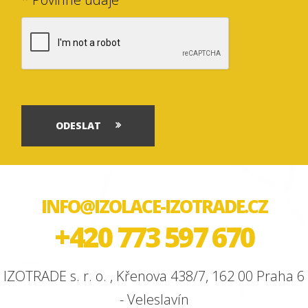
ODESLAT
INFO@IZOLACE-IZOTRADE.CZ
+420 773 597 670
IZOTRADE s. r. o. , Křenova 438/7, 162 00 Praha 6
- Veleslavín