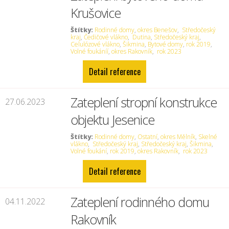
Krušovice
Štítky:
Rodinné domy
,
okres Benešov
,
Středočeský
kraj
,
Čedičové vlákno
,
Dutina
,
Středočeský kraj
,
Celulózové vlákno
,
Šikmina
,
Bytové domy
,
rok 2019
,
Volné foukáníí
,
okres Rakovník
,
rok 2023
Detail reference
Zateplení stropní konstrukce
27.06.2023
objektu Jesenice
Štítky:
Rodinné domy
,
Ostatní
,
okres Mělník
,
Skelné
vlákno
,
Středočeský kraj
,
Středočeský kraj
,
Šikmina
,
Volné foukání
,
rok 2019
,
okres Rakovník
,
rok 2023
Detail reference
Zateplení rodinného domu
04.11.2022
Rakovník