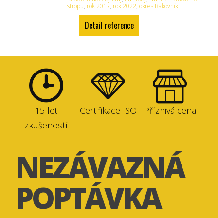
stropu
,
rok 2017
,
rok 2022
,
okres Rakovník
Detail reference
15 let
Certifikace ISO
Příznivá cena
zkušeností
NEZÁVAZNÁ
POPTÁVKA