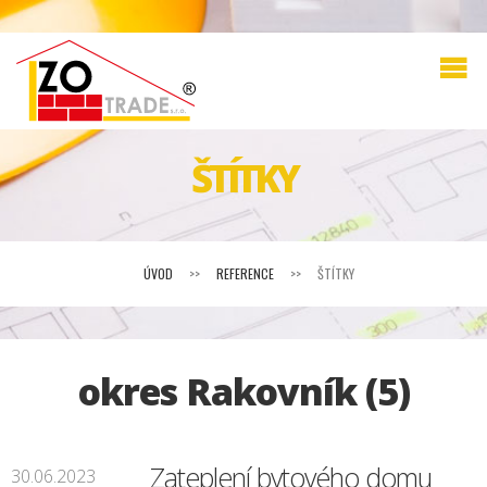
ŠTÍTKY
ÚVOD
>>
REFERENCE
>>
ŠTÍTKY
okres Rakovník (5)
Zateplení bytového domu
30.06.2023