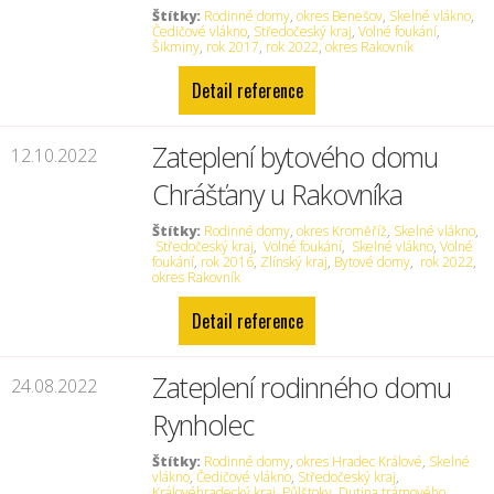
Štítky:
Rodinné domy
,
okres Benešov
,
Skelné vlákno
,
Čedičové vlákno
,
Středočeský kraj
,
Volné foukání
,
Šikminy
,
rok 2017
,
rok 2022
,
okres Rakovník
Detail reference
Zateplení bytového domu
12.10.2022
Chrášťany u Rakovníka
Štítky:
Rodinné domy
,
okres Kroměříž
,
Skelné vlákno
,
Středočeský kraj
,
Volné foukání
,
Skelné vlákno
,
Volné
foukání
,
rok 2016
,
Zlínský kraj
,
Bytové domy
,
rok 2022
,
okres Rakovník
Detail reference
Zateplení rodinného domu
24.08.2022
Rynholec
Štítky:
Rodinné domy
,
okres Hradec Králové
,
Skelné
vlákno
,
Čedičové vlákno
,
Středočeský kraj
,
Královéhradecký kraj
,
Půlštoky
,
Dutina trámového