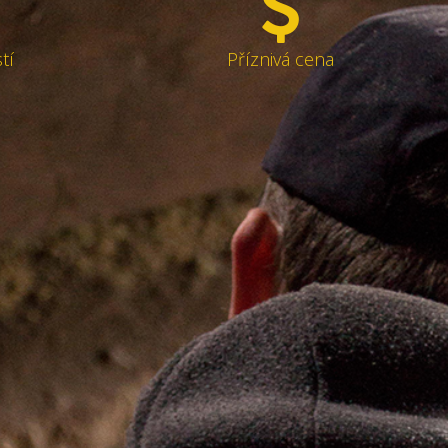
tí
Příznivá cena