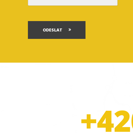
ODESLAT
+42