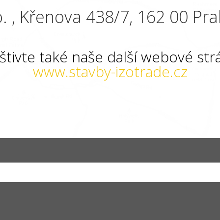
. , Křenova 438/7, 162 00 Pra
štivte také naše další webové str
www.stavby-izotrade.cz