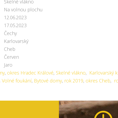
Skelné vlákno
Na volnou plochu
12.06.2023
17.05.2023
Čechy
Karlovarský
Cheb
Červen
Jaro
my
,
okres Hradec Králové
,
Skelné vlákno
,
Karlovarský k
,
Volné foukání
,
Bytové domy
,
rok 2019
,
okres Cheb
,
ro