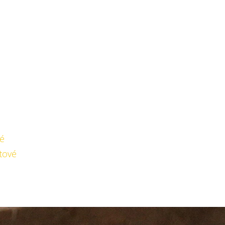
é
tové