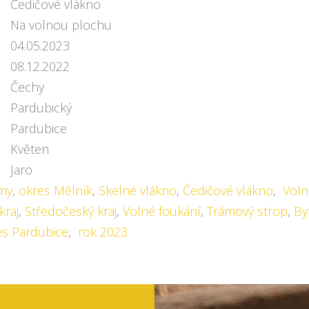
Čedičové vlákno
Na volnou plochu
04.05.2023
08.12.2022
Čechy
Pardubický
Pardubice
Květen
Jaro
my
,
okres Mělník
,
Skelné vlákno
,
Čedičové vlákno
,
Voln
kraj
,
Středočeský kraj
,
Volné foukání
,
Trámový strop
,
By
es Pardubice
,
rok 2023