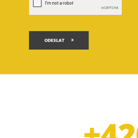
ODESLAT
+42