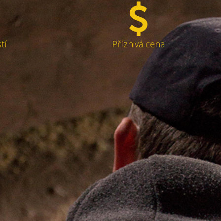
tí
Příznivá cena