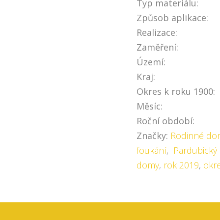
Typ materiálu:
Způsob aplikace:
Realizace:
Zaměření:
Území:
Kraj:
Okres k roku 1900:
Měsíc:
Roční období:
Značky:
Rodinné do
foukání
,
Pardubický 
domy
,
rok 2019
,
okr