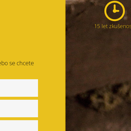
15 let zkušenos
ebo se chcete