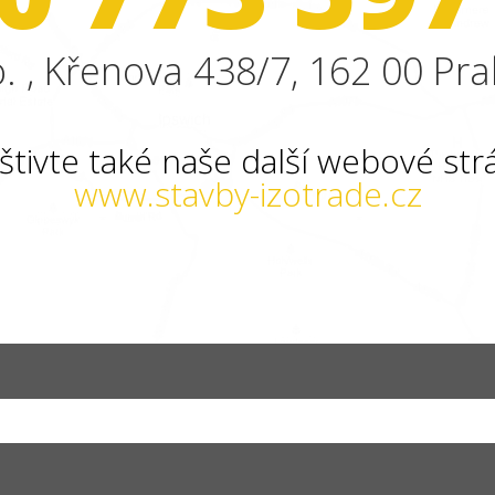
. , Křenova 438/7, 162 00 Pra
štivte také naše další webové str
www.stavby-izotrade.cz