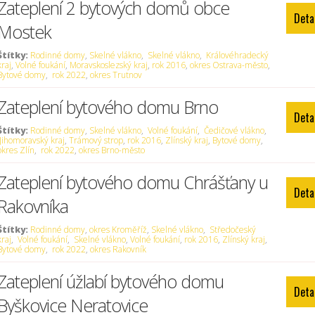
Zateplení 2 bytových domů obce
Deta
Mostek
Štítky:
Rodinné domy
,
Skelné vlákno
,
Skelné vlákno
,
Královéhradecký
kraj
,
Volné foukání
,
Moravskoslezský kraj
,
rok 2016
,
okres Ostrava-město
,
Bytové domy
,
rok 2022
,
okres Trutnov
Zateplení bytového domu Brno
Deta
Štítky:
Rodinné domy
,
Skelné vlákno
,
Volné foukání
,
Čedičové vlákno
,
Jihomoravský kraj
,
Trámový strop
,
rok 2016
,
Zlínský kraj
,
Bytové domy
,
okres Zlín
,
rok 2022
,
okres Brno-město
Zateplení bytového domu Chrášťany u
Deta
Rakovníka
Štítky:
Rodinné domy
,
okres Kroměříž
,
Skelné vlákno
,
Středočeský
kraj
,
Volné foukání
,
Skelné vlákno
,
Volné foukání
,
rok 2016
,
Zlínský kraj
,
Bytové domy
,
rok 2022
,
okres Rakovník
Zateplení úžlabí bytového domu
Deta
Byškovice Neratovice