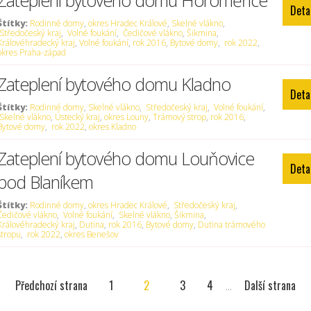
Zateplení bytového domu Horoměřice
Deta
Štítky:
Rodinné domy
,
okres Hradec Králové
,
Skelné vlákno
,
Středočeský kraj
,
Volné foukání
,
Čedičové vlákno
,
Šikmina
,
Královéhradecký kraj
,
Volné foukání
,
rok 2016
,
Bytové domy
,
rok 2022
,
okres Praha-západ
Zateplení bytového domu Kladno
Deta
Štítky:
Rodinné domy
,
Skelné vlákno
,
Středočeský kraj
,
Volné foukání
,
Skelné vlákno
,
Ústecký kraj
,
okres Louny
,
Trámový strop
,
rok 2016
,
Bytové domy
,
rok 2022
,
okres Kladno
Zateplení bytového domu Louňovice
Deta
pod Blaníkem
Štítky:
Rodinné domy
,
okres Hradec Králové
,
Středočeský kraj
,
Čedičové vlákno
,
Volné foukání
,
Skelné vlákno
,
Šikmina
,
Královéhradecký kraj
,
Dutina
,
rok 2016
,
Bytové domy
,
Dutina trámového
stropu
,
rok 2022
,
okres Benešov
Předchozí strana
1
2
3
4
...
Další strana