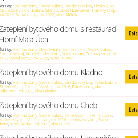
Štítky:
Rodinné domy
,
Skelné vlákno
,
Středočeský kraj
,
Plzeňský kraj
,
Celulózové vlákno
,
Dutina
,
Šikmina
,
okres Plzeň-sever
,
Trámový strop
,
rok 2016
,
Bytové domy
,
rok 2022
,
okres Mělník
Zateplení bytového domu s restaurací
Deta
Horní Malá Úpa
Štítky:
Rodinné domy
,
okres Svitavy
,
Skelné vlákno
,
Skelné vlákno
,
Pardubický kraj
,
Královéhradecký kraj
,
Volné foukání
,
Trámový strop
,
rok
2016
,
Bytové domy
,
rok 2022
,
okres Trutnov
Zateplení bytového domu Kladno
Deta
Štítky:
Rodinné domy
,
Skelné vlákno
,
Středočeský kraj
,
Volné foukání
,
Skelné vlákno
,
Šikmina
,
Vysočina
,
rok 2016
,
Bytové domy
,
okres
Pelhřimov
,
rok 2022
,
okres Kladno
Zateplení bytového domu Cheb
Deta
Štítky:
Rodinné domy
,
Skelné vlákno
,
Volné foukání
,
Skelné vlákno
,
Karlovarský kraj
,
Volné foukání
,
rok 2016
,
Jihomoravský kraj
,
Bytové
domy
,
okres Břeclav
,
rok 2022
,
okres Cheb