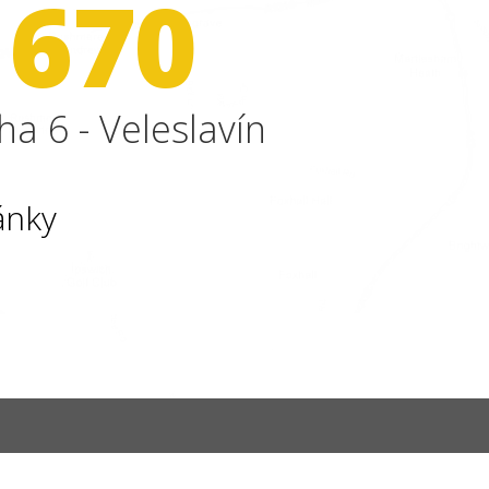
 670
ha 6 - Veleslavín
ánky