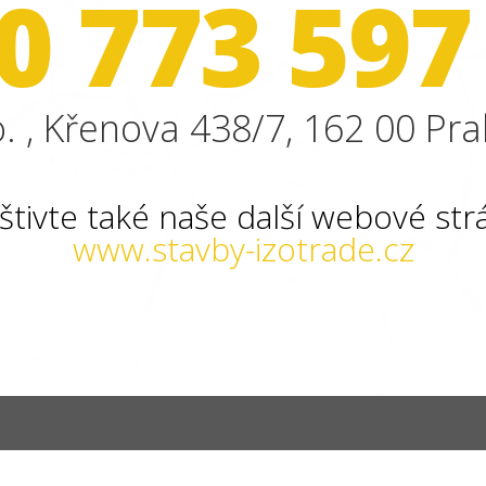
0 773 597
. , Křenova 438/7, 162 00 Pra
štivte také naše další webové str
www.stavby-izotrade.cz