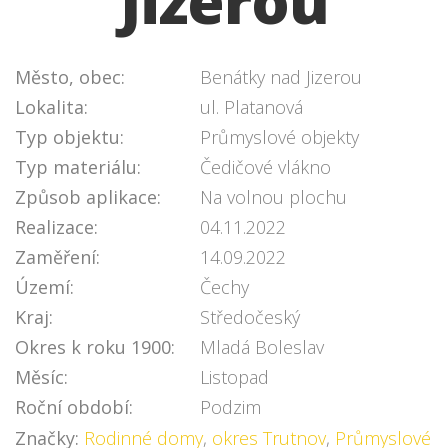
Jizerou
Město, obec:
Benátky nad Jizerou
Lokalita:
ul. Platanová
Typ objektu:
Průmyslové objekty
Typ materiálu:
Čedičové vlákno
Způsob aplikace:
Na volnou plochu
Realizace:
04.11.2022
Zaměření:
14.09.2022
Území:
Čechy
Kraj:
Středočeský
Okres k roku 1900:
Mladá Boleslav
Měsíc:
Listopad
Roční období:
Podzim
Značky:
Rodinné domy
,
okres Trutnov
,
Průmyslové