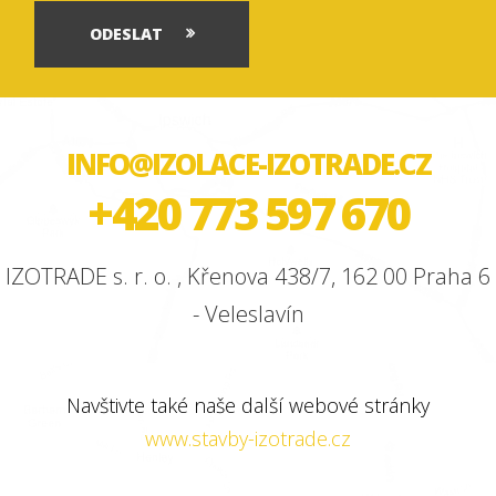
ODESLAT
INFO@IZOLACE-IZOTRADE.CZ
+420 773 597 670
IZOTRADE s. r. o. , Křenova 438/7, 162 00 Praha 6
- Veleslavín
Navštivte také naše další webové stránky
www.stavby-izotrade.cz