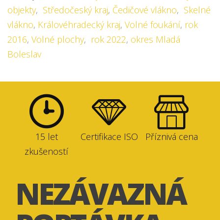
objekty
,
Středočeský kraj
,
Čedičové vlákno
,
Skelné
vlákno
,
Královéhradecký kraj
,
Volné foukání
,
rok
2016
,
Volné plochy
,
rok 2022
,
okres Mladá
Boleslav
15 let
Certifikace ISO
Příznivá cena
zkušeností
NEZÁVAZNÁ