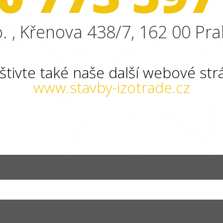
. , Křenova 438/7, 162 00 Pra
štivte také naše další webové str
www.stavby-izotrade.cz