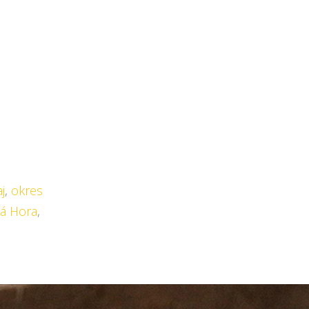
j
,
okres
ná Hora
,