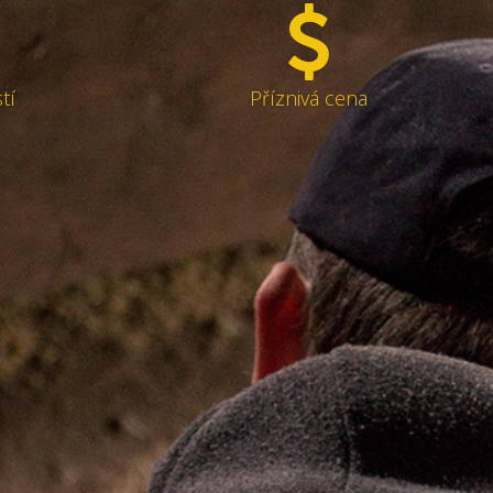
tí
Příznivá cena