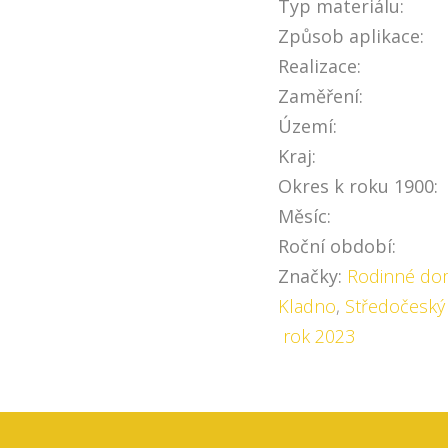
Typ materiálu:
Způsob aplikace:
Realizace:
Zaměření:
Území:
Kraj:
Okres k roku 1900:
Měsíc:
Roční období:
Značky:
Rodinné do
Kladno
,
Středočeský 
rok 2023