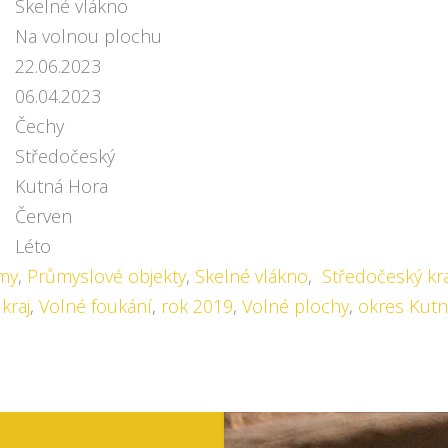
Skelné vlákno
Na volnou plochu
22.06.2023
06.04.2023
Čechy
Středočeský
Kutná Hora
Červen
Léto
my
,
Průmyslové objekty
,
Skelné vlákno
,
Středočeský kra
kraj
,
Volné foukání
,
rok 2019
,
Volné plochy
,
okres Kut