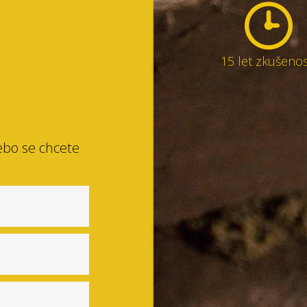
15 let zkušenos
ebo se chcete