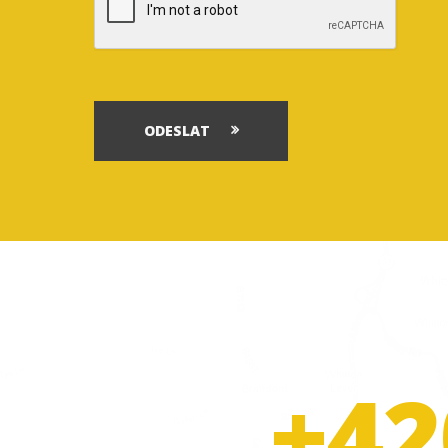
ODESLAT
+42