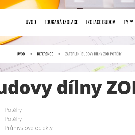
ÚVOD
FOUKANÁ IZOLACE
IZOLACE BUDOV
TYPY
ÚVOD
>>
REFERENCE
>>
ZATEPLENÍ BUDOVY DÍLNY ZOD POTĚHY
udovy dílny ZO
Potěhy
Potěhy
Průmyslové objekty