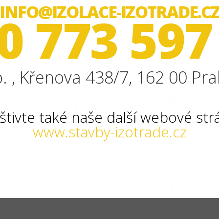
INFO@IZOLACE-IZOTRADE.C
0 773 597
. , Křenova 438/7, 162 00 Pra
štivte také naše další webové str
www.stavby-izotrade.cz