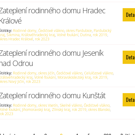
Zateplení rodinného domu Hradec
Deta
Králové
Štítky:
Rodinné domy
,
Čedičové vlákno
,
okres Pardubice
,
Pardubický
kraj
,
Šikmina
,
Královéhradecký kraj
,
Volné foukání
,
Dutina
,
rok 2019
,
okres Hradec Králové
,
rok 2023
Zateplení rodinného domu Jeseník
Deta
nad Odrou
Štítky:
Rodinné domy
,
okres Jičín
,
Čedičové vlákno
,
Celulózové vlákno
,
Královéhradecký kraj
,
Volné foukání
,
Moravskoslezský kraj
,
rok 2019
,
okres Nový Jičín
,
rok 2023
Zateplení rodinného domu Kunštát
Deta
Štítky:
Rodinné domy
,
okres Vsetín
,
Skelné vlákno
,
Čedičové vlákno
,
Volné foukání
,
Jihomoravský kraj
,
Zlínský kraj
,
rok 2019
,
okres Blansko
,
rok 2023