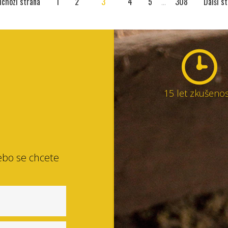
dchozí strana
1
2
3
4
5
...
308
Další s
15 let zkušenos
ebo se chcete