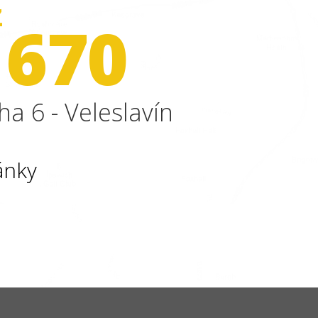
Z
 670
ha 6 - Veleslavín
ánky