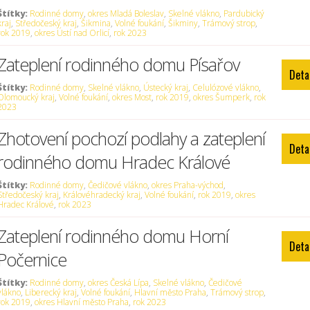
Štítky:
Rodinné domy
,
okres Mladá Boleslav
,
Skelné vlákno
,
Pardubický
kraj
,
Středočeský kraj
,
Šikmina
,
Volné foukání
,
Šikminy
,
Trámový strop
,
rok 2019
,
okres Ústí nad Orlicí
,
rok 2023
Zateplení rodinného domu Písařov
Deta
Štítky:
Rodinné domy
,
Skelné vlákno
,
Ústecký kraj
,
Celulózové vlákno
,
Olomoucký kraj
,
Volné foukání
,
okres Most
,
rok 2019
,
okres Šumperk
,
rok
2023
Zhotovení pochozí podlahy a zateplení
Deta
rodinného domu Hradec Králové
Štítky:
Rodinné domy
,
Čedičové vlákno
,
okres Praha-východ
,
Středočeský kraj
,
Královéhradecký kraj
,
Volné foukání
,
rok 2019
,
okres
Hradec Králové
,
rok 2023
Zateplení rodinného domu Horní
Deta
Počernice
Štítky:
Rodinné domy
,
okres Česká Lípa
,
Skelné vlákno
,
Čedičové
vlákno
,
Liberecký kraj
,
Volné foukání
,
Hlavní město Praha
,
Trámový strop
,
rok 2019
,
okres Hlavní město Praha
,
rok 2023