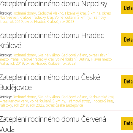
Zateplení rodinného domu Nepolisy
Deta
Štítky:
Rodinné domy
,
Čedičové vlákno
,
Plzeňský kraj
,
Šikmina
,
okres
Plzeň-sever
,
Královéhradecký kraj
,
Volné foukání
,
Šikminy
,
Trámový
strop
,
rok 2019
,
okres Hradec Králové
,
rok 2023
Zateplení rodinného domu Hradec
Deta
Králové
Štítky:
Rodinné domy
,
Skelné vlákno
,
Čedičové vlákno
,
okres Hlavní
město Praha
,
Královéhradecký kraj
,
Volné foukání
,
Dutina
,
Hlavní město
Praha
,
rok 2019
,
okres Hradec Králové
,
rok 2023
Zateplení rodinného domu České
Deta
Budějovice
Štítky:
Rodinné domy
,
Skelné vlákno
,
Čedičové vlákno
,
Karlovarský kraj
,
okres Karlovy Vary
,
Volné foukání
,
Šikminy
,
Trámový strop
,
Jihočeský kraj
,
Půlštoky
,
rok 2019
,
rok 2023
,
okres České Budějovice
Zateplení rodinného domu Červená
Deta
Voda