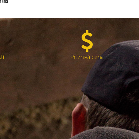
trana
tí
Příznivá cena