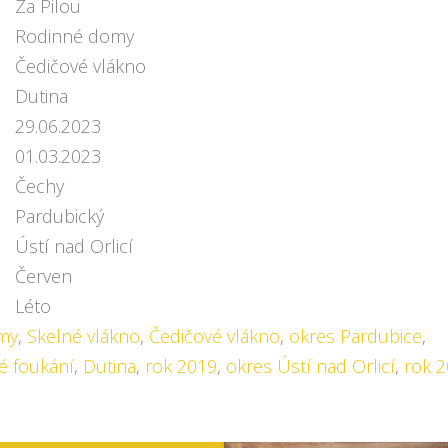
Za Pilou
Rodinné domy
Čedičové vlákno
Dutina
29.06.2023
01.03.2023
Čechy
Pardubický
Ústí nad Orlicí
Červen
Léto
my
,
Skelné vlákno
,
Čedičové vlákno
,
okres Pardubice
,
é foukání
,
Dutina
,
rok 2019
,
okres Ústí nad Orlicí
,
rok 