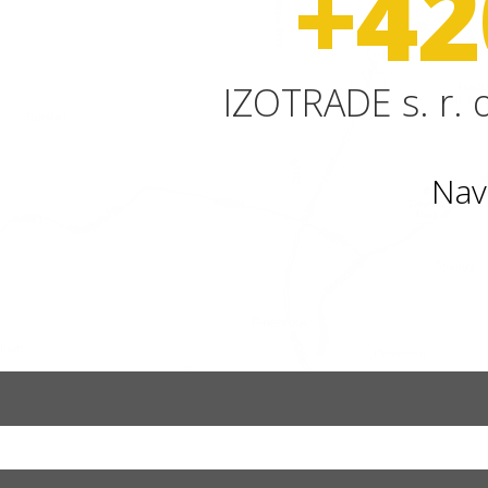
+42
IZOTRADE s. r. o
Nav