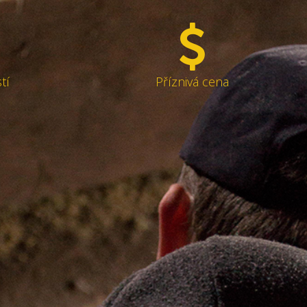
tí
Příznivá cena