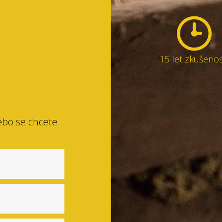
15 let zkušenos
ebo se chcete