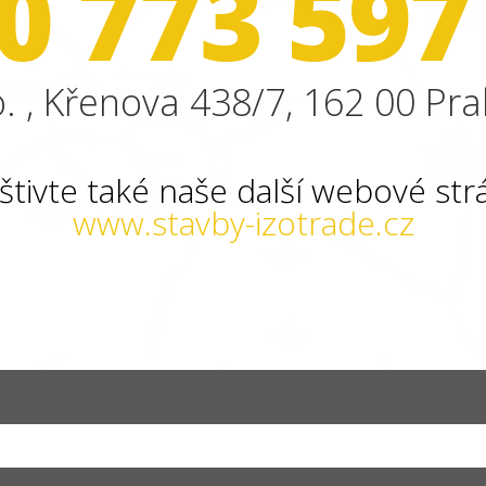
0 773 597
. , Křenova 438/7, 162 00 Pra
štivte také naše další webové str
www.stavby-izotrade.cz