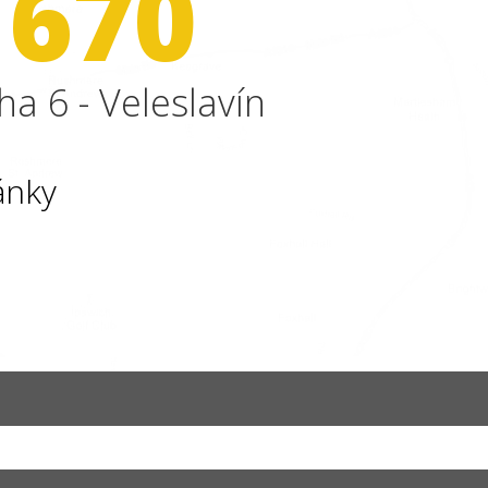
 670
ha 6 - Veleslavín
ánky