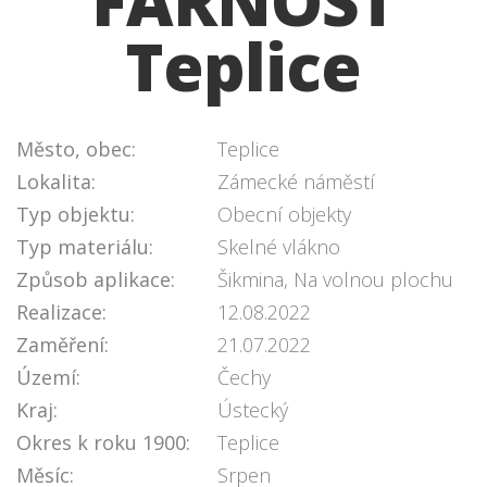
FARNOST
Teplice
Město, obec:
Teplice
Lokalita:
Zámecké náměstí
Typ objektu:
Obecní objekty
Typ materiálu:
Skelné vlákno
Způsob aplikace:
Šikmina, Na volnou plochu
Realizace:
12.08.2022
Zaměření:
21.07.2022
Území:
Čechy
Kraj:
Ústecký
Okres k roku 1900:
Teplice
Měsíc:
Srpen