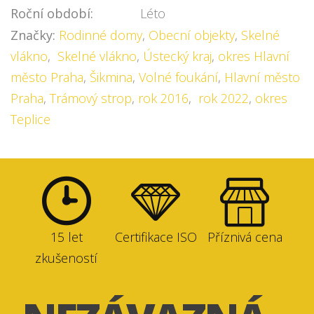
Roční období:
Léto
Značky:
Rodinné domy
,
Obecní objekty
,
Skelné
vlákno
,
Skelné vlákno
,
Ústecký kraj
,
okres Hlavní
město Praha
,
Šikmina
,
Volné foukání
,
Hlavní město
Praha
,
Trámový strop
,
rok 2016
,
rok 2022
,
okres
Teplice
15 let
Certifikace ISO
Příznivá cena
zkušeností