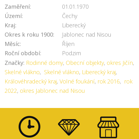
Zaměření:
01.01.1970
Území:
Čechy
Kraj:
Liberecký
Okres k roku 1900:
Jablonec nad Nisou
Měsíc:
Říjen
Roční období:
Podzim
Značky:
Rodinné domy
,
Obecní objekty
,
okres Jičín
,
Skelné vlákno
,
Skelné vlákno
,
Liberecký kraj
,
Královéhradecký kraj
,
Volné foukání
,
rok 2016
,
rok
2022
,
okres Jablonec nad Nisou