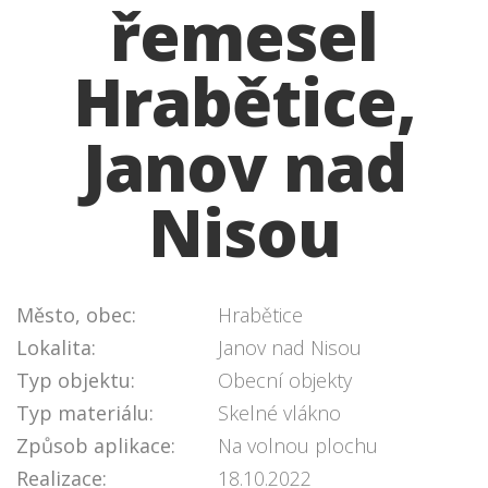
řemesel
Hrabětice,
Janov nad
Nisou
Město, obec:
Hrabětice
Lokalita:
Janov nad Nisou
Typ objektu:
Obecní objekty
Typ materiálu:
Skelné vlákno
Způsob aplikace:
Na volnou plochu
Realizace:
18.10.2022