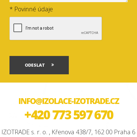
* Povinné údaje
ODESLAT
INFO@IZOLACE-IZOTRADE.CZ
+420 773 597 670
IZOTRADE s. r. o. , Křenova 438/7, 162 00 Praha 6