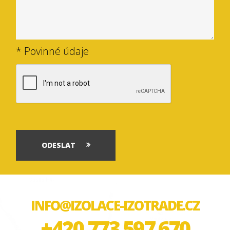
* Povinné údaje
ODESLAT
INFO@IZOLACE-IZOTRADE.CZ
+420 773 597 670