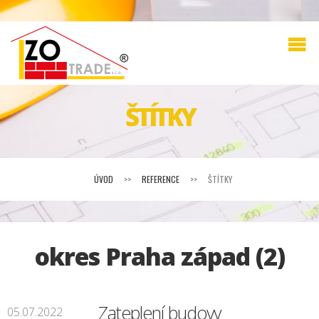
ŠTÍTKY
ÚVOD
>>
REFERENCE
>>
ŠTÍTKY
okres Praha západ (2)
Zateplení budovy
05.07.2022