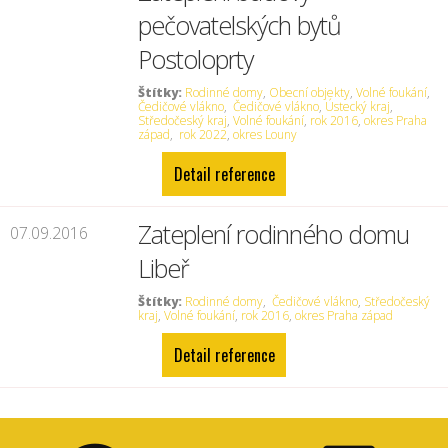
pečovatelských bytů
Postoloprty
Štítky:
Rodinné domy
,
Obecní objekty
,
Volné foukání
,
Čedičové vlákno
,
Čedičové vlákno
,
Ústecký kraj
,
Středočeský kraj
,
Volné foukání
,
rok 2016
,
okres Praha
západ
,
rok 2022
,
okres Louny
Detail reference
Zateplení rodinného domu
07.09.2016
Libeř
Štítky:
Rodinné domy
,
Čedičové vlákno
,
Středočeský
kraj
,
Volné foukání
,
rok 2016
,
okres Praha západ
Detail reference