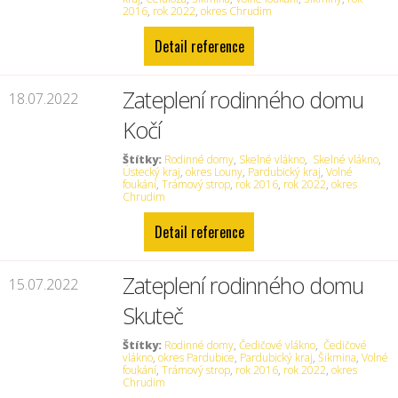
2016
,
rok 2022
,
okres Chrudim
Detail reference
Zateplení rodinného domu
18.07.2022
Kočí
Štítky:
Rodinné domy
,
Skelné vlákno
,
Skelné vlákno
,
Ústecký kraj
,
okres Louny
,
Pardubický kraj
,
Volné
foukání
,
Trámový strop
,
rok 2016
,
rok 2022
,
okres
Chrudim
Detail reference
Zateplení rodinného domu
15.07.2022
Skuteč
Štítky:
Rodinné domy
,
Čedičové vlákno
,
Čedičové
vlákno
,
okres Pardubice
,
Pardubický kraj
,
Šikmina
,
Volné
foukání
,
Trámový strop
,
rok 2016
,
rok 2022
,
okres
Chrudim