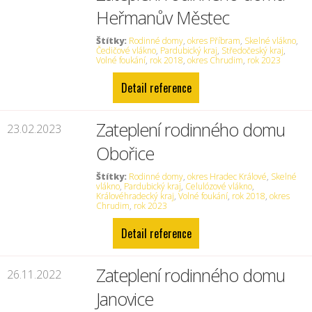
Heřmanův Městec
Štítky:
Rodinné domy
,
okres Příbram
,
Skelné vlákno
,
Čedičové vlákno
,
Pardubický kraj
,
Středočeský kraj
,
Volné foukání
,
rok 2018
,
okres Chrudim
,
rok 2023
Detail reference
Zateplení rodinného domu
23.02.2023
Obořice
Štítky:
Rodinné domy
,
okres Hradec Králové
,
Skelné
vlákno
,
Pardubický kraj
,
Celulózové vlákno
,
Královéhradecký kraj
,
Volné foukání
,
rok 2018
,
okres
Chrudim
,
rok 2023
Detail reference
Zateplení rodinného domu
26.11.2022
Janovice