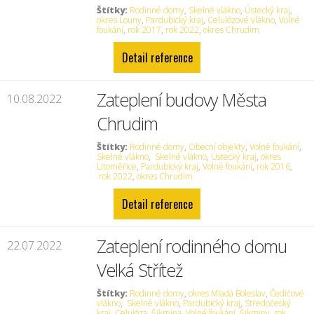
Štítky:
Rodinné domy
,
Skelné vlákno
,
Ústecký kraj
,
okres Louny
,
Pardubický kraj
,
Celulózové vlákno
,
Volné
foukání
,
rok 2017
,
rok 2022
,
okres Chrudim
Detail reference
Zateplení budovy Města
10.08.2022
Chrudim
Štítky:
Rodinné domy
,
Obecní objekty
,
Volné foukání
,
Skelné vlákno
,
Skelné vlákno
,
Ústecký kraj
,
okres
Litoměřice
,
Pardubický kraj
,
Volné foukání
,
rok 2016
,
rok 2022
,
okres Chrudim
Detail reference
Zateplení rodinného domu
22.07.2022
Velká Střítež
Štítky:
Rodinné domy
,
okres Mladá Boleslav
,
Čedičové
vlákno
,
Skelné vlákno
,
Pardubický kraj
,
Středočeský
kraj
,
Celulóza
,
Šikmina
,
Volné foukání
,
Šikminy
,
rok