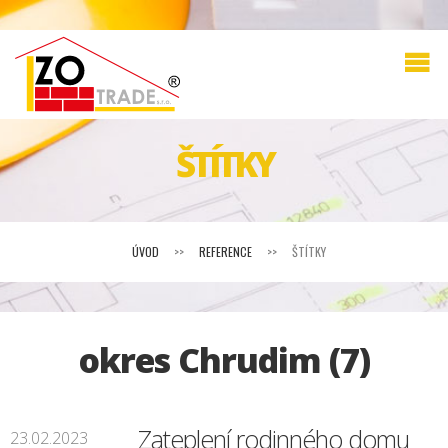
ŠTÍTKY
ÚVOD
>>
REFERENCE
>>
ŠTÍTKY
okres Chrudim (7)
Zateplení rodinného domu
23.02.2023