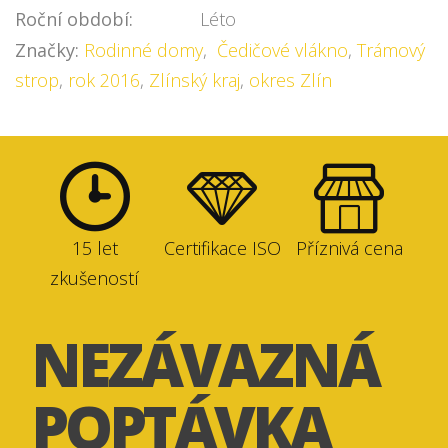
Roční období:
Léto
Značky:
Rodinné domy
,
Čedičové vlákno
,
Trámový
strop
,
rok 2016
,
Zlínský kraj
,
okres Zlín
15 let
Certifikace ISO
Příznivá cena
zkušeností
NEZÁVAZNÁ
POPTÁVKA