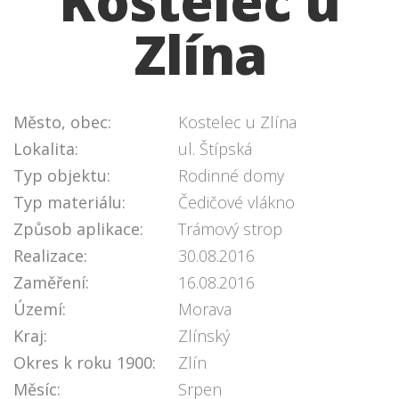
Kostelec u
Zlína
Město, obec:
Kostelec u Zlína
Lokalita:
ul. Štípská
Typ objektu:
Rodinné domy
Typ materiálu:
Čedičové vlákno
Způsob aplikace:
Trámový strop
Realizace:
30.08.2016
Zaměření:
16.08.2016
Území:
Morava
Kraj:
Zlínský
Okres k roku 1900:
Zlín
Měsíc:
Srpen