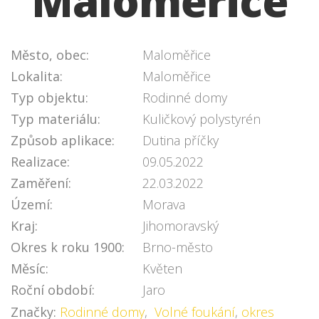
Maloměřice
Město, obec:
Maloměřice
Lokalita:
Maloměřice
Typ objektu:
Rodinné domy
Typ materiálu:
Kuličkový polystyrén
Způsob aplikace:
Dutina příčky
Realizace:
09.05.2022
Zaměření:
22.03.2022
Území:
Morava
Kraj:
Jihomoravský
Okres k roku 1900:
Brno-město
Měsíc:
Květen
Roční období:
Jaro
Značky:
Rodinné domy
,
Volné foukání
,
okres