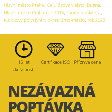
Hlavní město Praha
,
Celulózové vlákno
,
Dutina
,
Hlavní město Praha
,
rok 2016
,
Jihomoravský kraj
,
Kuličkový polystyrén
,
okres Brno-město
,
rok 2022
15 let
Certifikace ISO
Příznivá cena
zkušeností
NEZÁVAZNÁ
POPTÁVKA