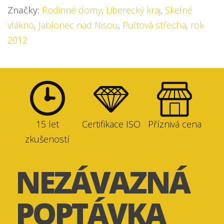
Značky:
Rodinné domy
,
Liberecký kraj
,
Skelné
vlákno
,
Jablonec nad Nisou
,
Pultová střecha
,
rok
2012
15 let
Certifikace ISO
Příznivá cena
zkušeností
NEZÁVAZNÁ
POPTÁVKA