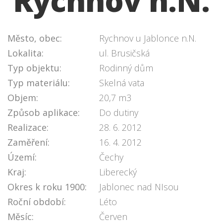
Rychnov n.N.
Město, obec:
Rychnov u Jablonce n.N.
Lokalita:
ul. Brusičská
Typ objektu:
Rodinný dům
Typ materiálu:
Skelná vata
Objem:
20,7 m3
Způsob aplikace:
Do dutiny
Realizace:
28. 6. 2012
Zaměření:
16. 4. 2012
Území:
Čechy
Kraj:
Liberecký
Okres k roku 1900:
Jablonec nad NIsou
Roční období:
Léto
Měsíc:
Červen